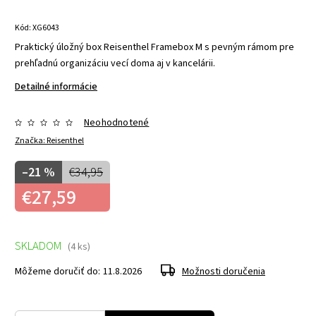
Kód:
XG6043
Praktický úložný box Reisenthel Framebox M s pevným rámom pre
prehľadnú organizáciu vecí doma aj v kancelárii.
Detailné informácie
Neohodnotené
Značka:
Reisenthel
–21 %
€34,95
€27,59
SKLADOM
(4 ks)
Môžeme doručiť do:
11.8.2026
Možnosti doručenia