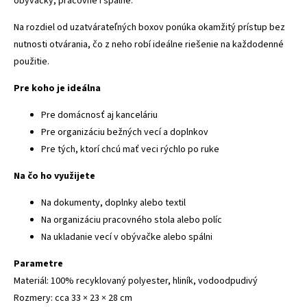
obývačky, pracovne i spálne.
Na rozdiel od uzatvárateľných boxov ponúka okamžitý prístup bez
nutnosti otvárania, čo z neho robí ideálne riešenie na každodenné
použitie.
Pre koho je ideálna
Pre domácnosť aj kanceláriu
Pre organizáciu bežných vecí a doplnkov
Pre tých, ktorí chcú mať veci rýchlo po ruke
Na čo ho využijete
Na dokumenty, doplnky alebo textil
Na organizáciu pracovného stola alebo políc
Na ukladanie vecí v obývačke alebo spálni
Parametre
Materiál: 100% recyklovaný polyester, hliník, vodoodpudivý
Rozmery: cca 33 × 23 × 28 cm