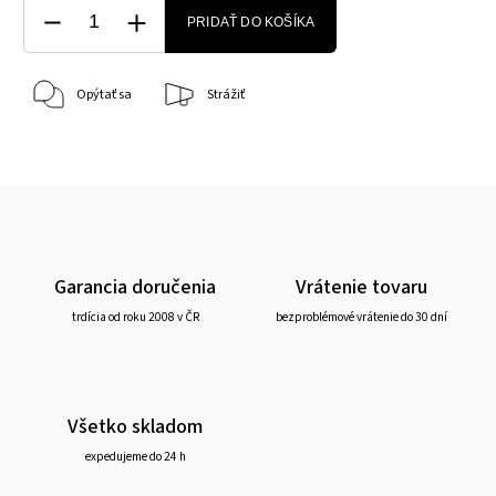
PRIDAŤ DO KOŠÍKA
Opýtať sa
Strážiť
Garancia doručenia
Vrátenie tovaru
trdícia od roku 2008 v ČR
bezproblémové vrátenie do 30 dní
Všetko skladom
expedujeme do 24 h