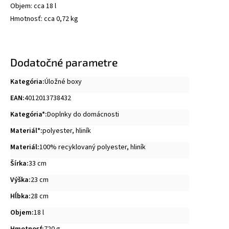
Objem: cca 18 l
Hmotnosť: cca 0,72 kg
Dodatočné parametre
Kategória
:
Úložné boxy
EAN
:
4012013738432
Kategória*
:
Doplnky do domácnosti
Materiál*
:
polyester
,
hliník
Materiál
:
100% recyklovaný polyester, hliník
Šírka
:
33 cm
Výška
:
23 cm
Hĺbka
:
28 cm
Objem
:
18 l