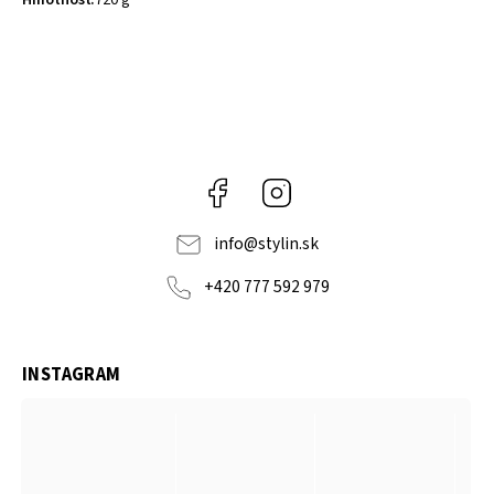
Hmotnosť
:
720 g
Facebook
Instagram
info
@
stylin.sk
+420 777 592 979
INSTAGRAM