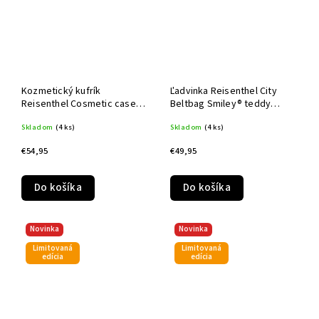
Kozmetický kufrík
Ľadvinka Reisenthel City
Reisenthel Cosmetic case
Beltbag Smiley® teddy
Smiley® teddy chocolate
chocolate
Skladom
(4 ks)
Skladom
(4 ks)
€54,95
€49,95
Do košíka
Do košíka
Novinka
Novinka
Limitovaná
Limitovaná
edícia
edícia