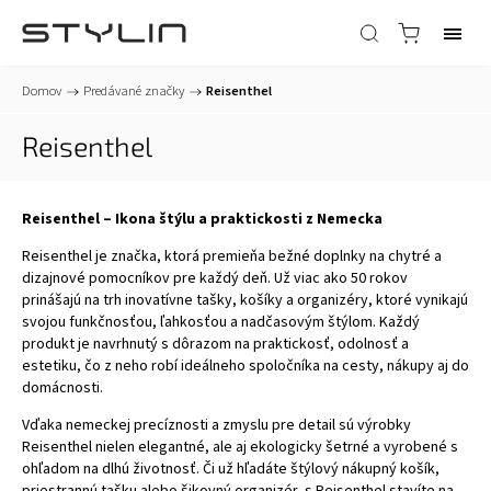
Domov
/
Predávané značky
/
Reisenthel
Reisenthel
Reisenthel – Ikona štýlu a praktickosti z Nemecka
Reisenthel je značka, ktorá premieňa bežné doplnky na chytré a
dizajnové pomocníkov pre každý deň. Už viac ako 50 rokov
prinášajú na trh inovatívne tašky, košíky a organizéry, ktoré vynikajú
svojou funkčnosťou, ľahkosťou a nadčasovým štýlom. Každý
produkt je navrhnutý s dôrazom na praktickosť, odolnosť a
estetiku, čo z neho robí ideálneho spoločníka na cesty, nákupy aj do
domácnosti.
Vďaka nemeckej precíznosti a zmyslu pre detail sú výrobky
Reisenthel nielen elegantné, ale aj ekologicky šetrné a vyrobené s
ohľadom na dlhú životnosť. Či už hľadáte štýlový nákupný košík,