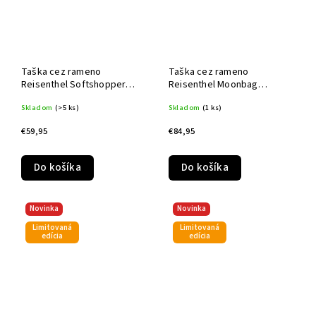
Taška cez rameno
Taška cez rameno
Reisenthel Softshopper
Reisenthel Moonbag
Smiley® teddy chocolate
Smiley® teddy chocolate
Skladom
(>5 ks)
Skladom
(1 ks)
€59,95
€84,95
Do košíka
Do košíka
Novinka
Novinka
Limitovaná
Limitovaná
edícia
edícia