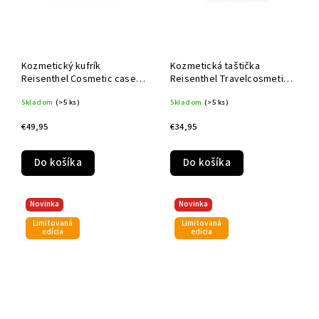
Kozmetický kufrík
Kozmetická taštička
Reisenthel Cosmetic case
Reisenthel Travelcosmetic
Puffer iced matcha
Smiley® teddy chocolate
Skladom
(>5 ks)
Skladom
(>5 ks)
€49,95
€34,95
Do košíka
Do košíka
Novinka
Novinka
Limitovaná
Limitovaná
edícia
edícia