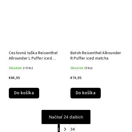
Cestovná taška Reisenthel
Batoh Reisenthel Allrounder
Allrounder L Puffer iced
R Puffer iced matcha
matcha
Skladom
(>5 ks)
Skladom
(3 ks)
€84,95
€74,95
Do košíka
Do košíka
Načítať 24 ďalších
1
34