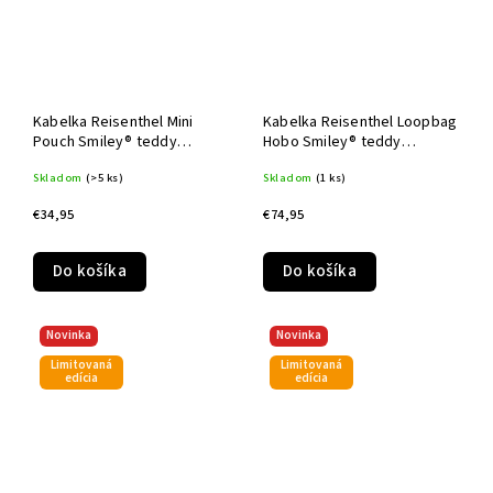
Kabelka Reisenthel Mini
Kabelka Reisenthel Loopbag
Pouch Smiley® teddy
Hobo Smiley® teddy
chocolate
chocolate
Skladom
(>5 ks)
Skladom
(1 ks)
€34,95
€74,95
Do košíka
Do košíka
Novinka
Novinka
Limitovaná
Limitovaná
edícia
edícia