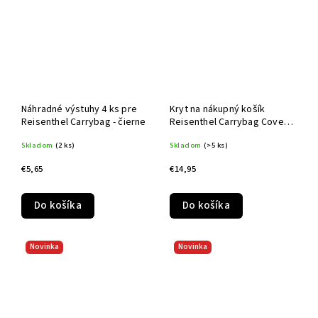
Náhradné výstuhy 4 ks pre
Kryt na nákupný košík
Reisenthel Carrybag - čierne
Reisenthel Carrybag Cover
Leo macchiato
Skladom
(2 ks)
Skladom
(>5 ks)
€5,65
€14,95
Do košíka
Do košíka
Novinka
Novinka