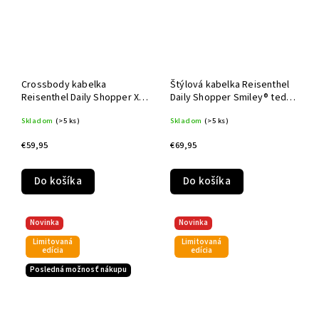
Crossbody kabelka
Štýlová kabelka Reisenthel
Reisenthel Daily Shopper XS
Daily Shopper Smiley® teddy
Smiley teddy chocolate
chocolate
Skladom
(>5 ks)
Skladom
(>5 ks)
€59,95
€69,95
Do košíka
Do košíka
Novinka
Novinka
Limitovaná
Limitovaná
edícia
edícia
Posledná možnosť nákupu