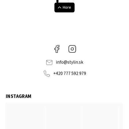
Hore
Facebook
Instagram
info
@
stylin.sk
+420 777 592 979
INSTAGRAM