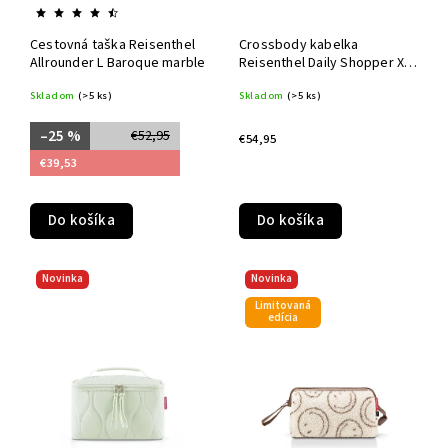
Cestovná taška Reisenthel
Crossbody kabelka
Allrounder L Baroque marble
Reisenthel Daily Shopper XS
Puffer iced matcha
Skladom
(>5 ks)
Skladom
(>5 ks)
–25 %
€52,95
€54,95
€39,53
Do košíka
Do košíka
Novinka
Novinka
Limitovaná
edícia