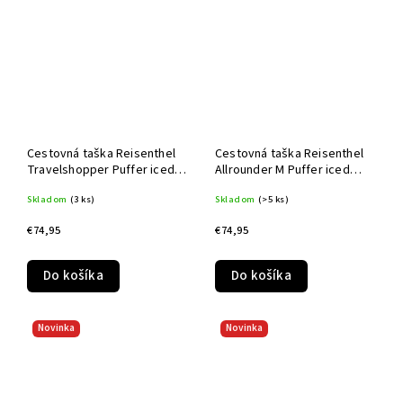
Cestovná taška Reisenthel
Cestovná taška Reisenthel
Travelshopper Puffer iced
Allrounder M Puffer iced
matcha
matcha
Skladom
(3 ks)
Skladom
(>5 ks)
€74,95
€74,95
Do košíka
Do košíka
Novinka
Novinka