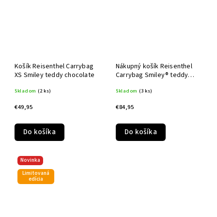
Košík Reisenthel Carrybag
Nákupný košík Reisenthel
XS Smiley teddy chocolate
Carrybag Smiley® teddy
chocolate
Skladom
(2 ks)
Skladom
(3 ks)
€49,95
€84,95
Do košíka
Do košíka
Novinka
Limitovaná
edícia