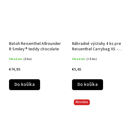
Batoh Reisenthel Allrounder
Náhradné výstuhy 4 ks pre
R Smiley® teddy chocolate
Reisenthel Carrybag XS -
čierne
Skladom
(3 ks)
Skladom
(>5 ks)
€74,95
€5,65
Do košíka
Do košíka
Novinka