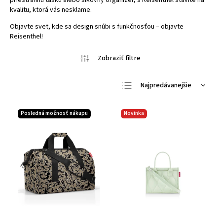
priestrannú tašku alebo šikovný organizér, s Reisenthel stavíte na
kvalitu, ktorá vás nesklame.
Objavte svet, kde sa design snúbi s funkčnosťou – objavte
Reisenthel!
Najpredávanejšie
Najlacnejšie
Posledná možnosť nákupu
Novinka
Najdrahšie
Abecedne