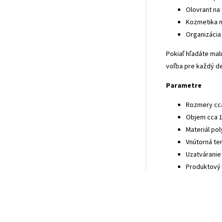
Olovrant na
Kozmetika 
Organizácia
Pokiaľ hľadáte mal
voľba pre každý d
Parametre
Rozmery cca
Objem cca 1,
Materiál po
Vnútorná ter
Uzatváranie
Produktový