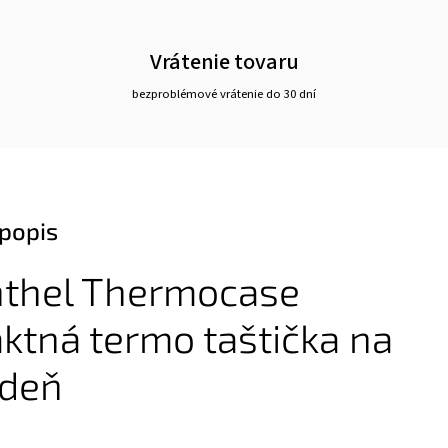
Vrátenie tovaru
bezproblémové vrátenie do 30 dní
popis
nthel Thermocase
tná termo taštička na
 deň