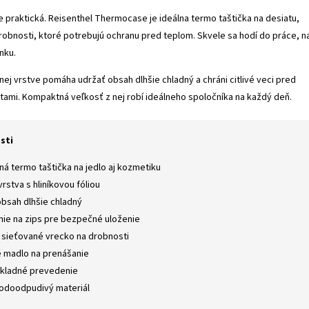
e praktická. Reisenthel Thermocase je ideálna termo taštička na desiatu,
obnosti, ktoré potrebujú ochranu pred teplom. Skvele sa hodí do práce, n
nku.
ej vrstve pomáha udržať obsah dlhšie chladný a chráni citlivé veci pred
otami. Kompaktná veľkosť z nej robí ideálneho spoločníka na každý deň.
sti
á termo taštička na jedlo aj kozmetiku
vrstva s hliníkovou fóliou
obsah dlhšie chladný
nie na zips pre bezpečné uloženie
 sieťované vrecko na drobnosti
 madlo na prenášanie
skladné prevedenie
odoodpudivý materiál