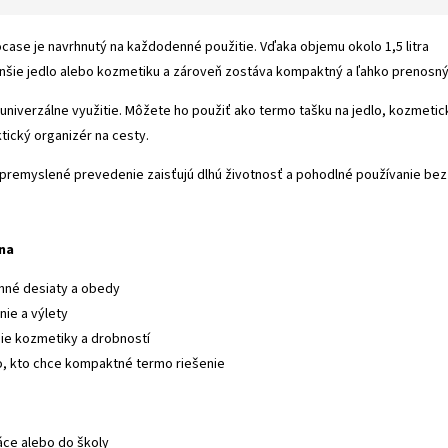
ase je navrhnutý na každodenné použitie. Vďaka objemu okolo 1,5 litra
nšie jedlo alebo kozmetiku a zároveň zostáva kompaktný a ľahko prenosný
univerzálne využitie. Môžete ho použiť ako termo tašku na jedlo, kozmetic
ktický organizér na cesty.
a premyslené prevedenie zaisťujú dlhú životnosť a pohodlné používanie bez
lna
nné desiaty a obedy
nie a výlety
ie kozmetiky a drobností
, kto chce kompaktné termo riešenie
e
ce alebo do školy