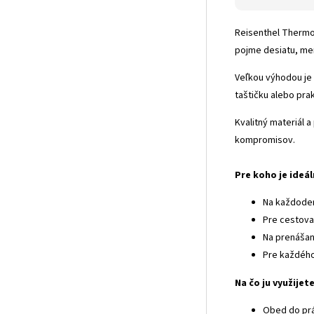
Reisenthel Thermoc
pojme desiatu, me
Veľkou výhodou je 
taštičku alebo pra
Kvalitný materiál 
kompromisov.
Pre koho je ideá
Na každode
Pre cestova
Na prenášan
Pre každého
Na čo ju využijet
Obed do prá