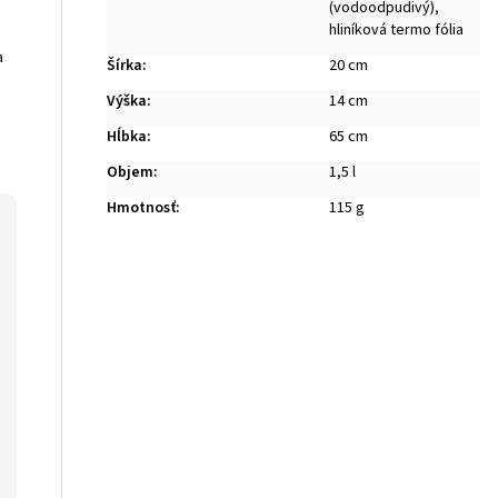
(vodoodpudivý),
hliníková termo fólia
a
Šírka
:
20 cm
Výška
:
14 cm
Hĺbka
:
65 cm
Objem
:
1,5 l
Hmotnosť
:
115 g