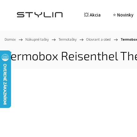
💥 Akcia
⭐ Novinky
Domov
/
Nákupné tašky
/
Termotašky
/
Olovrant a obed
/
Termobox
Termobox Reisenthel Th