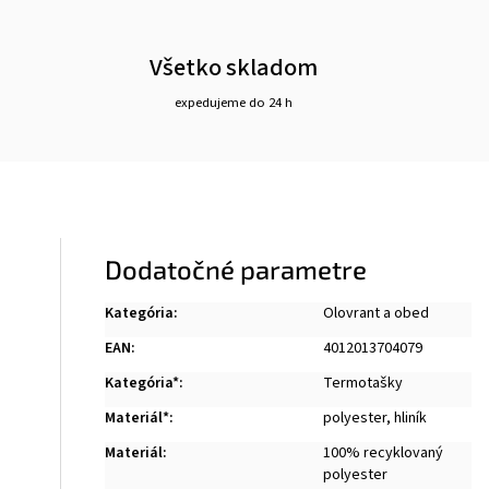
Všetko skladom
expedujeme do 24 h
Dodatočné parametre
Kategória
:
Olovrant a obed
EAN
:
4012013704079
Kategória*
:
Termotašky
Materiál*
:
polyester
,
hliník
Materiál
:
100% recyklovaný
polyester