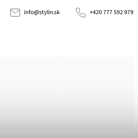
info
@
stylin.sk
+420 777 592 979