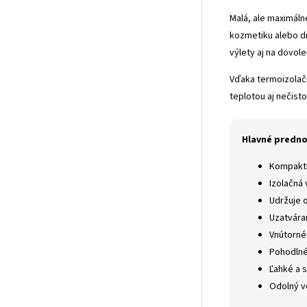
Malá, ale maximáln
kozmetiku alebo dr
výlety aj na dovole
Vďaka termoizolačn
teplotou aj nečist
Hlavné predno
Kompaktn
Izolačná 
Udržuje 
Uzatvára
Vnútorné
Pohodlné
Ľahké a 
Odolný v