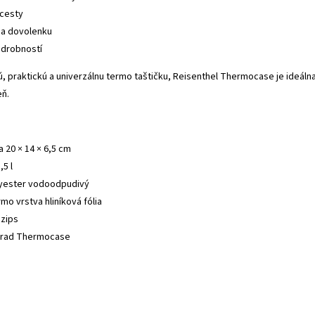
 cesty
na dovolenku
 drobností
ú, praktickú a univerzálnu termo taštičku, Reisenthel Thermocase je ideáln
eň.
 20 × 14 × 6,5 cm
5 l
lyester vodoodpudivý
mo vrstva hliníková fólia
 zips
 rad Thermocase