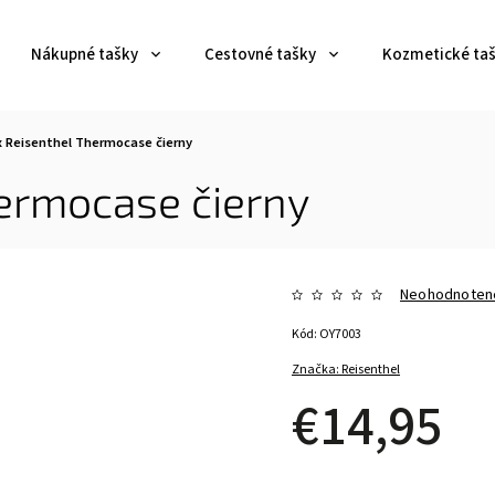
Nákupné tašky
Cestovné tašky
Kozmetické ta
 Reisenthel Thermocase čierny
ermocase čierny
Neohodnoten
Kód:
OY7003
Značka:
Reisenthel
€14,95