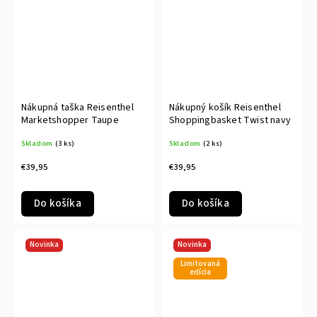
Nákupná taška Reisenthel
Nákupný košík Reisenthel
Marketshopper Taupe
Shoppingbasket Twist navy
Skladom
(3 ks)
Skladom
(2 ks)
€39,95
€39,95
Do košíka
Do košíka
Novinka
Novinka
Limitovaná
edícia