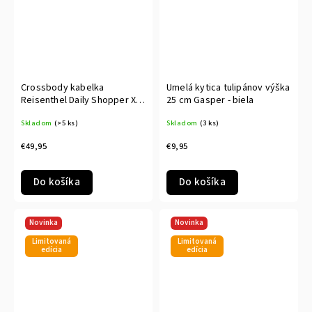
Crossbody kabelka
Umelá kytica tulipánov výška
Reisenthel Daily Shopper XS
25 cm Gasper - biela
Bouclé black
Skladom
(>5 ks)
Skladom
(3 ks)
€49,95
€9,95
Do košíka
Do košíka
Novinka
Novinka
Limitovaná
Limitovaná
edícia
edícia