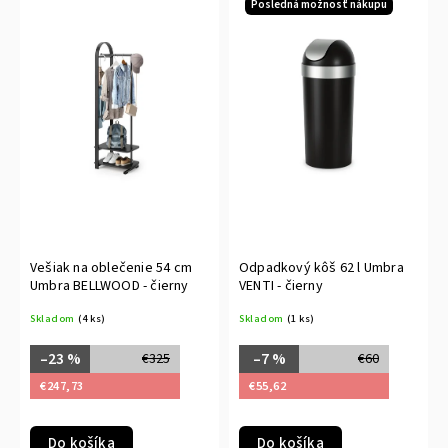
Posledná možnosť nákupu
Vešiak na oblečenie 54 cm
Odpadkový kôš 62 l Umbra
Umbra BELLWOOD - čierny
VENTI - čierny
Skladom
(4 ks)
Skladom
(1 ks)
–23 %
–7 %
€325
€60
€247,73
€55,62
Do košíka
Do košíka