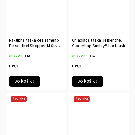
Nákupná taška cez rameno
Chladiaca taška Reisenthel
Reisenthel Shopper M Silver
Coolerbag Smiley® leo blush
crackle
Skladom
(5 ks)
Skladom
(>5 ks)
€39,95
€39,95
Do košíka
Do košíka
Novinka
Novinka