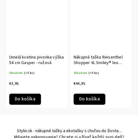
Umelá kvetina pivonka výška
Nákupná taška Reisenthel
54 cm Gasper - ružová
Shopper XL Smiley® leo
blush
Skladom
(>5 ks)
Skladom
(>5 ks)
€3,95
€44,95
Do košíka
Do košíka
Stylin.sk - nákupné tašky a ekotašky s chuťou do života...
Milujete nakupovanie? Chcete si užívať každý svoj deň?