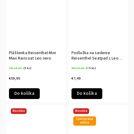
Pláštenka Reisenthel Mini
Podložka na sedenie
Maxi Raincoat Leo nero
Reisenthel Seatpad L Leo
macchiato
Skladom
(5 ks)
Skladom
(>5 ks)
€59,95
€7,49
Do košíka
Do košíka
Novinka
Novinka
Limitovaná
edícia