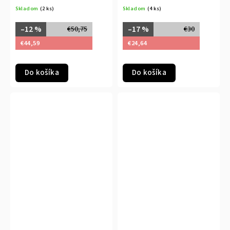
šedý
Skladom
(2 ks)
Skladom
(4 ks)
–12 %
–17 %
€50,75
€30
€44,59
€24,64
Do košíka
Do košíka