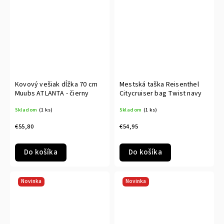
Kovový vešiak dĺžka 70 cm
Mestská taška Reisenthel
Muubs ATLANTA - čierny
Citycruiser bag Twist navy
Skladom
(1 ks)
Skladom
(1 ks)
€55,80
€54,95
Do košíka
Do košíka
Novinka
Novinka