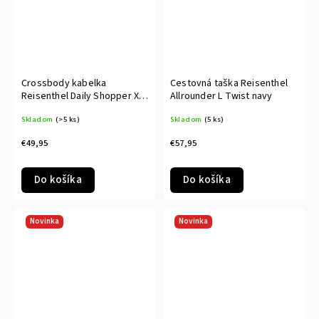
Crossbody kabelka
Cestovná taška Reisenthel
Reisenthel Daily Shopper XS
Allrounder L Twist navy
Smiley® leo blush
Skladom
(>5 ks)
Skladom
(5 ks)
€49,95
€57,95
Do košíka
Do košíka
Novinka
Novinka