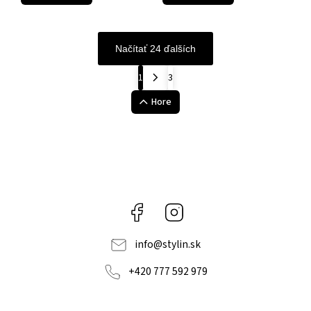
Načítať 24 ďalších
1
3
Hore
Facebook
Instagram
info
@
stylin.sk
+420 777 592 979