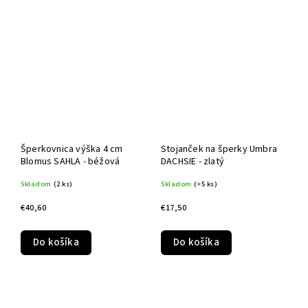
Šperkovnica výška 4 cm
Stojanček na šperky Umbra
Blomus SAHLA - béžová
DACHSIE - zlatý
Skladom
(2 ks)
Skladom
(>5 ks)
€40,60
€17,50
Do košíka
Do košíka