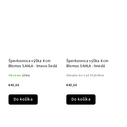
Šperkovnica výška 4 cm
Šperkovnica výška 4 cm
Blomus SAHLA - tmavo šedá
Blomus SAHLA - hnedá
Skladom
(2 ks)
Obvykle do 2 až 4 týždňov
€40,60
€40,60
Do košíka
Do košíka