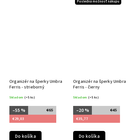
Posledná možnosť nákupu
Organizér na šperky Umbra
Organizér na šperky Umbra
Ferris - strieborný
Ferris - čierny
Skladom
(>5 ks)
Skladom
(>5 ks)
–55 %
–20 %
€65
€45
€29,03
€35,77
Do košíka
Do košíka