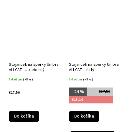
Stojanček na šperky Umbra
Stojanček na šperky Umbra
ALI CAT - strieborný
ALI CAT - zlatý
Skladom
(>5 ks)
Skladom
(>5 ks)
–24 %
€17,50
€17,50
€13,14
Do košíka
Do košíka