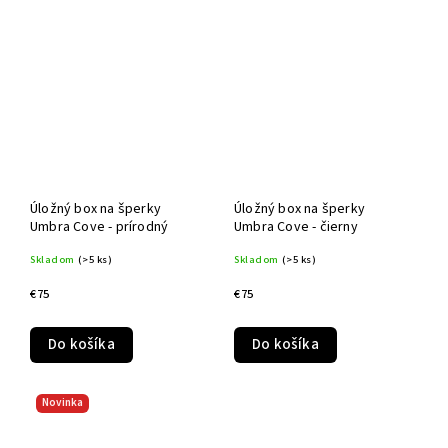
Úložný box na šperky
Úložný box na šperky
Umbra Cove - prírodný
Umbra Cove - čierny
Skladom
(>5 ks)
Skladom
(>5 ks)
€75
€75
Do košíka
Do košíka
Novinka