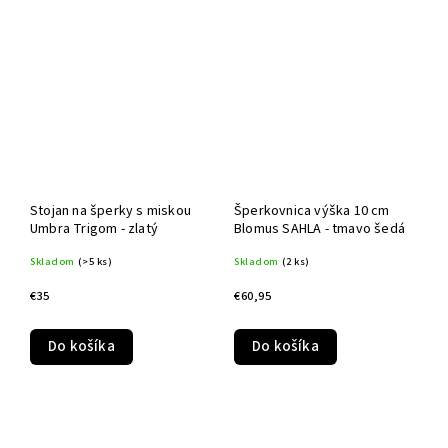
Stojan na šperky s miskou
Šperkovnica výška 10 cm
Umbra Trigom - zlatý
Blomus SAHLA - tmavo šedá
Skladom
(>5 ks)
Skladom
(2 ks)
€35
€60,95
Do košíka
Do košíka