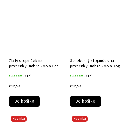
Zlatý stojanček na
Strieborný stojanček na
prstienky Umbra Zoola Cat
prstienky Umbra Zoola Dog
Skladom
(3 ks)
Skladom
(3 ks)
€12,50
€12,50
Do košíka
Do košíka
Novinka
Novinka