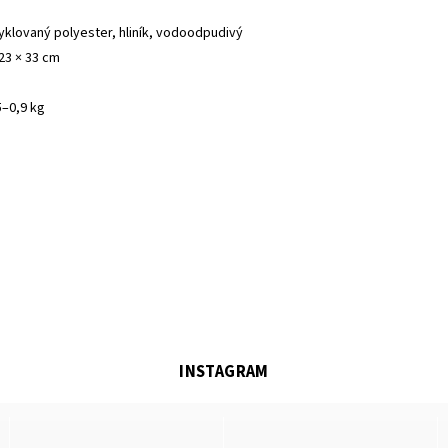
yklovaný polyester, hliník, vodoodpudivý
23 × 33 cm
5–0,9 kg
INSTAGRAM