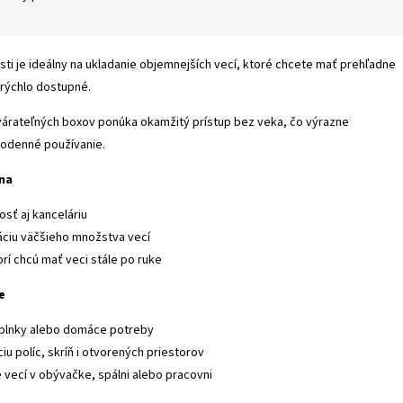
sti je ideálny na ukladanie objemnejších vecí, ktoré chcete mať prehľadne
 rýchlo dostupné.
várateľných boxov ponúka okamžitý prístup bez veka, čo výrazne
odenné používanie.
lna
sť aj kanceláriu
áciu väčšieho množstva vecí
orí chcú mať veci stále po ruke
e
doplnky alebo domáce potreby
iu políc, skríň i otvorených priestorov
 vecí v obývačke, spálni alebo pracovni