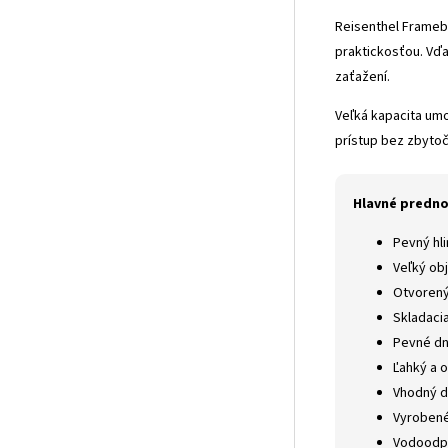
Reisenthel Framebo
praktickosťou. Vďa
zaťažení.
Veľká kapacita umo
prístup bez zbytoč
Hlavné predno
Pevný hli
Veľký ob
Otvorený 
Skladacia
Pevné dn
Ľahký a o
Vhodný d
Vyrobené
Vodoodp