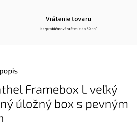
Vrátenie tovaru
bezproblémové vrátenie do 30 dní
popis
thel Framebox L veľký
ený úložný box s pevným
m