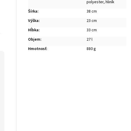
polyester, hliník
Šírka
:
38 cm
Výška
:
23 cm
Hĺbka
:
33 cm
y
Objem
:
27 l
Hmotnosť
:
880 g