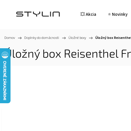
💥 Akcia
⭐ Novinky
Domov
/
Doplnky do domácnosti
/
Úložné boxy
/
Úložný box Reisenthe
Úložný box Reisenthel F