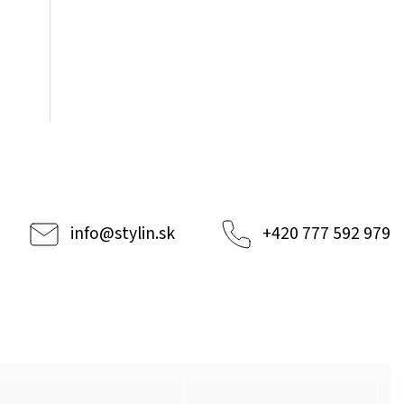
info
@
stylin.sk
+420 777 592 979