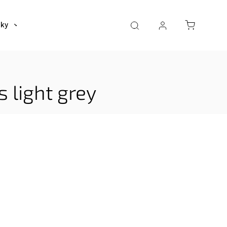
šky
Tašky
Dáždniky a poncha
Pre deti
 light grey