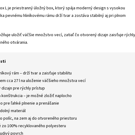
x L je priestranný úložný box, ktorý spája moderný design s vysokou
ka pevnému hliníkovému rámu drží tvar a zostáva stabilný aj pri plnom
žňuje uložiť väčšie množstvo vecí, zatiaľ čo otvorený dizajn zaisťuje rýchl
ného otvárania.
sti
níkový rám – drží tvar a zaisťuje stabilitu
jem cca 27 l na uloženie väčšieho množstva vecí
dizajn pre rýchly prístup
 konštrukcia – je možné zložiť naplocho
o pre ľahké plnenie a prenášanie
dolný materiál
o políc, na zem aj do otvoreného priestoru
 zo 100% recyklovaného polyesteru
udivý povrch