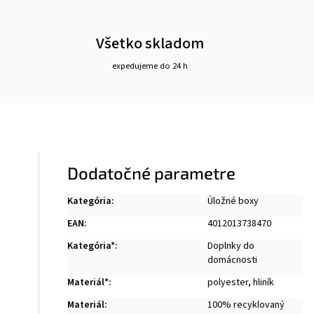
Všetko skladom
expedujeme do 24 h
Dodatočné parametre
Kategória
:
Úložné boxy
EAN
:
4012013738470
Kategória*
:
Doplnky do
domácnosti
Materiál*
:
polyester
,
hliník
Materiál
:
100% recyklovaný