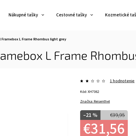
Nákupné tašky
Cestovné tašky
Kozmetické ta
l Framebox L Frame Rhombus light grey
ramebox L Frame Rhombus
1 hodnotenie
Kód:
XH7062
Značka:
Reisenthel
–21 %
€39,95
€31,56