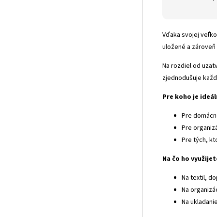
Vďaka svojej veľko
uložené a zároveň
Na rozdiel od uzat
zjednodušuje každ
Pre koho je ideá
Pre domácno
Pre organiz
Pre tých, kt
Na čo ho využijet
Na textil, 
Na organizác
Na ukladanie