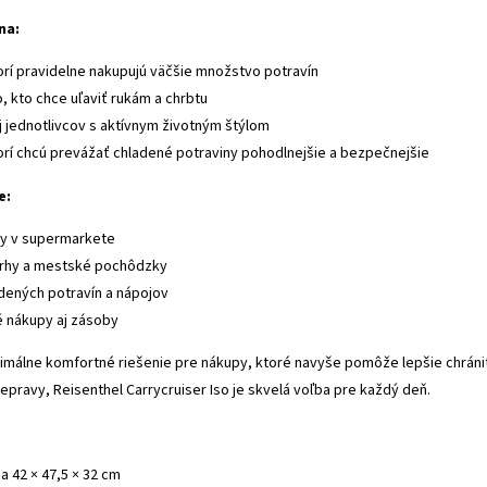
na:
torí pravidelne nakupujú väčšie množstvo potravín
, kto chce uľaviť rukám a chrbtu
j jednotlivcov s aktívnym životným štýlom
torí chcú prevážať chladené potraviny pohodlnejšie a bezpečnejšie
e:
y v supermarkete
trhy a mestské pochôdzky
dených potravín a nápojov
 nákupy aj zásoby
imálne komfortné riešenie pre nákupy, ktoré navyše pomôže lepšie chráni
epravy, Reisenthel Carrycruiser Iso je skvelá voľba pre každý deň.
a 42 × 47,5 × 32 cm