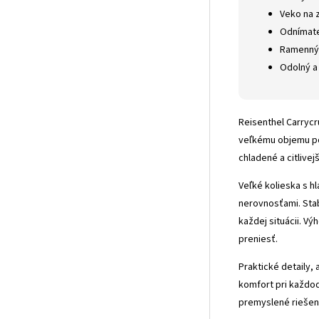
Veko na 
Odnímate
Ramenný 
Odolný a
Reisenthel Carrycr
veľkému objemu poj
chladené a citlive
Veľké kolieska s 
nerovnosťami. Stabi
každej situácii. V
preniesť.
Praktické detaily,
komfort pri každod
premyslené riešeni