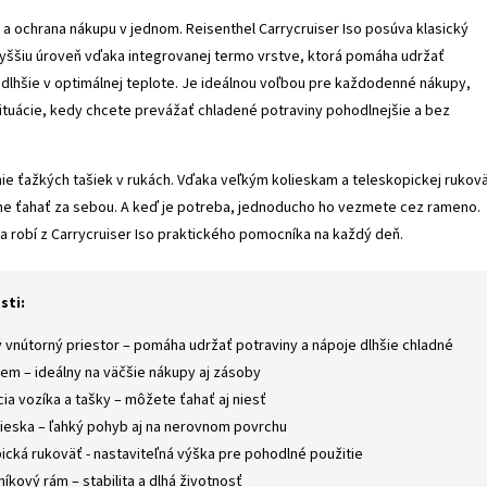
a ochrana nákupu v jednom. Reisenthel Carrycruiser Iso posúva klasický
vyššiu úroveň vďaka integrovanej termo vrstve, ktorá pomáha udržať
 dlhšie v optimálnej teplote. Je ideálnou voľbou pre každodenné nákupy,
situácie, kedy chcete prevážať chladené potraviny pohodlnejšie a bez
ie ťažkých tašiek v rukách. Vďaka veľkým kolieskam a teleskopickej rukovä
lne ťahať za sebou. A keď je potreba, jednoducho ho vezmete cez rameno.
ita robí z Carrycruiser Iso praktického pomocníka na každý deň.
sti:
ý vnútorný priestor – pomáha udržať potraviny a nápoje dlhšie chladné
jem – ideálny na väčšie nákupy aj zásoby
ia vozíka a tašky – môžete ťahať aj niesť
lieska – ľahký pohyb aj na nerovnom povrchu
ická rukoväť - nastaviteľná výška pre pohodlné použitie
níkový rám – stabilita a dlhá životnosť