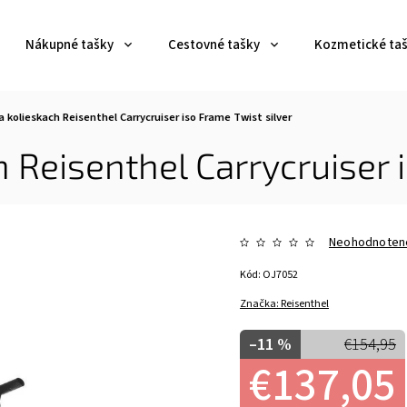
Nákupné tašky
Cestovné tašky
Kozmetické ta
 kolieskach Reisenthel Carrycruiser iso Frame Twist silver
 Reisenthel Carrycruiser i
Neohodnoten
Kód:
OJ7052
Značka:
Reisenthel
–11 %
€154,95
€137,05