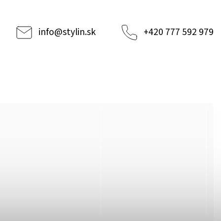
info
@
stylin.sk
+420 777 592 979