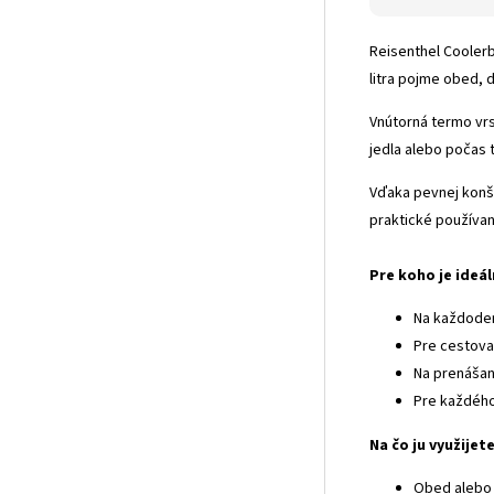
Reisenthel Cooler
litra pojme obed, 
Vnútorná termo vrs
jedla alebo počas t
Vďaka pevnej konštr
praktické používan
Pre koho je ideá
Na každoden
Pre cestova
Na prenášan
Pre každého
Na čo ju využijet
Obed alebo 