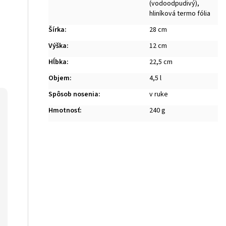
(vodoodpudivý),
hliníková termo fólia
Šírka
:
28 cm
Výška
:
12 cm
Hĺbka
:
22,5 cm
Objem
:
4,5 l
Spôsob nosenia
:
v ruke
Hmotnosť
:
240 g