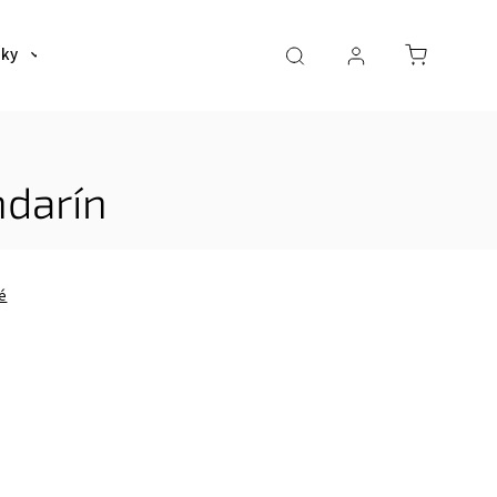
šky
Tašky
Dáždniky a poncha
Pre deti
ndarín
é