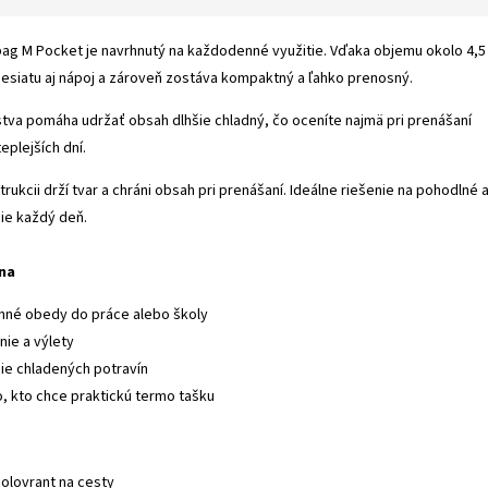
bag M Pocket je navrhnutý na každodenné využitie. Vďaka objemu okolo 4,5
desiatu aj nápoj a zároveň zostáva kompaktný a ľahko prenosný.
tva pomáha udržať obsah dlhšie chladný, čo oceníte najmä pri prenášaní
eplejších dní.
ukcii drží tvar a chráni obsah pri prenášaní. Ideálne riešenie na pohodlné 
ie každý deň.
lna
né obedy do práce alebo školy
nie a výlety
ie chladených potravín
, kto chce praktickú termo tašku
e
olovrant na cesty