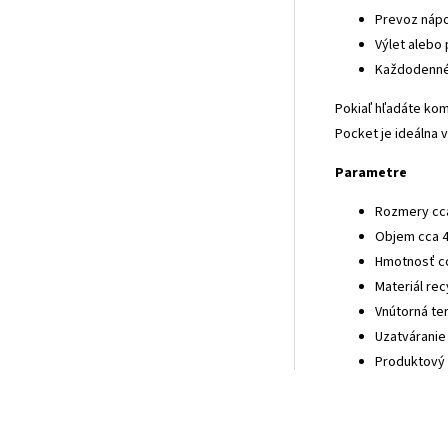
Prevoz nápo
Výlet alebo 
Každodenné
Pokiaľ hľadáte kom
Pocket je ideálna 
Parametre
Rozmery cca
Objem cca 4,
Hmotnosť cc
Materiál re
Vnútorná ter
Uzatváranie
Produktový 