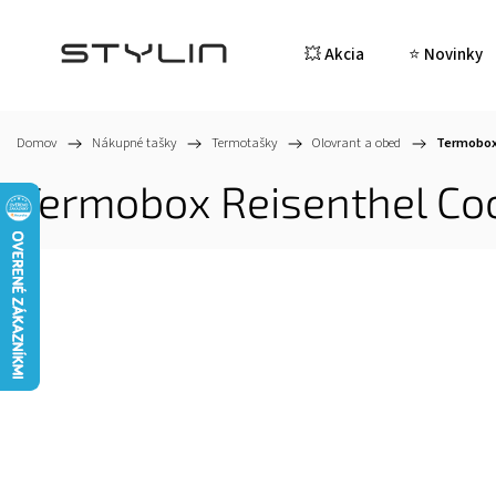
💥 Akcia
⭐ Novinky
Domov
/
Nákupné tašky
/
Termotašky
/
Olovrant a obed
/
Termobox
Termobox Reisenthel Co