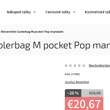
Nákupné tašky
Cestovné tašky
Kozmetické ta
 Reisenthel Coolerbag M pocket Pop mandarín
olerbag M pocket Pop ma
Neohodnoten
Kód:
LF3081
Značka:
Reisenthel
–20 %
€25,95
€20,67