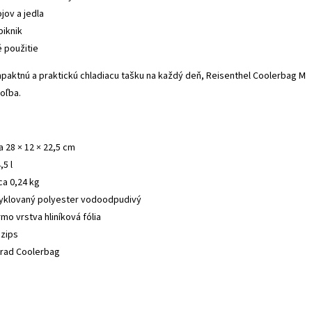
jov a jedla
piknik
 použitie
paktnú a praktickú chladiacu tašku na každý deň, Reisenthel Coolerbag M
voľba.
 28 × 12 × 22,5 cm
5 l
a 0,24 kg
cyklovaný polyester vodoodpudivý
mo vrstva hliníková fólia
 zips
rad Coolerbag