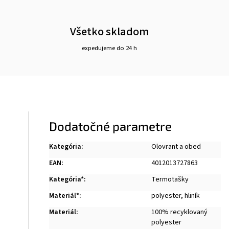
Všetko skladom
expedujeme do 24 h
Dodatočné parametre
Kategória
:
Olovrant a obed
EAN
:
4012013727863
Kategória*
:
Termotašky
Materiál*
:
polyester
,
hliník
Materiál
:
100% recyklovaný
polyester