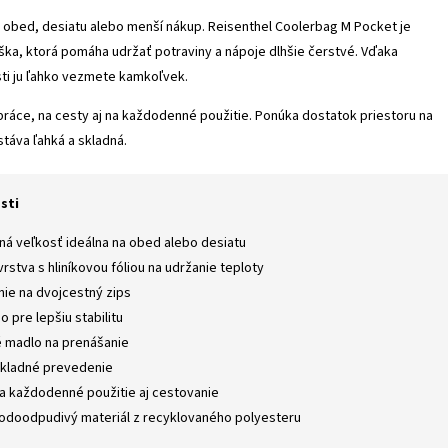
a obed, desiatu alebo menší nákup. Reisenthel Coolerbag M Pocket je
ška, ktorá pomáha udržať potraviny a nápoje dlhšie čerstvé. Vďaka
ti ju ľahko vezmete kamkoľvek.
práce, na cesty aj na každodenné použitie. Ponúka dostatok priestoru na
stáva ľahká a skladná.
sti
á veľkosť ideálna na obed alebo desiatu
vrstva s hliníkovou fóliou na udržanie teploty
nie na dvojcestný zips
 pre lepšiu stabilitu
 madlo na prenášanie
skladné prevedenie
a každodenné použitie aj cestovanie
odoodpudivý materiál z recyklovaného polyesteru