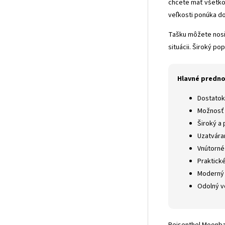
chcete mať všetko 
veľkosti ponúka d
Tašku môžete nosi
situácii. Široký po
Hlavné predno
Dostatok
Možnosť 
Široký a
Uzatvára
Vnútorné
Praktick
Moderný 
Odolný v
Reisenthel Moonbag