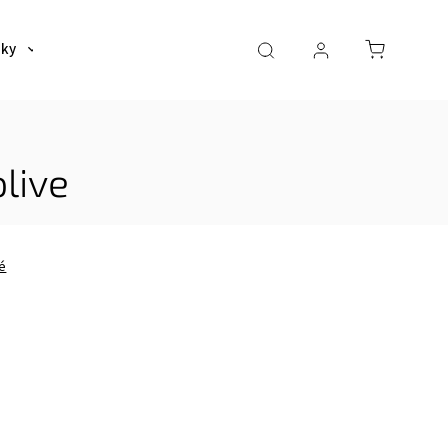
šky
Tašky
Dáždniky a poncha
Pre deti
live
é