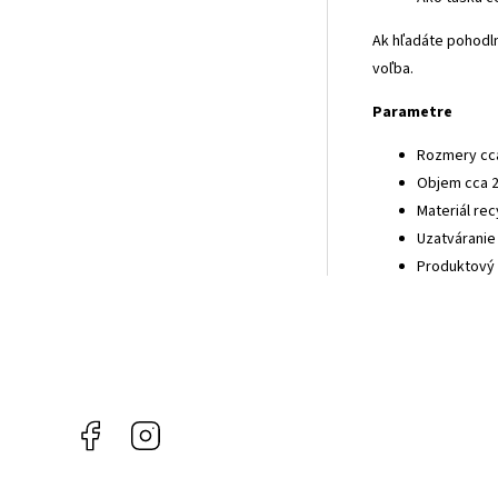
Ak hľadáte pohodln
voľba.
Parametre
Rozmery cca
Objem cca 2
Materiál re
Uzatváranie
Produktový
Facebook
Instagram