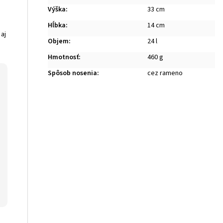
Výška
:
33 cm
Hĺbka
:
14 cm
aj
Objem
:
24 l
Hmotnosť
:
460 g
Spôsob nosenia
:
cez rameno