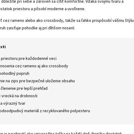
dôležité pri sebe a zároveň sa cítiť komfortne. Vďaka svojmu tvaru a
ostatok priestoru a pôsobí moderne a uvoľnene.
ť cez rameno alebo ako crossbody, takže sa ľahko prispôsobí vášmu štýlu 
pruh zaisťuje pohodlie aj pri dlhšom nosení.
sti
 priestoru pre každodenné veci
nosenia cez rameno aj ako crossbody
 pohodlný popruh
nie na zips pre bezpečné uloženie obsahu
 členenie pre lepší prehľad
é vrecká na drobnosti
a výrazný tvar
odoodpudivý materiál z recyklovaného polyesteru
 je navrhnutý ako univerzálna taška na každý deň. Ponúka dostatok