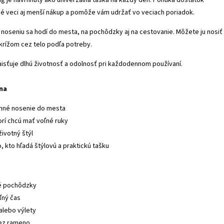
é veci aj menší nákup a pomôže vám udržať vo veciach poriadok.
 noseniu sa hodí do mesta, na pochôdzky aj na cestovanie. Môžete ju nosiť
krížom cez telo podľa potreby.
zaisťuje dlhú životnosť a odolnosť pri každodennom používaní.
lna
nné nosenie do mesta
orí chcú mať voľné ruky
životný štýl
 kto hľadá štýlovú a praktickú tašku
e
 pochôdzky
ľný čas
alebo výlety
cez rameno