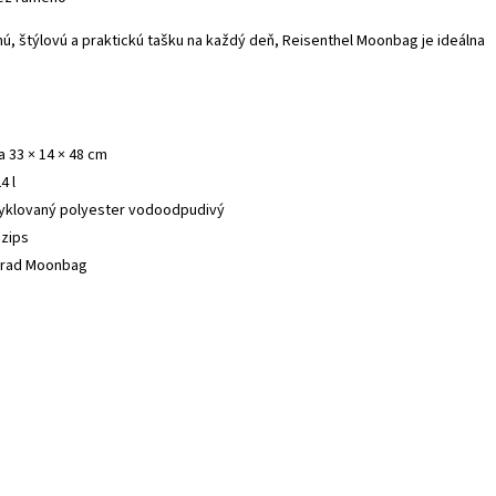
ú, štýlovú a praktickú tašku na každý deň, Reisenthel Moonbag je ideálna
 33 × 14 × 48 cm
4 l
cyklovaný polyester vodoodpudivý
 zips
 rad Moonbag