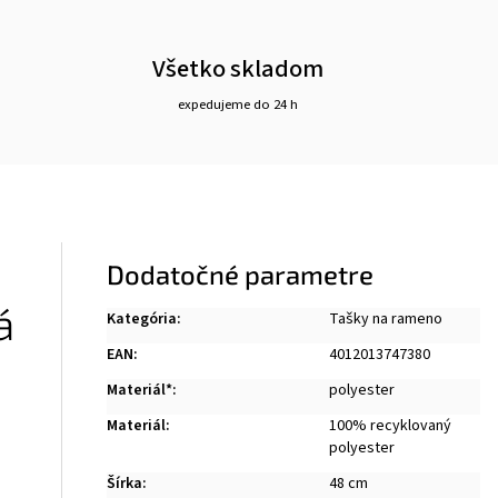
Všetko skladom
expedujeme do 24 h
Dodatočné parametre
á
Kategória
:
Tašky na rameno
EAN
:
4012013747380
Materiál*
:
polyester
Materiál
:
100% recyklovaný
polyester
Šírka
:
48 cm