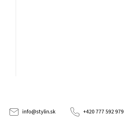
info
@
stylin.sk
+420 777 592 979