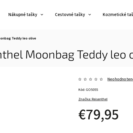
Nákupné tašky
Cestovné tašky
Kozmetické ta
onbag Teddy leo olive
thel Moonbag Teddy leo o
Neohodnoten
Kód:
GO5055
Značka:
Reisenthel
€79,95