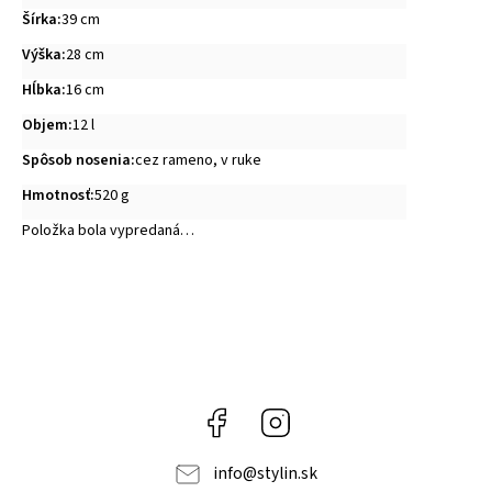
Šírka
:
39 cm
Výška
:
28 cm
Hĺbka
:
16 cm
Objem
:
12 l
Spôsob nosenia
:
cez rameno, v ruke
Hmotnosť
:
520 g
Položka bola vypredaná…
Facebook
Instagram
info
@
stylin.sk