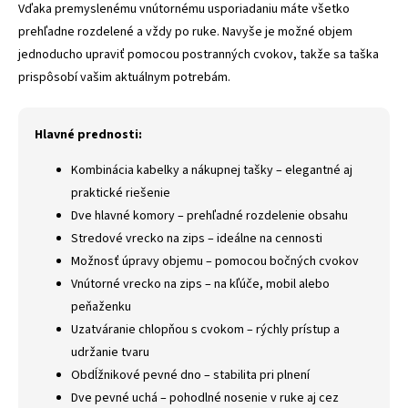
Vďaka premyslenému vnútornému usporiadaniu máte všetko
prehľadne rozdelené a vždy po ruke. Navyše je možné objem
jednoducho upraviť pomocou postranných cvokov, takže sa taška
prispôsobí vašim aktuálnym potrebám.
Hlavné prednosti:
Kombinácia kabelky a nákupnej tašky – elegantné aj
praktické riešenie
Dve hlavné komory – prehľadné rozdelenie obsahu
Stredové vrecko na zips – ideálne na cennosti
Možnosť úpravy objemu – pomocou bočných cvokov
Vnútorné vrecko na zips – na kľúče, mobil alebo
peňaženku
Uzatváranie chlopňou s cvokom – rýchly prístup a
udržanie tvaru
Obdĺžnikové pevné dno – stabilita pri plnení
Dve pevné uchá – pohodlné nosenie v ruke aj cez