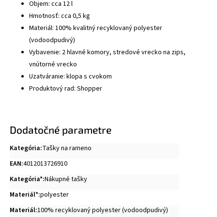
Objem: cca 12 l
Hmotnosť: cca 0,5 kg
Materiál: 100% kvalitný recyklovaný polyester
(vodoodpudivý)
Vybavenie: 2 hlavné komory, stredové vrecko na zips,
vnútorné vrecko
Uzatváranie: klopa s cvokom
Produktový rad: Shopper
Dodatočné parametre
Kategória
:
Tašky na rameno
EAN
:
4012013726910
Kategória*
:
Nákupné tašky
Materiál*
:
polyester
Materiál
:
100% recyklovaný polyester (vodoodpudivý)