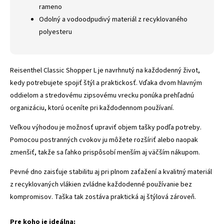
rameno
Odolný a vodoodpudivý materiál z recyklovaného
polyesteru
Reisenthel Classic Shopper L je navrhnutý na každodenný život,
kedy potrebujete spojiť štýl a praktickosť. Vďaka dvom hlavným
oddielom a stredovému zipsovému vrecku ponúka prehľadnú
organizáciu, ktorú oceníte pri každodennom používaní.
Veľkou výhodou je možnosť upraviť objem tašky podľa potreby.
Pomocou postranných cvokov ju môžete rozšíriť alebo naopak
zmenšiť, takže sa ľahko prispôsobí menším aj väčším nákupom.
Pevné dno zaisťuje stabilitu aj pri plnom zaťažení a kvalitný materiál
z recyklovaných vlákien zvládne každodenné používanie bez
kompromisov. Taška tak zostáva praktická aj štýlová zároveň.
Pre koho je ideálna: