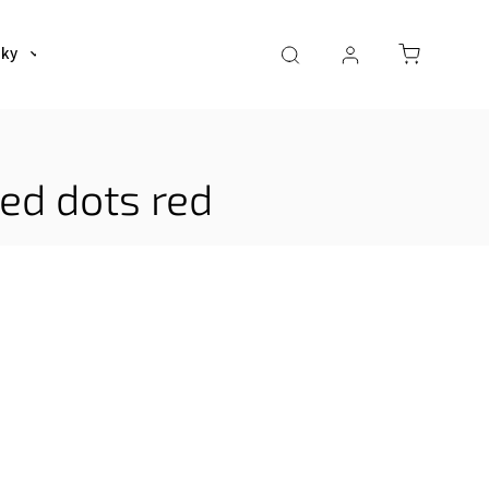
šky
Tašky
Dáždniky a poncha
Pre deti
ed dots red