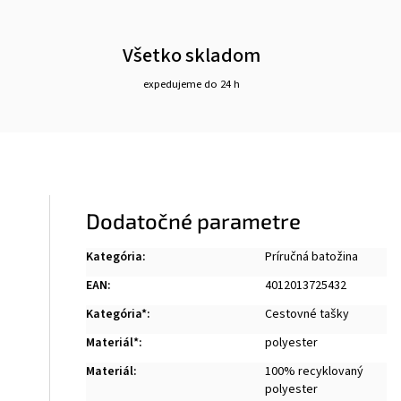
Všetko skladom
expedujeme do 24 h
Dodatočné parametre
Kategória
:
Príručná batožina
EAN
:
4012013725432
Kategória*
:
Cestovné tašky
Materiál*
:
polyester
Materiál
:
100% recyklovaný
polyester