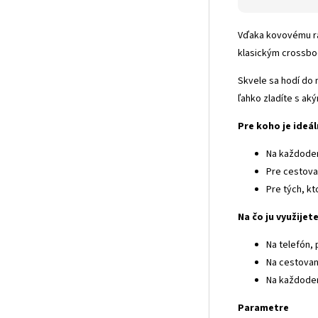
Vďaka kovovému rá
klasickým crossbo
Skvele sa hodí do 
ľahko zladíte s ak
Pre koho je ideá
Na každode
Pre cestova
Pre tých, kt
Na čo ju využijet
Na telefón,
Na cestovan
Na každoden
Parametre