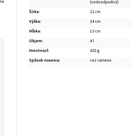
 na
(vodoodpudivý)
Šírka
:
22 cm
Výška
:
24 cm
Hĺbka
:
13 cm
Objem
:
4 l
Hmotnosť
:
420 g
Spôsob nosenia
:
cez rameno