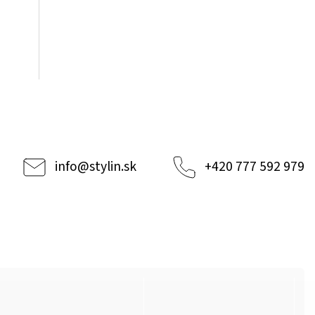
info
@
stylin.sk
+420 777 592 979