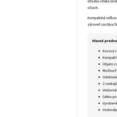
obsahu vďaka širo
očiach.
Kompaktná veľkosť 
zároveň zostáva ľa
Hlavné predno
Kovový r
Kompaktn
Objem cca
Možnosť 
Odnímate
2 vonkajš
Vnútorné
Ľahko po
Vyrobené
Vodoodpu