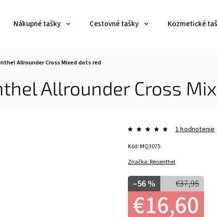
Nákupné tašky
Cestovné tašky
Kozmetické ta
thel Allrounder Cross Mixed dots red
thel Allrounder Cross Mix
1 hodnotenie
Kód:
MQ3075
Značka:
Reisenthel
–56 %
€37,95
€16,60