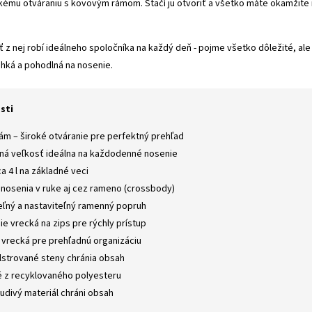
kému otváraniu s kovovým rámom. Stačí ju otvoriť a všetko máte okamžite
z nej robí ideálneho spoločníka na každý deň - pojme všetko dôležité, ale
hká a pohodlná na nosenie.
sti
ám – široké otváranie pre perfektný prehľad
á veľkosť ideálna na každodenné nosenie
 4 l na základné veci
nosenia v ruke aj cez rameno (crossbody)
ľný a nastaviteľný ramenný popruh
ie vrecká na zips pre rýchly prístup
 vrecká pre prehľadnú organizáciu
lstrované steny chránia obsah
 z recyklovaného polyesteru
divý materiál chráni obsah