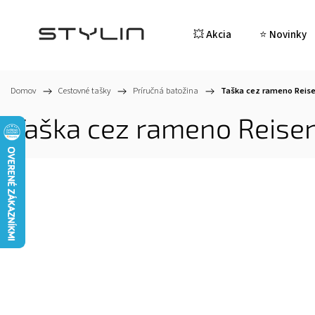
💥 Akcia
⭐ Novinky
Domov
/
Cestovné tašky
/
Príručná batožina
/
Taška cez rameno Reisen
Taška cez rameno Reisen