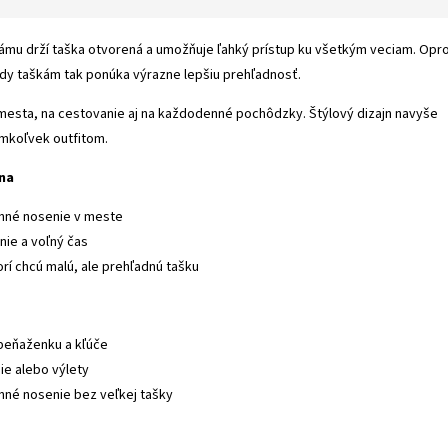
mu drží taška otvorená a umožňuje ľahký prístup ku všetkým veciam. Opro
dy taškám tak ponúka výrazne lepšiu prehľadnosť.
mesta, na cestovanie aj na každodenné pochôdzky. Štýlový dizajn navyše
ýmkoľvek outfitom.
lna
nné nosenie v meste
nie a voľný čas
orí chcú malú, ale prehľadnú tašku
e
 peňaženku a kľúče
ie alebo výlety
né nosenie bez veľkej tašky