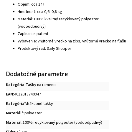
Objem: cca 14 l
Hmotnosť: cca 0,6–0,8 kg
Materiál: 100% kvalitný recyklovaný polyester
(vodoodpudivý)
Zapínanie: patent
Vybavenie: vnútorné vrecko na zips, vnútorné vrecko na fľašu
Produktový rad: Daily Shopper
Dodatočné parametre
Kategória
:
Tašky na rameno
EAN
:
4012013740947
Kategória*
:
Nákupné tašky
Materiál*
:
polyester
Materiál
:
100% recyklovaný polyester (vodoodpudivý)