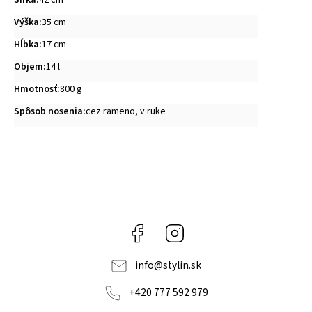
Šírka
:
42 cm
Výška
:
35 cm
Hĺbka
:
17 cm
Objem
:
14 l
Hmotnosť
:
800 g
Spôsob nosenia
:
cez rameno, v ruke
Facebook
Instagram
info
@
stylin.sk
+420 777 592 979