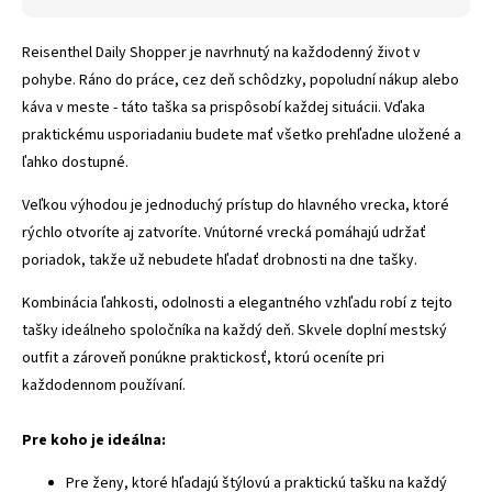
Reisenthel Daily Shopper je navrhnutý na každodenný život v
pohybe. Ráno do práce, cez deň schôdzky, popoludní nákup alebo
káva v meste - táto taška sa prispôsobí každej situácii. Vďaka
praktickému usporiadaniu budete mať všetko prehľadne uložené a
ľahko dostupné.
Veľkou výhodou je jednoduchý prístup do hlavného vrecka, ktoré
rýchlo otvoríte aj zatvoríte. Vnútorné vrecká pomáhajú udržať
poriadok, takže už nebudete hľadať drobnosti na dne tašky.
Kombinácia ľahkosti, odolnosti a elegantného vzhľadu robí z tejto
tašky ideálneho spoločníka na každý deň. Skvele doplní mestský
outfit a zároveň ponúkne praktickosť, ktorú oceníte pri
každodennom používaní.
Pre koho je ideálna:
Pre ženy, ktoré hľadajú štýlovú a praktickú tašku na každý