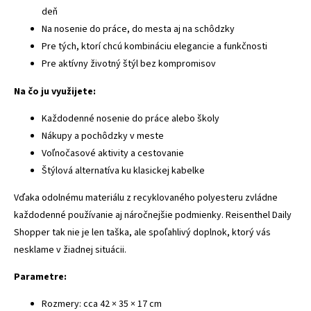
deň
Na nosenie do práce, do mesta aj na schôdzky
Pre tých, ktorí chcú kombináciu elegancie a funkčnosti
Pre aktívny životný štýl bez kompromisov
Na čo ju využijete:
Každodenné nosenie do práce alebo školy
Nákupy a pochôdzky v meste
Voľnočasové aktivity a cestovanie
Štýlová alternatíva ku klasickej kabelke
Vďaka odolnému materiálu z recyklovaného polyesteru zvládne
každodenné používanie aj náročnejšie podmienky. Reisenthel Daily
Shopper tak nie je len taška, ale spoľahlivý doplnok, ktorý vás
nesklame v žiadnej situácii.
Parametre:
Rozmery: cca 42 × 35 × 17 cm