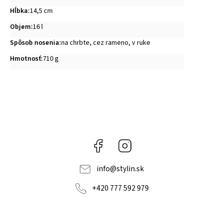
Hĺbka
:
14,5 cm
Objem
:
16 l
Spôsob nosenia
:
na chrbte, cez rameno, v ruke
Hmotnosť
:
710 g
Facebook
Instagram
info
@
stylin.sk
+420 777 592 979