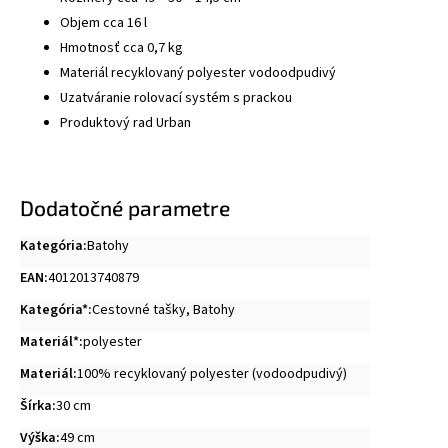
Objem cca 16 l
Hmotnosť cca 0,7 kg
Materiál recyklovaný polyester vodoodpudivý
Uzatváranie rolovací systém s prackou
Produktový rad Urban
Dodatočné parametre
Kategória
:
Batohy
EAN
:
4012013740879
Kategória*
:
Cestovné tašky
,
Batohy
Materiál*
:
polyester
Materiál
:
100% recyklovaný polyester (vodoodpudivý)
Šírka
:
30 cm
Výška
:
49 cm