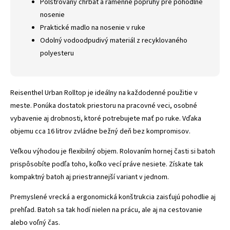
Polstrovaný chrbát a ramenné popruhy pre pohodlné
nosenie
Praktické madlo na nosenie v ruke
Odolný vodoodpudivý materiál z recyklovaného
polyesteru
Reisenthel Urban Rolltop je ideálny na každodenné použitie v
meste. Ponúka dostatok priestoru na pracovné veci, osobné
vybavenie aj drobnosti, ktoré potrebujete mať po ruke. Vďaka
objemu cca 16 litrov zvládne bežný deň bez kompromisov.
Veľkou výhodou je flexibilný objem. Rolovaním hornej časti si batoh
prispôsobíte podľa toho, koľko vecí práve nesiete. Získate tak
kompaktný batoh aj priestrannejší variant v jednom.
Premyslené vrecká a ergonomická konštrukcia zaisťujú pohodlie aj
prehľad. Batoh sa tak hodí nielen na prácu, ale aj na cestovanie
alebo voľný čas.