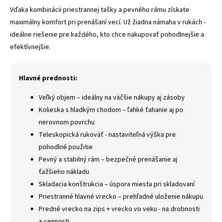
Vďaka kombinácii priestrannej tašky a pevného rámu získate
maximálny komfort pri prenášaní vecí. Už žiadna námaha v rukách -
ideálne riešenie pre každého, kto chce nakupovať pohodlnejšie a
efektívnejšie.
Hlavné prednosti:
Veľký objem – ideálny na väčšie nákupy aj zásoby
Kolieska s hladkým chodom – ľahké ťahanie aj po
nerovnom povrchu
Teleskopická rukoväť - nastaviteľná výška pre
pohodlné použitie
Pevný a stabilný rám – bezpečné prenášanie aj
ťažšieho nákladu
Skladacia konštrukcia – úspora miesta pri skladovaní
Priestranné hlavné vrecko – prehľadné uloženie nákupu
Predné vrecko na zips + vrecko vo veku - na drobnosti
a cennosti