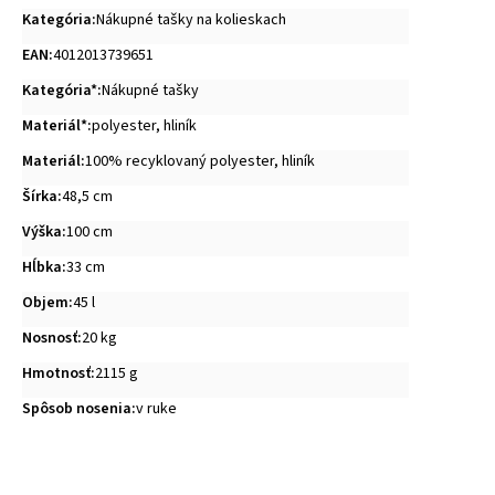
Kategória
:
Nákupné tašky na kolieskach
EAN
:
4012013739651
Kategória*
:
Nákupné tašky
Materiál*
:
polyester
,
hliník
Materiál
:
100% recyklovaný polyester, hliník
Šírka
:
48,5 cm
Výška
:
100 cm
Hĺbka
:
33 cm
Objem
:
45 l
Nosnosť
:
20 kg
Hmotnosť
:
2115 g
Spôsob nosenia
:
v ruke