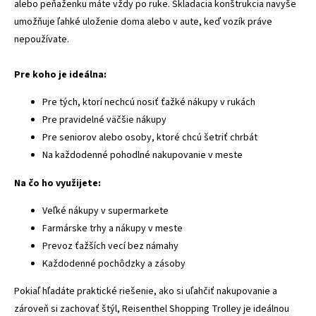
alebo peňaženku máte vždy po ruke. Skladacia konštrukcia navyše
umožňuje ľahké uloženie doma alebo v aute, keď vozík práve
nepoužívate.
Pre koho je ideálna:
Pre tých, ktorí nechcú nosiť ťažké nákupy v rukách
Pre pravidelné väčšie nákupy
Pre seniorov alebo osoby, ktoré chcú šetriť chrbát
Na každodenné pohodlné nakupovanie v meste
Na čo ho využijete:
Veľké nákupy v supermarkete
Farmárske trhy a nákupy v meste
Prevoz ťažších vecí bez námahy
Každodenné pochôdzky a zásoby
Pokiaľ hľadáte praktické riešenie, ako si uľahčiť nakupovanie a
zároveň si zachovať štýl, Reisenthel Shopping Trolley je ideálnou