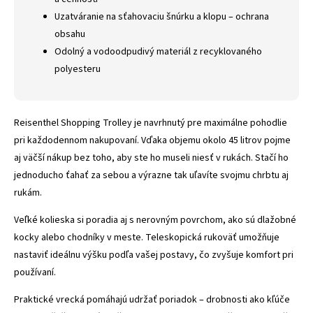
Uzatváranie na sťahovaciu šnúrku a klopu – ochrana
obsahu
Odolný a vodoodpudivý materiál z recyklovaného
polyesteru
Reisenthel Shopping Trolley je navrhnutý pre maximálne pohodlie
pri každodennom nakupovaní. Vďaka objemu okolo 45 litrov pojme
aj väčší nákup bez toho, aby ste ho museli niesť v rukách. Stačí ho
jednoducho ťahať za sebou a výrazne tak uľavíte svojmu chrbtu aj
rukám.
Veľké kolieska si poradia aj s nerovným povrchom, ako sú dlažobné
kocky alebo chodníky v meste. Teleskopická rukoväť umožňuje
nastaviť ideálnu výšku podľa vašej postavy, čo zvyšuje komfort pri
používaní.
Praktické vrecká pomáhajú udržať poriadok – drobnosti ako kľúče