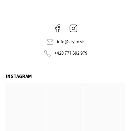
Facebook
Instagram
info
@
stylin.sk
+420 777 592 979
INSTAGRAM