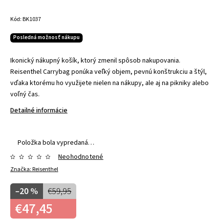
Kód:
BK1037
Posledná možnosť nákupu
Ikonický nákupný košík, ktorý zmenil spôsob nakupovania.
Reisenthel Carrybag ponúka veľký objem, pevnú konštrukciu a štýl,
vďaka ktorému ho využijete nielen na nákupy, ale aj na pikniky alebo
voľný čas.
Detailné informácie
Položka bola vypredaná…
Neohodnotené
Značka:
Reisenthel
–20 %
€59,95
€47,45