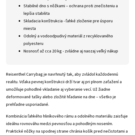
Stabilné dno s nôžkami – ochrana proti znečisteniu a
lepšia stabilita
Skladacia konštrukcia - ľahké zloženie pre úsporu
miesta
Odolný a vodoodpudivý materiál z recyklovaného
polyesteru
Nosnosť až cca 20 kg - zvládne aj naozaj veľký nákup
Reisenthel Carrybag je navrhnutý tak, aby zvládol každodennú
realitu. Vďaka pevnej konštrukcii drží tvar aj pri plnom zaťažení a
umožňuje pohodlné vkladanie aj vyberanie vecí. Už žiadne
deformované tašky alebo zložité hľadanie na dne – všetko je
prehľadne usporiadané.
Kombinácia ľahkého hliníkového rámu a odolného materiálu zaisťuje
ideálnu rovnováhu medzi pevnosťou a pohodlným nosením.
Praktické nôžky na spodnej strane chránia košík pred nečistotami a