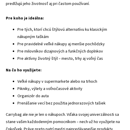
predlžujú jeho životnosť aj pri častom používaní.
Pre koho je ideálna:
Pre tých, ktorí chcú štýlovú alternatívu ku klasickým
nákupným taškám
Pre pravidelné veľké nákupy aj menšie pochôdzky
Pre milovníkov dizajnových a funkčných doplnkov
Pre aktívny životný štýl – mesto, trhy aj voľný čas
Na čo ho využijete:
Veľké nákupy v supermarkete alebo na trhoch
Pikniky, výlety a voľnočasové aktivity
Organizér do auta
Prenášanie vecí bez použitia jednorazových tašiek
Carrybag ale nie je len o nákupoch. Vďaka svojej univerzálnosti sa
stane vašim každodenným pomocníkom – nech už ho využijete na
čokoľvek. Práve preto patrí medzi najpredávanejšie produkty