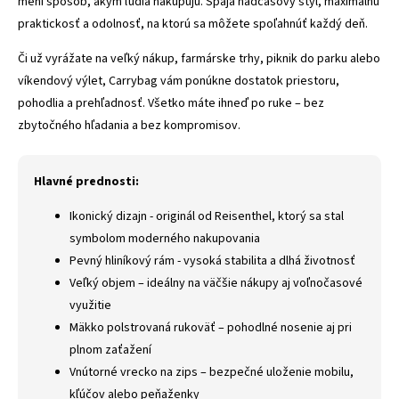
mení spôsob, akým ľudia nakupujú. Spája nadčasový štýl, maximálnu
praktickosť a odolnosť, na ktorú sa môžete spoľahnúť každý deň.
Či už vyrážate na veľký nákup, farmárske trhy, piknik do parku alebo
víkendový výlet, Carrybag vám ponúkne dostatok priestoru,
pohodlia a prehľadnosť. Všetko máte ihneď po ruke – bez
zbytočného hľadania a bez kompromisov.
Hlavné prednosti:
Ikonický dizajn - originál od Reisenthel, ktorý sa stal
symbolom moderného nakupovania
Pevný hliníkový rám - vysoká stabilita a dlhá životnosť
Veľký objem – ideálny na väčšie nákupy aj voľnočasové
využitie
Mäkko polstrovaná rukoväť – pohodlné nosenie aj pri
plnom zaťažení
Vnútorné vrecko na zips – bezpečné uloženie mobilu,
kľúčov alebo peňaženky