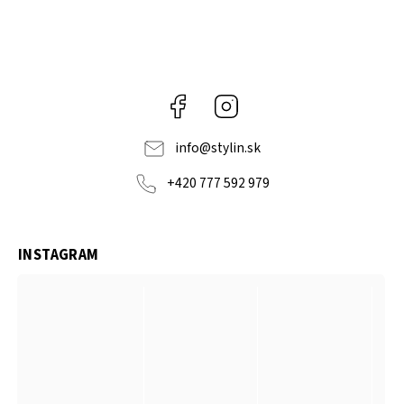
Facebook
Instagram
info
@
stylin.sk
+420 777 592 979
INSTAGRAM