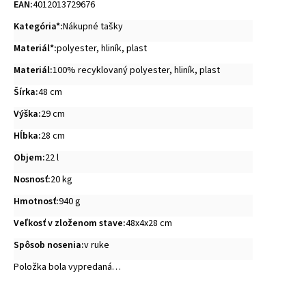
EAN
:
4012013729676
Kategória*
:
Nákupné tašky
Materiál*
:
polyester
,
hliník
,
plast
Materiál
:
100% recyklovaný polyester, hliník, plast
Šírka
:
48 cm
Výška
:
29 cm
Hĺbka
:
28 cm
Objem
:
22 l
Nosnosť
:
20 kg
Hmotnosť
:
940 g
Veľkosť v zloženom stave
:
48x4x28 cm
Spôsob nosenia
:
v ruke
Položka bola vypredaná…