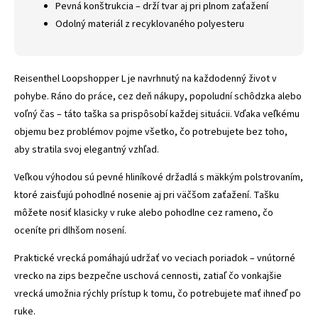
Pevná konštrukcia – drží tvar aj pri plnom zaťažení
Odolný materiál z recyklovaného polyesteru
Reisenthel Loopshopper L je navrhnutý na každodenný život v
pohybe. Ráno do práce, cez deň nákupy, popoludní schôdzka alebo
voľný čas – táto taška sa prispôsobí každej situácii. Vďaka veľkému
objemu bez problémov pojme všetko, čo potrebujete bez toho,
aby stratila svoj elegantný vzhľad.
Veľkou výhodou sú pevné hliníkové držadlá s mäkkým polstrovaním,
ktoré zaisťujú pohodlné nosenie aj pri väčšom zaťažení. Tašku
môžete nosiť klasicky v ruke alebo pohodlne cez rameno, čo
oceníte pri dlhšom nosení.
Praktické vrecká pomáhajú udržať vo veciach poriadok – vnútorné
vrecko na zips bezpečne uschová cennosti, zatiaľ čo vonkajšie
vrecká umožnia rýchly prístup k tomu, čo potrebujete mať ihneď po
ruke.