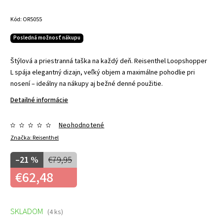
Kód:
OR5055
Posledná možnosť nákupu
Štýlová a priestranná taška na každý deň. Reisenthel Loopshopper
L spája elegantný dizajn, veľký objem a maximálne pohodlie pri
nosení – ideálny na nákupy aj bežné denné použitie.
Detailné informácie
Neohodnotené
Značka:
Reisenthel
–21 %
€79,95
€62,48
SKLADOM
(4 ks)