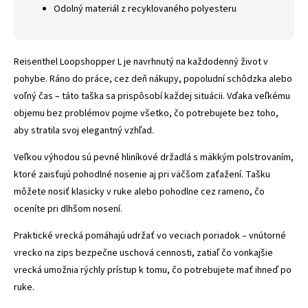
Odolný materiál z recyklovaného polyesteru
Reisenthel Loopshopper L je navrhnutý na každodenný život v
pohybe. Ráno do práce, cez deň nákupy, popoludní schôdzka alebo
voľný čas – táto taška sa prispôsobí každej situácii. Vďaka veľkému
objemu bez problémov pojme všetko, čo potrebujete bez toho,
aby stratila svoj elegantný vzhľad.
Veľkou výhodou sú pevné hliníkové držadlá s mäkkým polstrovaním,
ktoré zaisťujú pohodlné nosenie aj pri väčšom zaťažení. Tašku
môžete nosiť klasicky v ruke alebo pohodlne cez rameno, čo
oceníte pri dlhšom nosení.
Praktické vrecká pomáhajú udržať vo veciach poriadok – vnútorné
vrecko na zips bezpečne uschová cennosti, zatiaľ čo vonkajšie
vrecká umožnia rýchly prístup k tomu, čo potrebujete mať ihneď po
ruke.