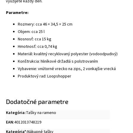
využijete každý deň.
Parametre:
Rozmery: cca 46 × 34,5 × 25 cm
Objem: cca 25 l
Nosnosť: cca 15 kg
Hmotnosť: cca 0,74 kg
Materiál: kvalitný recyklovaný polyester (vodoodpudivý)
Konštrukcia: hliníkové držadlá s polstrovaním
Vybavenie: vnútorné vrecko na zips, 2 vonkajšie vrecká
Produktový rad: Loopshopper
Dodatočné parametre
Kategória
:
Tašky na rameno
EAN
:
4012013748219
Kategória*
:
Nákupné tašky