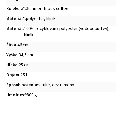
Kolekcia*
:
Summerstripes coffee
Materiál*
:
polyester
,
hliník
Materiál
:
100% recyklovaný polyester (vodoodpudivý),
hliník
Šírka
:
46 cm
Výška
:
34,5 cm
Hĺbka
:
25 cm
Objem
:
25 l
Spôsob nosenia
:
v ruke, cez rameno
Hmotnosť
:
800 g