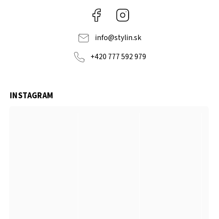
Facebook
Instagram
info
@
stylin.sk
+420 777 592 979
INSTAGRAM