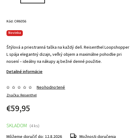
Kód:
OR6056
Novinka
Štýlová a priestranná taška na každý deň. Reisenthel Loopshopper
L spája elegantný dizajn, veľký objem a maximálne pohodlie pri
nosení – ideálny na nákupy aj bežné denné použitie.
Detailné informácie
Neohodnotené
Značka:
Reisenthel
€59,95
SKLADOM
(4 ks)
Môžeme doručiť do:
12.8.2026
Možnosti doručenia