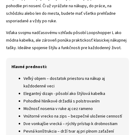
pohodlie pri nosení. Či už vyrážate na nákupy, do práce, na
schôdzku alebo len do mesta, budete mať všetko prehľadne
usporiadané a vždy po ruke.
Vďaka svojmu nadčasovému vzhľadu pôsobí Loopshopper L ako
módna kabelka, ale zároveň ponúka praktickosť klasickej nákupnej
tašky. Ideálne spojenie štýlu a funkčnosti pre každodenný život.
Hlavné prednosti:
Veľký objem – dostatok priestoru na nákup aj
každodenné veci
Elegantný dizajn - pôsobí ako štýlová kabelka
Pohodlné hliníkové držadlá s polstrovaním
Možnosť nosenia v ruke aj cez rameno
Vnútorné vrecko na zips – bezpečné uloženie cenností
Dve vonkajšie vrecká – rýchly prístup k drobnostiam
Pevná konštrukcia – drží tvar aj pri plnom zaťažení