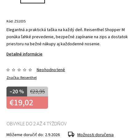
Kód:
ZS1035
Elegantná a praktická taška na každý deň. Reisenthel Shopper M
ponúka ľahké prevedenie, bezpečné zapínanie na zips a dostatok
priestoru na bežné nákupy aj každodenné nosenie.
Detailné informácie
Neohodnotené
Značka:
Reisenthel
–20 %
€23,95
€19,02
OBVYKLE DO 2 AŽ 4 TÝŽDŇOV
Môžeme doručiť do:
2.9.2026
Možnosti doručenia