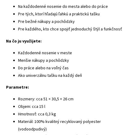
Na každodenné nosenie do mesta alebo do práce
Pre tých, ktorí hľadajú ľahkú a praktickú tašku
Pre bežné nákupy a pochôdzky
Pre každého, kto chce spojiť jednoduchý štýl a funkčnosť
Na čo ju využijete:
Každodenné nosenie v meste
Menšie nákupy a pochôdzky
Do práce alebo na voľný čas
Ako univerzálnu tašku na každý deň
Parametre:
Rozmery: cca 51 × 30,5 × 26 cm
Objem: cca 15 l
Hmotnosť: cca 0,3 kg
Materiál: 100% kvalitný recyklovaný polyester
(vodoodpudivý)