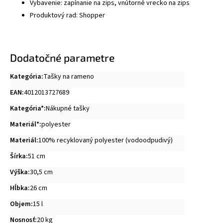
Vybavenie: zapínanie na zips, vnútorné vrecko na zips
Produktový rad: Shopper
Dodatočné parametre
Kategória
:
Tašky na rameno
EAN
:
4012013727689
Kategória*
:
Nákupné tašky
Materiál*
:
polyester
Materiál
:
100% recyklovaný polyester (vodoodpudivý)
Šírka
:
51 cm
Výška
:
30,5 cm
Hĺbka
:
26 cm
Objem
:
15 l
Nosnosť
:
20 kg