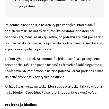
Odolný a vodoodpudivý materiál z recyklovaného
polyesteru
Reisenthel Shopper M je navrhnutý pre všetkých, ktorí hľadajú
spoľahlivú tašku na každý deň. Ponúka dostatok priestoru pre
osobné veci, menší nákup aj všetko, čo potrebujete mať počas dňa
po ruke. Vďaka zapínaniu na zips zostane obsah bezpečne uložený
aj pri bežnom pohybe po meste.
Veľkou výhodou je nízka hmotnosť a jednoduché, ale premyslené
prevedenie. Taška sa pohodlne nosí a zároveň pôsobí elegantne a
nadčasovo. Vnútorné vrecko na zips pomáha udržať poriadok a mať
dôležité drobnosti vždy rýchlo dostupné.
Ak hľadáte univerzálnu tašku, ktorá bude praktická, ľahká a vhodná
na každodenné použitie, Reisenthel Shopper M je skvelá voľba.
Pre koho je ideálna: