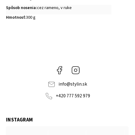
Spôsob nosenia
:
cez rameno, v ruke
Hmotnosť
:
300 g
Facebook
Instagram
info
@
stylin.sk
+420 777 592 979
INSTAGRAM