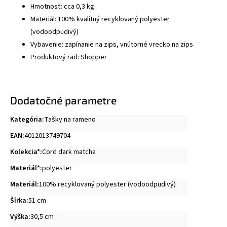
Hmotnosť: cca 0,3 kg
Materiál: 100% kvalitný recyklovaný polyester
(vodoodpudivý)
Vybavenie: zapínanie na zips, vnútorné vrecko na zips
Produktový rad: Shopper
Dodatočné parametre
Kategória
:
Tašky na rameno
EAN
:
4012013749704
Kolekcia*
:
Cord dark matcha
Materiál*
:
polyester
Materiál
:
100% recyklovaný polyester (vodoodpudivý)
Šírka
:
51 cm
Výška
:
30,5 cm