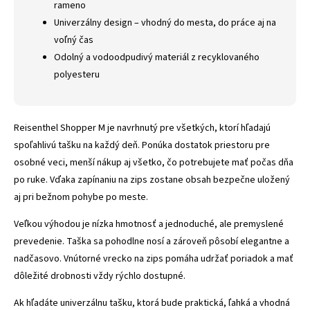
rameno
Univerzálny design – vhodný do mesta, do práce aj na
voľný čas
Odolný a vodoodpudivý materiál z recyklovaného
polyesteru
Reisenthel Shopper M je navrhnutý pre všetkých, ktorí hľadajú
spoľahlivú tašku na každý deň. Ponúka dostatok priestoru pre
osobné veci, menší nákup aj všetko, čo potrebujete mať počas dňa
po ruke. Vďaka zapínaniu na zips zostane obsah bezpečne uložený
aj pri bežnom pohybe po meste.
Veľkou výhodou je nízka hmotnosť a jednoduché, ale premyslené
prevedenie. Taška sa pohodlne nosí a zároveň pôsobí elegantne a
nadčasovo. Vnútorné vrecko na zips pomáha udržať poriadok a mať
dôležité drobnosti vždy rýchlo dostupné.
Ak hľadáte univerzálnu tašku, ktorá bude praktická, ľahká a vhodná