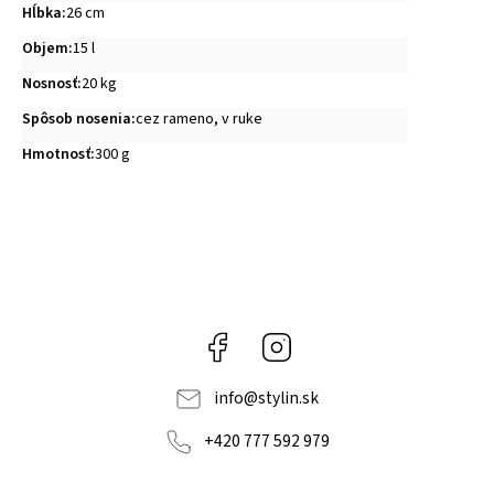
Hĺbka
:
26 cm
Objem
:
15 l
Nosnosť
:
20 kg
Spôsob nosenia
:
cez rameno, v ruke
Hmotnosť
:
300 g
Facebook
Instagram
info
@
stylin.sk
+420 777 592 979