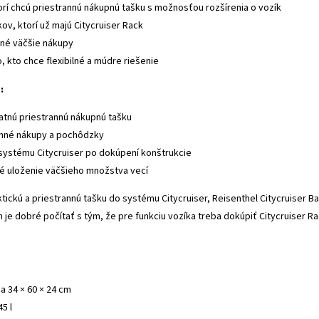
orí chcú priestrannú nákupnú tašku s možnosťou rozšírenia o vozík
ov, ktorí už majú Citycruiser Rack
lné väčšie nákupy
 kto chce flexibilné a múdre riešenie
:
tnú priestrannú nákupnú tašku
nné nákupy a pochôdzky
systému Citycruiser po dokúpení konštrukcie
é uloženie väčšieho množstva vecí
ktickú a priestrannú tašku do systému Citycruiser, Reisenthel Citycruiser B
n je dobré počítať s tým, že pre funkciu vozíka treba dokúpiť Citycruiser R
a 34 × 60 × 24 cm
5 l