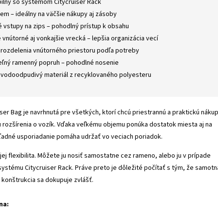
ilný so systémom Citycruiser Rack
jem – ideálny na väčšie nákupy aj zásoby
é vstupy na zips – pohodlný prístup k obsahu
 vnútorné aj vonkajšie vrecká – lepšia organizácia vecí
rozdelenia vnútorného priestoru podľa potreby
ľný ramenný popruh – pohodlné nosenie
 vodoodpudivý materiál z recyklovaného polyesteru
iser Bag je navrhnutá pre všetkých, ktorí chcú priestrannú a praktickú náku
 rozšírenia o vozík. Vďaka veľkému objemu ponúka dostatok miesta aj na
hľadné usporiadanie pomáha udržať vo veciach poriadok.
ej flexibilita. Môžete ju nosiť samostatne cez rameno, alebo ju v prípade
 systému Citycruiser Rack. Práve preto je dôležité počítať s tým, že samotn
a konštrukcia sa dokupuje zvlášť.
na: