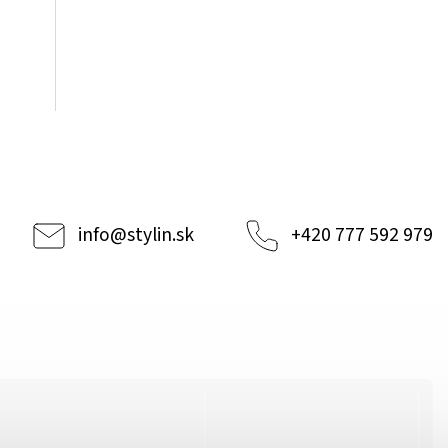
info
@
stylin.sk
+420 777 592 979