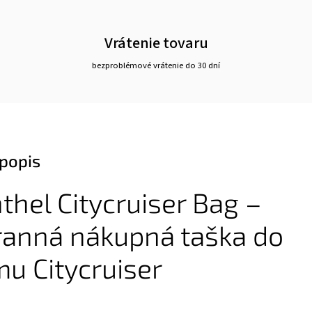
Vrátenie tovaru
bezproblémové vrátenie do 30 dní
popis
thel Citycruiser Bag –
ranná nákupná taška do
u Citycruiser