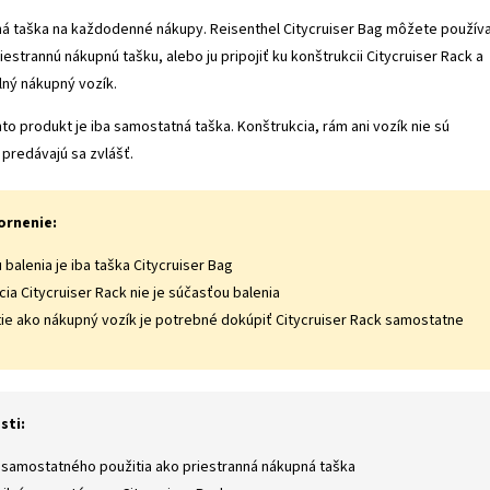
ilná taška na každodenné nákupy. Reisenthel Citycruiser Bag môžete použív
estrannú nákupnú tašku, alebo ju pripojiť ku konštrukcii Citycruiser Rack a
lný nákupný vozík.
to produkt je iba samostatná taška. Konštrukcia, rám ani vozík nie sú
 predávajú sa zvlášť.
ornenie:
balenia je iba taška Citycruiser Bag
ia Citycruiser Rack nie je súčasťou balenia
tie ako nákupný vozík je potrebné dokúpiť Citycruiser Rack samostatne
sti:
samostatného použitia ako priestranná nákupná taška