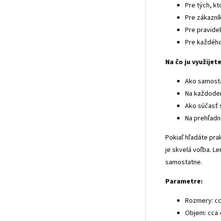
Pre tých, kt
Pre zákazník
Pre pravide
Pre každého,
Na čo ju využijete
Ako samosta
Na každode
Ako súčasť 
Na prehľadn
Pokiaľ hľadáte pra
je skvelá voľba. Le
samostatne.
Parametre:
Rozmery: cc
Objem: cca 4