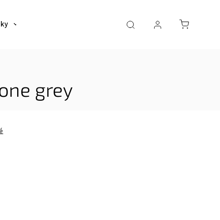
šky
Tašky
Dáždniky a poncha
Pre deti
bone grey
é