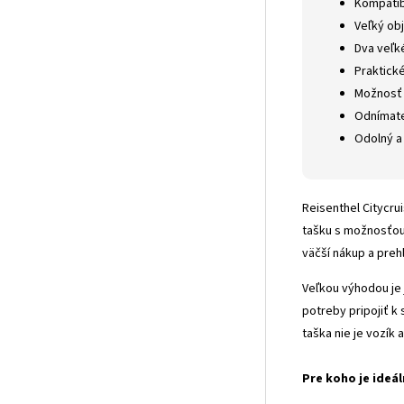
Kompatib
Veľký ob
Dva veľk
Praktické
Možnosť 
Odnímate
Odolný a
Reisenthel Citycru
tašku s možnosťou
väčší nákup a pre
Veľkou výhodou je j
potreby pripojiť k
taška nie je vozík 
Pre koho je ideál