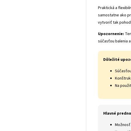
Praktická a flexib
samostatne ako pri
vytvoriť tak pohod
Upozornenie:
Ten
súčasťou balenia a
Dôležité upoz
Súčasťou 
Konštrukc
Na použi
Hlavné predno
Možnosť 