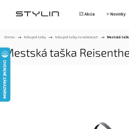
💥 Akcia
⭐ Novinky
Domov
/
Nákupné tašky
/
Nákupné tašky na kolieskach
/
Mestská taška
Mestská taška Reisenthe