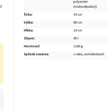
polyester
ať
(vodoodpudivý)
Šírka
:
34 cm
Výška
:
60 cm
Hĺbka
:
24 cm
Objem
:
45 l
Hmotnosť
:
1200 g
Spôsob nosenia
:
v ruke, na kolieskach