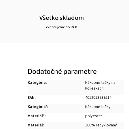
Všetko skladom
expedujeme do 24 h
Dodatočné parametre
Kategória
:
Nákupné tašky na
kolieskach
EAN
:
4012013739514
Kategória*
:
Nákupné tašky
Materiál*
:
polyester
Materiál
:
100% recyklovaný