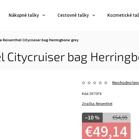
Nákupné tašky
Cestovné tašky
Kozmetické ta
 Reisenthel Citycruiser bag Herringbone grey
l Citycruiser bag Herring
Neohodnoten
Kód:
DF7074
Značka:
Reisenthel
–10 %
€54,95
€49,14