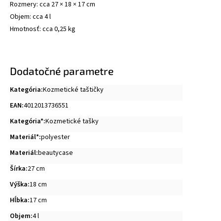
Rozmery: cca 27 × 18 × 17 cm
Objem: cca 4 l
Hmotnosť: cca 0,25 kg
Dodatočné parametre
Kategória
:
Kozmetické taštičky
EAN
:
4012013736551
Kategória*
:
Kozmetické tašky
Materiál*
:
polyester
Materiál
:
beautycase
Šírka
:
27 cm
Výška
:
18 cm
Hĺbka
:
17 cm
Objem
:
4 l