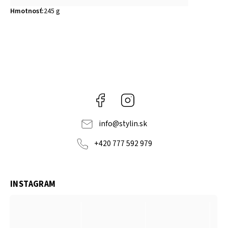
Hmotnosť
:
245 g
Facebook
Instagram
info
@
stylin.sk
+420 777 592 979
INSTAGRAM