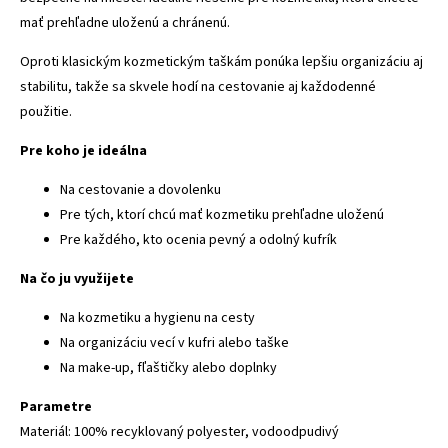
mať prehľadne uloženú a chránenú.
Oproti klasickým kozmetickým taškám ponúka lepšiu organizáciu aj
stabilitu, takže sa skvele hodí na cestovanie aj každodenné
použitie.
Pre koho je ideálna
Na cestovanie a dovolenku
Pre tých, ktorí chcú mať kozmetiku prehľadne uloženú
Pre každého, kto ocenia pevný a odolný kufrík
Na čo ju využijete
Na kozmetiku a hygienu na cesty
Na organizáciu vecí v kufri alebo taške
Na make-up, fľaštičky alebo doplnky
Parametre
Materiál: 100% recyklovaný polyester, vodoodpudivý