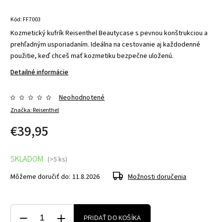
Kód:
FF7003
Kozmetický kufrík Reisenthel Beautycase s pevnou konštrukciou a
prehľadným usporiadaním. Ideálna na cestovanie aj každodenné
použitie, keď chceš mať kozmetiku bezpečne uloženú.
Detailné informácie
Neohodnotené
Značka:
Reisenthel
€39,95
SKLADOM
(>5 ks)
Môžeme doručiť do:
11.8.2026
Možnosti doručenia
PRIDAŤ DO KOŠÍKA