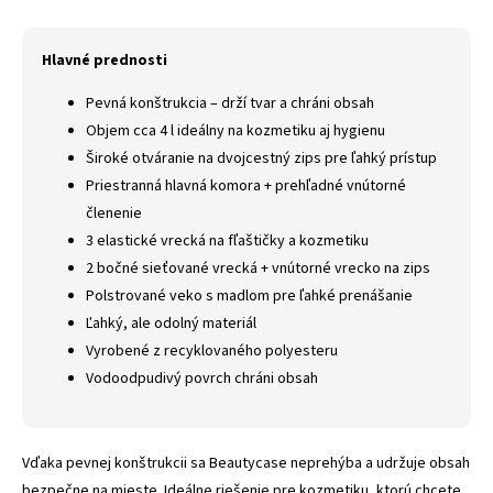
Hlavné prednosti
Pevná konštrukcia – drží tvar a chráni obsah
Objem cca 4 l ideálny na kozmetiku aj hygienu
Široké otváranie na dvojcestný zips pre ľahký prístup
Priestranná hlavná komora + prehľadné vnútorné
členenie
3 elastické vrecká na fľaštičky a kozmetiku
2 bočné sieťované vrecká + vnútorné vrecko na zips
Polstrované veko s madlom pre ľahké prenášanie
Ľahký, ale odolný materiál
Vyrobené z recyklovaného polyesteru
Vodoodpudivý povrch chráni obsah
Vďaka pevnej konštrukcii sa Beautycase neprehýba a udržuje obsah
bezpečne na mieste. Ideálne riešenie pre kozmetiku, ktorú chcete