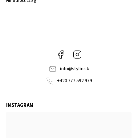
Hmotnosť
:
215 g
Facebook
Instagram
info
@
stylin.sk
+420 777 592 979
INSTAGRAM