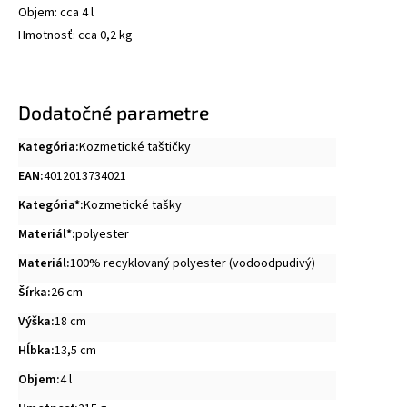
Objem: cca 4 l
Hmotnosť: cca 0,2 kg
Dodatočné parametre
Kategória
:
Kozmetické taštičky
EAN
:
4012013734021
Kategória*
:
Kozmetické tašky
Materiál*
:
polyester
Materiál
:
100% recyklovaný polyester (vodoodpudivý)
Šírka
:
26 cm
Výška
:
18 cm
Hĺbka
:
13,5 cm
Objem
:
4 l