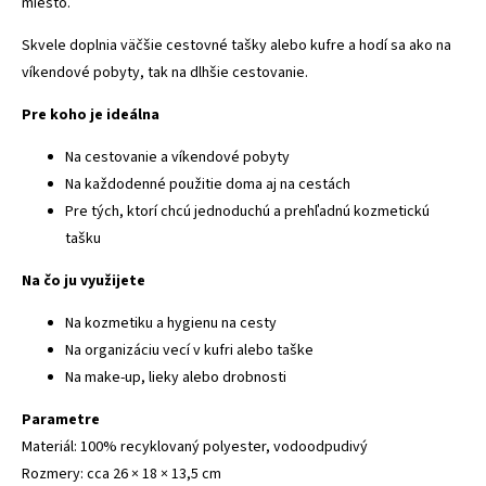
miesto.
Skvele doplnia väčšie cestovné tašky alebo kufre a hodí sa ako na
víkendové pobyty, tak na dlhšie cestovanie.
Pre koho je ideálna
Na cestovanie a víkendové pobyty
Na každodenné použitie doma aj na cestách
Pre tých, ktorí chcú jednoduchú a prehľadnú kozmetickú
tašku
Na čo ju využijete
Na kozmetiku a hygienu na cesty
Na organizáciu vecí v kufri alebo taške
Na make-up, lieky alebo drobnosti
Parametre
Materiál: 100% recyklovaný polyester, vodoodpudivý
Rozmery: cca 26 × 18 × 13,5 cm