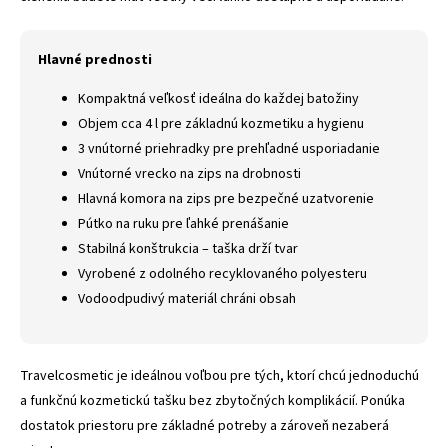
Hlavné prednosti
Kompaktná veľkosť ideálna do každej batožiny
Objem cca 4 l pre základnú kozmetiku a hygienu
3 vnútorné priehradky pre prehľadné usporiadanie
Vnútorné vrecko na zips na drobnosti
Hlavná komora na zips pre bezpečné uzatvorenie
Pútko na ruku pre ľahké prenášanie
Stabilná konštrukcia – taška drží tvar
Vyrobené z odolného recyklovaného polyesteru
Vodoodpudivý materiál chráni obsah
Travelcosmetic je ideálnou voľbou pre tých, ktorí chcú jednoduchú
a funkčnú kozmetickú tašku bez zbytočných komplikácií. Ponúka
dostatok priestoru pre základné potreby a zároveň nezaberá