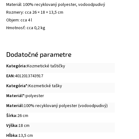
Materiál: 100% recyklovaný polyester, vodoodpudivý
Rozmery: cca 26 × 18 × 13,5 cm
Objem: cca 4 l
Hmotnosť: cca 0,2 kg
Dodatočné parametre
Kategória
:
Kozmetické taštičky
EAN
:
4012013743917
Kategória*
:
Kozmetické tašky
Materiál*
:
polyester
Materiál
:
100% recyklovaný polyester (vodoodpudivý)
Šírka
:
26 cm
Výška
:
18 cm
Hĺbka
:
13,5 cm