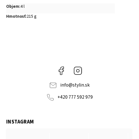
Objem
:
4 l
Hmotnosť
:
215 g
Facebook
Instagram
info
@
stylin.sk
+420 777 592 979
INSTAGRAM