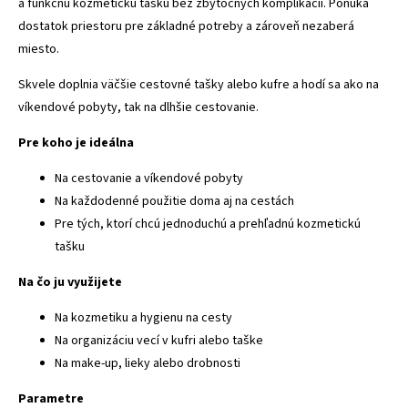
a funkčnú kozmetickú tašku bez zbytočných komplikácií. Ponúka
dostatok priestoru pre základné potreby a zároveň nezaberá
miesto.
Skvele doplnia väčšie cestovné tašky alebo kufre a hodí sa ako na
víkendové pobyty, tak na dlhšie cestovanie.
Pre koho je ideálna
Na cestovanie a víkendové pobyty
Na každodenné použitie doma aj na cestách
Pre tých, ktorí chcú jednoduchú a prehľadnú kozmetickú
tašku
Na čo ju využijete
Na kozmetiku a hygienu na cesty
Na organizáciu vecí v kufri alebo taške
Na make-up, lieky alebo drobnosti
Parametre