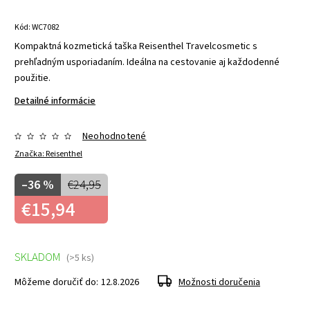
Kód:
WC7082
Kompaktná kozmetická taška Reisenthel Travelcosmetic s
prehľadným usporiadaním. Ideálna na cestovanie aj každodenné
použitie.
Detailné informácie
Neohodnotené
Značka:
Reisenthel
–36 %
€24,95
€15,94
SKLADOM
(>5 ks)
Môžeme doručiť do:
12.8.2026
Možnosti doručenia