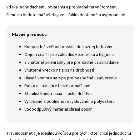
Vďaka jednoduchému otváraniu a prehľadnému vnútornému
členeniu budete mať všetky veci ľahko dostupné a usporiadané.
Hlavné prednosti
Kompaktná veľkosť ideálna do každej batožiny
Objem cca 4 l pre základnú kozmetiku a hygienu
3 vnútorné priehradky pre prehľadné usporiadanie
Vnútorné vrecko na zips na drobnosti
Hlavná komora na zips pre bezpečné uzatvorenie
Pútko na ruku pre ľahké prenášanie
Stabilná konštrukcia – taška drží tvar
Vyrobené z odolného recyklovaného polyesteru
Vodoodpudivý materiál chráni obsah
Travelcosmetic je ideálnou voľbou pre tých, ktorí chcú jednoduchú