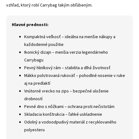
vzhľad, ktorý robí Carrybag takým obľúbeným.
Hlavné prednosti:
Kompaktná veľkosť – ideálna na menšie nákupy a
každodenné použitie
Ikonický dizajn – menšia verzia legendárneho
Carrybagu
Pevný hliníkový rám – stabilita a dlhá životnosť
Mäkko polstrovaná rukoväť – pohodlné nosenie v ruke
aj na predlaktí
Vnútorné vrecko na zips – bezpečné uloženie
drobností
Pevné dno s nôžkami – ochrana proti nečistotám
Skladacia konštrukcia – ľahké uskladnenie
Odolný a vodoodpudivý materiál z recyklovaného
polyesteru