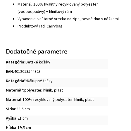
Materiál: 100% kvalitný recyklovaný polyester
(vodoodpudivý) + hliníkový rám
Vybavenie: vnútorné vrecko na zips, pevné dno s nôžkami
Produktový rad: Carrybag
Dodatočné parametre
Kategória
:
Detské košíky
EAN
:
4012013544323
Kategória*
:
Nákupné tašky
Materiál*
:
polyester
,
hliník
,
plast
Materiál
:
100% recyklovaný polyester. hliník, plast
Šírka
:
33,5 cm
Výška
:
21 cm
Hĺbka
:
19,5 cm