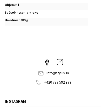
Objem
:
5 l
Spôsob nosenia
:
v ruke
Hmotnosť
:
480 g
Facebook
Instagram
info
@
stylin.sk
+420 777 592 979
INSTAGRAM