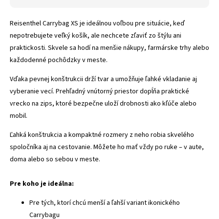
Reisenthel Carrybag XS je ideálnou voľbou pre situácie, keď
nepotrebujete veľký košík, ale nechcete zľaviť zo štýlu ani
praktickosti. Skvele sa hodí na menšie nákupy, farmárske trhy alebo
každodenné pochôdzky v meste.
Vďaka pevnej konštrukcii drží tvar a umožňuje ľahké vkladanie aj
vyberanie vecí. Prehľadný vnútorný priestor dopĺňa praktické
vrecko na zips, ktoré bezpečne uloží drobnosti ako kľúče alebo
mobil.
Ľahká konštrukcia a kompaktné rozmery z neho robia skvelého
spoločníka aj na cestovanie. Môžete ho mať vždy po ruke – v aute,
doma alebo so sebou v meste.
Pre koho je ideálna:
Pre tých, ktorí chcú menší a ľahší variant ikonického
Carrybagu