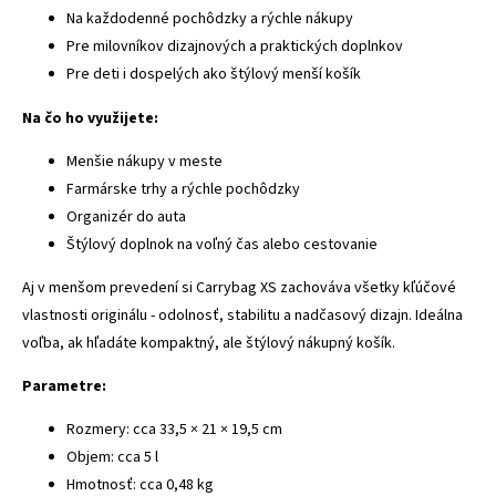
Na každodenné pochôdzky a rýchle nákupy
Pre milovníkov dizajnových a praktických doplnkov
Pre deti i dospelých ako štýlový menší košík
Na čo ho využijete:
Menšie nákupy v meste
Farmárske trhy a rýchle pochôdzky
Organizér do auta
Štýlový doplnok na voľný čas alebo cestovanie
Aj v menšom prevedení si Carrybag XS zachováva všetky kľúčové
vlastnosti originálu - odolnosť, stabilitu a nadčasový dizajn. Ideálna
voľba, ak hľadáte kompaktný, ale štýlový nákupný košík.
Parametre:
Rozmery: cca 33,5 × 21 × 19,5 cm
Objem: cca 5 l
Hmotnosť: cca 0,48 kg