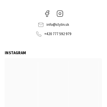
Facebook
Instagram
info
@
stylin.sk
+420 777 592 979
INSTAGRAM