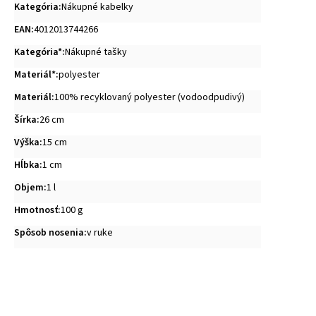
Kategória
:
Nákupné kabelky
EAN
:
4012013744266
Kategória*
:
Nákupné tašky
Materiál*
:
polyester
Materiál
:
100% recyklovaný polyester (vodoodpudivý)
Šírka
:
26 cm
Výška
:
15 cm
Hĺbka
:
1 cm
Objem
:
1 l
Hmotnosť
:
100 g
Spôsob nosenia
:
v ruke