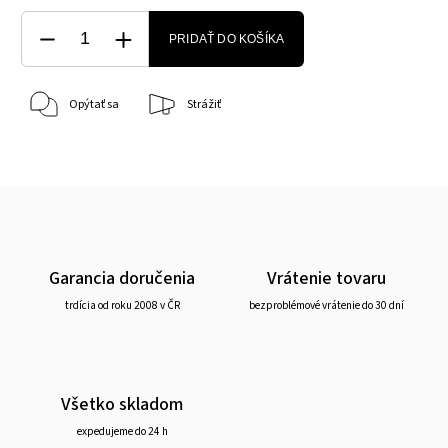
PRIDAŤ DO KOŠÍKA
Opýtať sa
Strážiť
Garancia doručenia
Vrátenie tovaru
trdícia od roku 2008 v ČR
bezproblémové vrátenie do 30 dní
Všetko skladom
expedujeme do 24 h