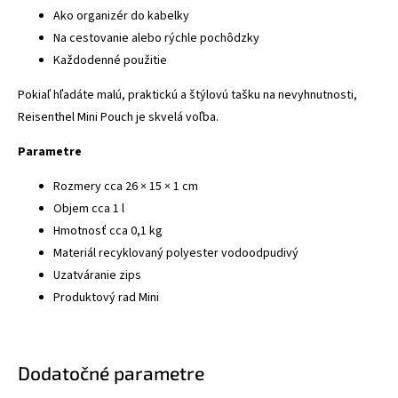
Ako organizér do kabelky
Na cestovanie alebo rýchle pochôdzky
Každodenné použitie
Pokiaľ hľadáte malú, praktickú a štýlovú tašku na nevyhnutnosti,
Reisenthel Mini Pouch je skvelá voľba.
Parametre
Rozmery cca 26 × 15 × 1 cm
Objem cca 1 l
Hmotnosť cca 0,1 kg
Materiál recyklovaný polyester vodoodpudivý
Uzatváranie zips
Produktový rad Mini
Dodatočné parametre