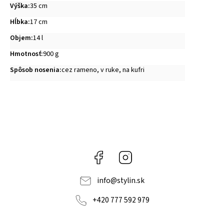
Výška
:
35 cm
Hĺbka
:
17 cm
Objem
:
14 l
Hmotnosť
:
900 g
Spôsob nosenia
:
cez rameno, v ruke, na kufri
Facebook
Instagram
info
@
stylin.sk
+420 777 592 979