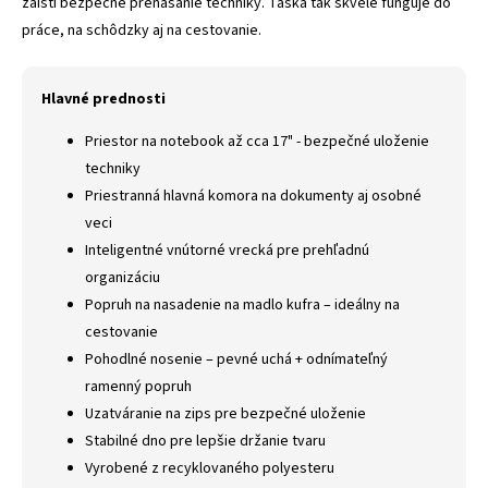
zaistí bezpečné prenášanie techniky. Taška tak skvele funguje do
práce, na schôdzky aj na cestovanie.
Hlavné prednosti
Priestor na notebook až cca 17" - bezpečné uloženie
techniky
Priestranná hlavná komora na dokumenty aj osobné
veci
Inteligentné vnútorné vrecká pre prehľadnú
organizáciu
Popruh na nasadenie na madlo kufra – ideálny na
cestovanie
Pohodlné nosenie – pevné uchá + odnímateľný
ramenný popruh
Uzatváranie na zips pre bezpečné uloženie
Stabilné dno pre lepšie držanie tvaru
Vyrobené z recyklovaného polyesteru