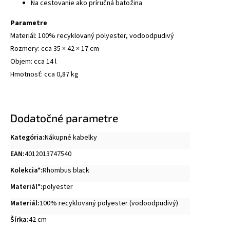
Na cestovanie ako príručná batožina
Parametre
Materiál: 100% recyklovaný polyester, vodoodpudivý
Rozmery: cca 35 × 42 × 17 cm
Objem: cca 14 l
Hmotnosť: cca 0,87 kg
Dodatočné parametre
Kategória
:
Nákupné kabelky
EAN
:
4012013747540
Kolekcia*
:
Rhombus black
Materiál*
:
polyester
Materiál
:
100% recyklovaný polyester (vodoodpudivý)
Šírka
:
42 cm