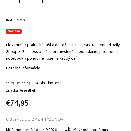
Kód:
GP7059
Novinka
Elegantná a praktická taška do práce aj na cesty. Reisenthel Daily
Shopper Business ponúka premyslené usporiadanie, priestor na
notebook a pohodlné nosenie každý deň.
Detailné informácie
Neohodnotené
Značka:
Reisenthel
€74,95
OBVYKLE DO 2 AŽ 4 TÝŽDŇOV
Môžeme doručiť do:
4.9.2026
Možnosti doručenia