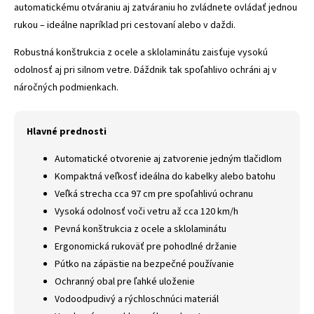
automatickému otváraniu aj zatváraniu ho zvládnete ovládať jednou
rukou – ideálne napríklad pri cestovaní alebo v daždi.
Robustná konštrukcia z ocele a sklolaminátu zaisťuje vysokú
odolnosť aj pri silnom vetre. Dáždnik tak spoľahlivo ochráni aj v
náročných podmienkach.
Hlavné prednosti
Automatické otvorenie aj zatvorenie jedným tlačidlom
Kompaktná veľkosť ideálna do kabelky alebo batohu
Veľká strecha cca 97 cm pre spoľahlivú ochranu
Vysoká odolnosť voči vetru až cca 120 km/h
Pevná konštrukcia z ocele a sklolaminátu
Ergonomická rukoväť pre pohodlné držanie
Pútko na zápästie na bezpečné používanie
Ochranný obal pre ľahké uloženie
Vodoodpudivý a rýchloschnúci materiál