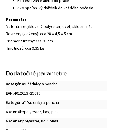
Na cestovanie alebo do práce
Ako spoľahlivý dáždnik do každého počasia
Parametre
Materiál: recyklovaný polyester, oceľ, sklolaminát
Rozmery (zložený): cca 28 × 4,5 × 5 cm
Priemer strechy: cca 97 cm
Hmotnosť: cca 0,35 kg
Dodatočné parametre
Kategória
:
Dáždniky a poncha
EAN
:
4012013729089
Kategória*
:
Dáždniky a poncha
Materiál*
:
polyester
,
kov
,
plast
Materiál
:
polyester, kov, plast