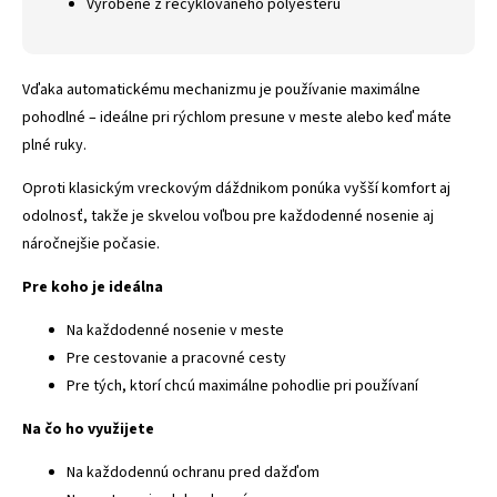
Vyrobené z recyklovaného polyesteru
Vďaka automatickému mechanizmu je používanie maximálne
pohodlné – ideálne pri rýchlom presune v meste alebo keď máte
plné ruky.
Oproti klasickým vreckovým dáždnikom ponúka vyšší komfort aj
odolnosť, takže je skvelou voľbou pre každodenné nosenie aj
náročnejšie počasie.
Pre koho je ideálna
Na každodenné nosenie v meste
Pre cestovanie a pracovné cesty
Pre tých, ktorí chcú maximálne pohodlie pri používaní
Na čo ho využijete
Na každodennú ochranu pred dažďom