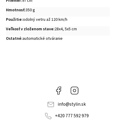
Priemer
:
97 cm
Hmotnosť
:
350 g
Použitie
:
odolný vetru až 120 km/h
Veľkosť v zloženom stave
:
28x4, 5x5 cm
Ostatné
:
automatické otváranie
Facebook
Instagram
info
@
stylin.sk
+420 777 592 979