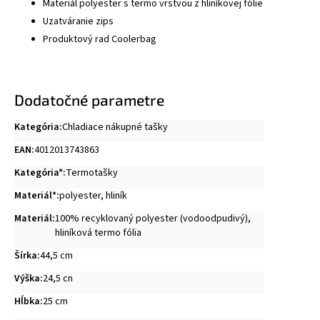
Materiál polyester s termo vrstvou z hliníkovej fólie
Uzatváranie zips
Produktový rad Coolerbag
Dodatočné parametre
Kategória
:
Chladiace nákupné tašky
EAN
:
4012013743863
Kategória*
:
Termotašky
Materiál*
:
polyester
,
hliník
Materiál
:
100% recyklovaný polyester (vodoodpudivý),
hliníková termo fólia
Šírka
:
44,5 cm
Výška
:
24,5 cn
Hĺbka
:
25 cm