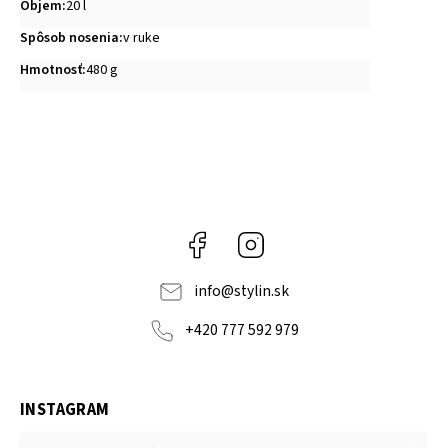
Objem
:
20 l
Spôsob nosenia
:
v ruke
Hmotnosť
:
480 g
Facebook
Instagram
info
@
stylin.sk
+420 777 592 979
INSTAGRAM