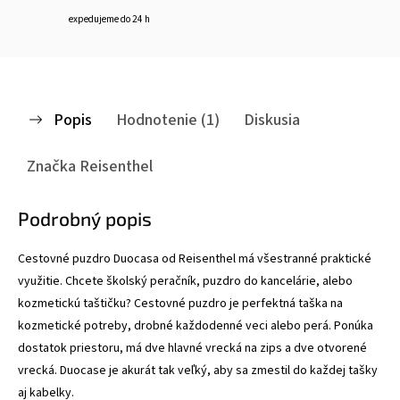
expedujeme do 24 h
Popis
Hodnotenie (1)
Diskusia
Značka
Reisenthel
Podrobný popis
Cestovné puzdro Duocasa od Reisenthel má všestranné praktické
využitie. Chcete školský peračník, puzdro do kancelárie, alebo
kozmetickú taštičku? Cestovné puzdro je perfektná taška na
kozmetické potreby, drobné každodenné veci alebo perá. Ponúka
dostatok priestoru, má dve hlavné vrecká na zips a dve otvorené
vrecká. Duocase je akurát tak veľký, aby sa zmestil do každej tašky
aj kabelky.