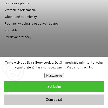
Doprava a platba
Vrátenie a reklamácia
Obchodné podmienky
Podmienky ochrany osobných údajov
Kontakty
Predávané značky
Bagin.cz
Tento web používa súbory cookie. Ďalším prechádzaním tohto webu
vyjadrujete súhlas s ich používaním. Viac informácií
tu
.
Nastavenie
Súhlasím
Copyright 2026
Stylin.sk
. Všetky práva vyhradené.
Upraviť nastavenie cookies
Odmietnuť
Grafický návrh vytvořil a nakódoval
Shoptak.cz