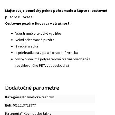
Majte svoje pomôcky pekne pohromade a kúpte si cestovné
puzdro Duocasa.
Cestovné puzdro Duocasa v stručnosti:
Všestranné praktické využitie
Veľmi priestranné puzdro
2 veľké vrecká
1 priehradka na zips a 2 otvorené vrecká
Vysoko kvalitná polyesterová tkanina vyrobená z
recyklovaného PET, vodoodpudivá
Dodatočné parametre
Kategória
:
Kozmetické taštičky
EAN
:
4012013721977
Kategória*
:
Kozmetické tašky