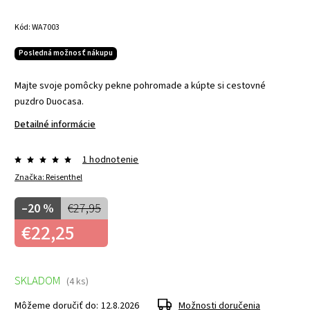
Kód:
WA7003
Posledná možnosť nákupu
Majte svoje pomôcky pekne pohromade a kúpte si cestovné
puzdro Duocasa.
Detailné informácie
1 hodnotenie
Značka:
Reisenthel
–20 %
€27,95
€22,25
SKLADOM
(4 ks)
Môžeme doručiť do:
12.8.2026
Možnosti doručenia