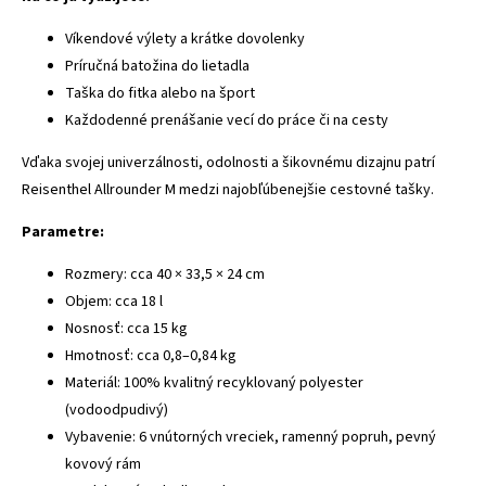
Víkendové výlety a krátke dovolenky
Príručná batožina do lietadla
Taška do fitka alebo na šport
Každodenné prenášanie vecí do práce či na cesty
Vďaka svojej univerzálnosti, odolnosti a šikovnému dizajnu patrí
Reisenthel Allrounder M medzi najobľúbenejšie cestovné tašky.
Parametre:
Rozmery: cca 40 × 33,5 × 24 cm
Objem: cca 18 l
Nosnosť: cca 15 kg
Hmotnosť: cca 0,8–0,84 kg
Materiál: 100% kvalitný recyklovaný polyester
(vodoodpudivý)
Vybavenie: 6 vnútorných vreciek, ramenný popruh, pevný
kovový rám