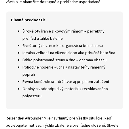
všetko je okamžite dostupné a prehľadne usporiadané.
Hlavné prednosti:
Široké otváranie s kovovým rámom – perfektný
prehľad a ľahké balenie
6 vnútorných vreciek – organizácia bez chaosu
Ideálna veľkosť na víkend alebo ako príručná batožina
Ľahko polstrované steny a dno – ochrana obsahu
Pohodlné nosenie - ucha + nastaviteľný ramenný
popruh
Pevná konštrukcia – drží tvar aj pri plnom zaťažení
Odolný a vodoodpudivý materiál z recyklovaného
polyesteru
Reisenthel Allrounder M je navrhnutý pre všetky situácie, keď
potrebujete mať veci rýchlo zbalené a prehľadne uložené. Skvele