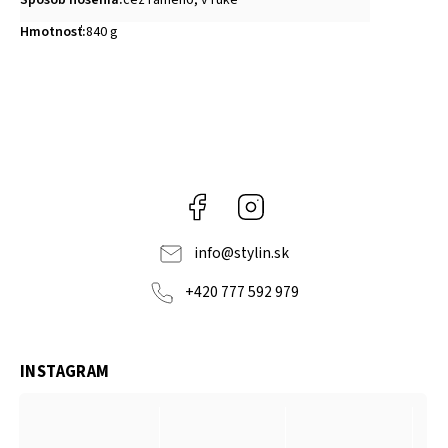
Spôsob nosenia
:
cez rameno, v ruke
Hmotnosť
:
840 g
Facebook
Instagram
info
@
stylin.sk
+420 777 592 979
INSTAGRAM