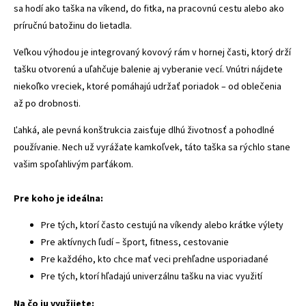
sa hodí ako taška na víkend, do fitka, na pracovnú cestu alebo ako
príručnú batožinu do lietadla.
Veľkou výhodou je integrovaný kovový rám v hornej časti, ktorý drží
tašku otvorenú a uľahčuje balenie aj vyberanie vecí. Vnútri nájdete
niekoľko vreciek, ktoré pomáhajú udržať poriadok – od oblečenia
až po drobnosti.
Ľahká, ale pevná konštrukcia zaisťuje dlhú životnosť a pohodlné
používanie. Nech už vyrážate kamkoľvek, táto taška sa rýchlo stane
vašim spoľahlivým parťákom.
Pre koho je ideálna:
Pre tých, ktorí často cestujú na víkendy alebo krátke výlety
Pre aktívnych ľudí – šport, fitness, cestovanie
Pre každého, kto chce mať veci prehľadne usporiadané
Pre tých, ktorí hľadajú univerzálnu tašku na viac využití
Na čo ju využijete: