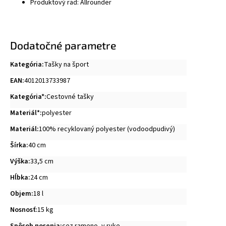
Produktový rad: Allrounder
Dodatočné parametre
Kategória
:
Tašky na šport
EAN
:
4012013733987
Kategória*
:
Cestovné tašky
Materiál*
:
polyester
Materiál
:
100% recyklovaný polyester (vodoodpudivý)
Šírka
:
40 cm
Výška
:
33,5 cm
Hĺbka
:
24 cm
Objem
:
18 l
Nosnosť
:
15 kg