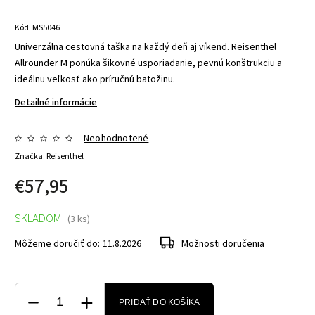
Kód:
MS5046
Univerzálna cestovná taška na každý deň aj víkend. Reisenthel
Allrounder M ponúka šikovné usporiadanie, pevnú konštrukciu a
ideálnu veľkosť ako príručnú batožinu.
Detailné informácie
Neohodnotené
Značka:
Reisenthel
€57,95
SKLADOM
(3 ks)
Môžeme doručiť do:
11.8.2026
Možnosti doručenia
PRIDAŤ DO KOŠÍKA