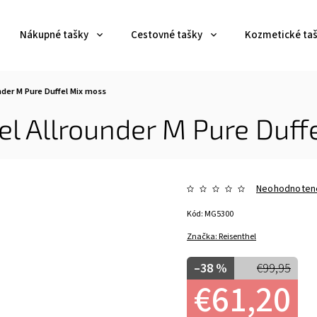
Nákupné tašky
Cestovné tašky
Kozmetické ta
der M Pure Duffel Mix moss
el Allrounder M Pure Duff
Neohodnoten
Kód:
MG5300
Značka:
Reisenthel
–38 %
€99,95
€61,20