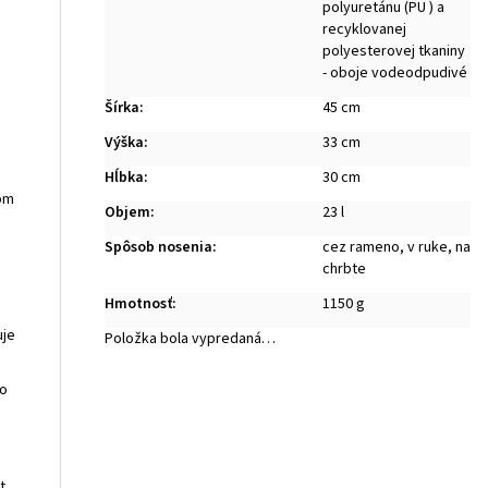
polyuretánu (PU ) a
recyklovanej
polyesterovej tkaniny
- oboje vodeodpudivé
Šírka
:
45 cm
Výška
:
33 cm
Hĺbka
:
30 cm
om
Objem
:
23 l
Spôsob nosenia
:
cez rameno, v ruke, na
chrbte
Hmotnosť
:
1150 g
uje
Položka bola vypredaná…
čo
t,