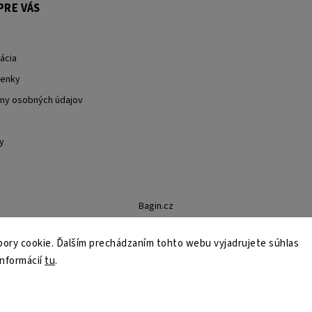
PRE VÁS
ácia
enky
ny osobných údajov
y
Bagin.cz
ory cookie. Ďalším prechádzaním tohto webu vyjadrujete súhlas
informácií
tu
.
Copyright 2026
Stylin.sk
. Všetky práva vyhradené.
Upraviť nastavenie cookies
Grafický návrh vytvořil a nakódoval
Shoptak.cz