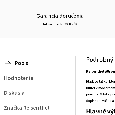
Garancia doručenia
trdícia od roku 2008 v ČR
Podrobný 
Popis
Reisenthel Allro
Hodnotenie
Hľadáte tašku, kto
Duffel v modernom
Diskusia
použitie. Vďaka p
doplnkom vášho ak
Značka
Reisenthel
Hlavné vý