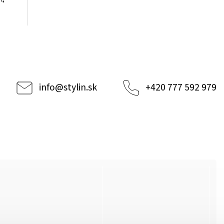
info
@
stylin.sk
+420 777 592 979