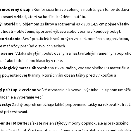
a moderný dizajn:
Kombinácia tmavo zelenej a neutrálnych tónov dodáva
ikovaný vzhľad, ktorý sa hodí ku každému outfitu.
 interiér:
S objemom 23 litrov a rozmermi 49 x 30 x 14,5 cm pojme všetky
utnosti – oblečenie, športovú výbavu alebo veci na víkendový pobyt.
poriadanie:
Šesť praktických vnútorných vreciek pomáha s organizáciou,
e mať vždy prehľad o svojich veciach.
nosenie:
Vďaka skrytým, polstrovaným a nastaviteľným ramenným popruh
siť ako batoh alebo klasicky v ruke.
kologický materiál:
Vyrobená z kvalitného, vodeodolného PU materiálu a
j polyesterovej tkaniny, ktorá chráni obsah tašky pred vlhkosťou a
.
 prístup k veciam:
Veľké otváranie s kovovou výstuhou a zipsom umožň
ladanie a vyberanie vecí.
cesty:
Zadný popruh umožňuje ľahké pripevnenie tašky na rukoväť kufra, 
ä pri cestovaní.
ounder M Duffel
získate nielen štýlový módny doplnok, ale aj praktického
ám uľahčí život. Či už mierite na cvičenie, do práce alebo na víkendový výle