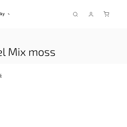
šky
Tašky
Dáždniky a poncha
Pre deti
el Mix moss
é