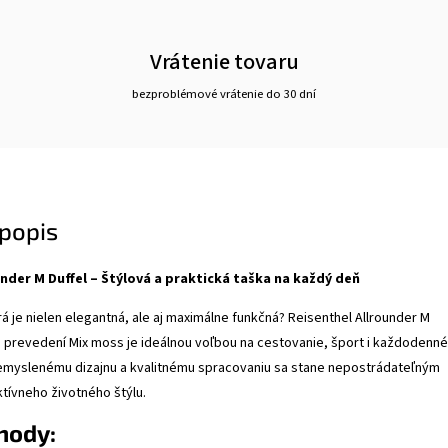
Vrátenie tovaru
bezproblémové vrátenie do 30 dní
popis
under M Duffel – Štýlová a praktická taška na každý deň
rá je nielen elegantná, ale aj maximálne funkčná? Reisenthel Allrounder M
 prevedení Mix moss je ideálnou voľbou na cestovanie, šport i každodenné
remyslenému dizajnu a kvalitnému spracovaniu sa stane nepostrádateľným
tívneho životného štýlu.
hody: