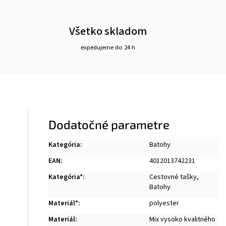
Všetko skladom
expedujeme do 24 h
Dodatočné parametre
Kategória
:
Batohy
EAN
:
4012013742231
Kategória*
:
Cestovné tašky
,
Batohy
Materiál*
:
polyester
Materiál
:
Mix vysoko kvalitného