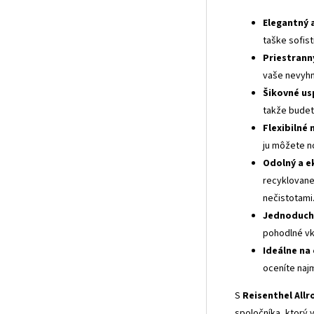
Elegantný 
taške sofist
Priestranný
vaše nevyhn
Šikovné us
takže budet
Flexibilné 
ju môžete no
Odolný a e
recyklovane
nečistotami
Jednoduchý
pohodlné vk
Ideálne na 
oceníte najm
S
Reisenthel Allr
spoločníka, ktorý v