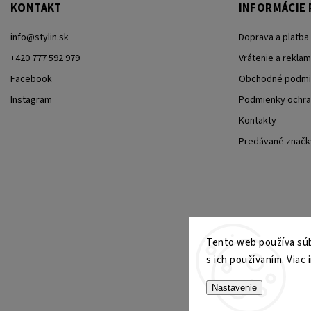
KONTAKT
INFORMÁCIE 
info
@
stylin.sk
Doprava a platba
+420 777 592 979
Vrátenie a reklam
Facebook
Obchodné podmi
Instagram
Podmienky ochra
Kontakty
Predávané značk
Tento web používa súb
s ich používaním. Viac 
Nastavenie