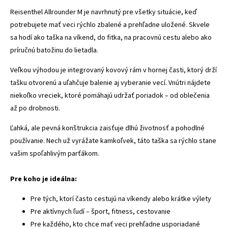
Reisenthel Allrounder M je navrhnutý pre všetky situácie, keď
potrebujete mať veci rýchlo zbalené a prehľadne uložené. Skvele
sa hodí ako taška na víkend, do fitka, na pracovnú cestu alebo ako
príručnú batožinu do lietadla.
Veľkou výhodou je integrovaný kovový rám v hornej časti, ktorý drží
tašku otvorenú a uľahčuje balenie aj vyberanie vecí. Vnútri nájdete
niekoľko vreciek, ktoré pomáhajú udržať poriadok – od oblečenia
až po drobnosti.
Ľahká, ale pevná konštrukcia zaisťuje dlhú životnosť a pohodlné
používanie. Nech už vyrážate kamkoľvek, táto taška sa rýchlo stane
vašim spoľahlivým parťákom.
Pre koho je ideálna:
Pre tých, ktorí často cestujú na víkendy alebo krátke výlety
Pre aktívnych ľudí – šport, fitness, cestovanie
Pre každého, kto chce mať veci prehľadne usporiadané