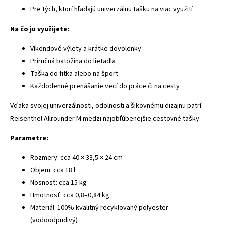
Pre tých, ktorí hľadajú univerzálnu tašku na viac využití
Na čo ju využijete:
Víkendové výlety a krátke dovolenky
Príručná batožina do lietadla
Taška do fitka alebo na šport
Každodenné prenášanie vecí do práce či na cesty
Vďaka svojej univerzálnosti, odolnosti a šikovnému dizajnu patrí
Reisenthel Allrounder M medzi najobľúbenejšie cestovné tašky.
Parametre:
Rozmery: cca 40 × 33,5 × 24 cm
Objem: cca 18 l
Nosnosť: cca 15 kg
Hmotnosť: cca 0,8–0,84 kg
Materiál: 100% kvalitný recyklovaný polyester
(vodoodpudivý)