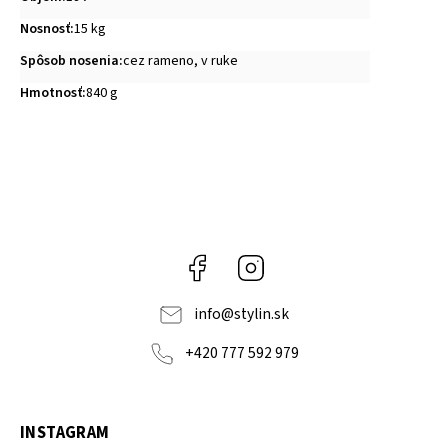
Nosnosť
:
15 kg
Spôsob nosenia
:
cez rameno, v ruke
Hmotnosť
:
840 g
Facebook
Instagram
info
@
stylin.sk
+420 777 592 979
INSTAGRAM