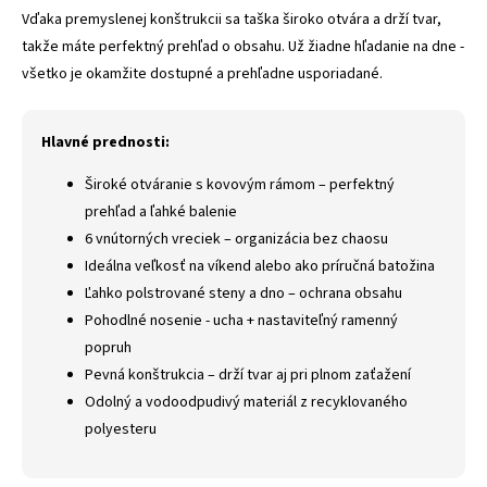
Vďaka premyslenej konštrukcii sa taška široko otvára a drží tvar,
takže máte perfektný prehľad o obsahu. Už žiadne hľadanie na dne -
všetko je okamžite dostupné a prehľadne usporiadané.
Hlavné prednosti:
Široké otváranie s kovovým rámom – perfektný
prehľad a ľahké balenie
6 vnútorných vreciek – organizácia bez chaosu
Ideálna veľkosť na víkend alebo ako príručná batožina
Ľahko polstrované steny a dno – ochrana obsahu
Pohodlné nosenie - ucha + nastaviteľný ramenný
popruh
Pevná konštrukcia – drží tvar aj pri plnom zaťažení
Odolný a vodoodpudivý materiál z recyklovaného
polyesteru