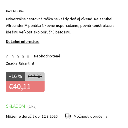
Kód:
MS6049
Univerzálna cestovná taška na každý deň aj víkend. Reisenthel
Allrounder M ponúka šikovné usporiadanie, pevnú konštrukciu a
ideálnu veľkosť ako príručnú batožinu.
Detailné informácie
Neohodnotené
Značka:
Reisenthel
–16 %
€47,95
€40,11
SKLADOM
(2 ks)
Môžeme doručiť do:
12.8.2026
Možnosti doručenia