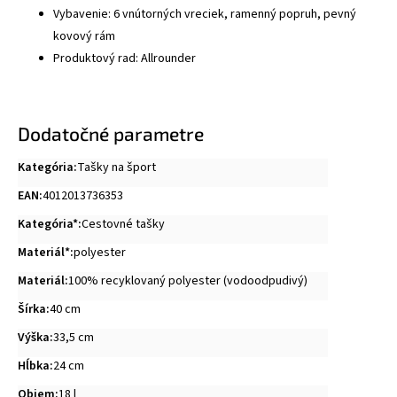
Vybavenie: 6 vnútorných vreciek, ramenný popruh, pevný
kovový rám
Produktový rad: Allrounder
Dodatočné parametre
Kategória
:
Tašky na šport
EAN
:
4012013736353
Kategória*
:
Cestovné tašky
Materiál*
:
polyester
Materiál
:
100% recyklovaný polyester (vodoodpudivý)
Šírka
:
40 cm
Výška
:
33,5 cm
Hĺbka
:
24 cm
Objem
:
18 l