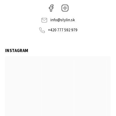
Facebook
Instagram
info
@
stylin.sk
+420 777 592 979
INSTAGRAM