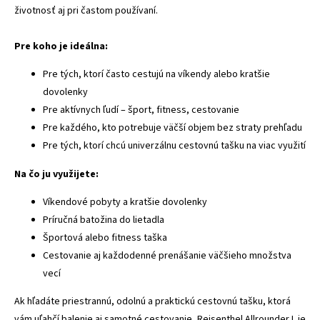
životnosť aj pri častom používaní.
Pre koho je ideálna:
Pre tých, ktorí často cestujú na víkendy alebo kratšie
dovolenky
Pre aktívnych ľudí – šport, fitness, cestovanie
Pre každého, kto potrebuje väčší objem bez straty prehľadu
Pre tých, ktorí chcú univerzálnu cestovnú tašku na viac využití
Na čo ju využijete:
Víkendové pobyty a kratšie dovolenky
Príručná batožina do lietadla
Športová alebo fitness taška
Cestovanie aj každodenné prenášanie väčšieho množstva
vecí
Ak hľadáte priestrannú, odolnú a praktickú cestovnú tašku, ktorá
vám uľahčí balenie aj samotné cestovanie, Reisenthel Allrounder L je