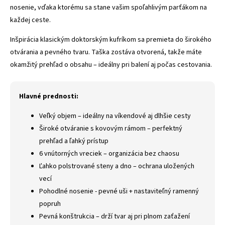
nosenie, vďaka ktorému sa stane vašim spoľahlivým parťákom na
každej ceste.
Inšpirácia klasickým doktorským kufríkom sa premieta do širokého
otvárania a pevného tvaru. Taška zostáva otvorená, takže máte
okamžitý prehľad o obsahu – ideálny pri balení aj počas cestovania.
Hlavné prednosti:
Veľký objem – ideálny na víkendové aj dlhšie cesty
Široké otváranie s kovovým rámom – perfektný
prehľad a ľahký prístup
6 vnútorných vreciek – organizácia bez chaosu
Ľahko polstrované steny a dno – ochrana uložených
vecí
Pohodlné nosenie - pevné uši + nastaviteľný ramenný
popruh
Pevná konštrukcia – drží tvar aj pri plnom zaťažení