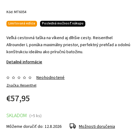
Kód:
MT6054
Limitovaná edícia
Posledná možnosť nákupu
Veľká cestovná taška na víkend aj dlhšie cesty. Reisenthel
Allrounder L ponúka maximálny priestor, perfektný prehľad a odolnú
konštrukciu ideálnu ako príručnú batožinu.
Detailné informácie
Neohodnotené
Značka:
Reisenthel
€57,95
SKLADOM
(>5 ks)
Môžeme doručiť do:
12.8.2026
Možnosti doručenia