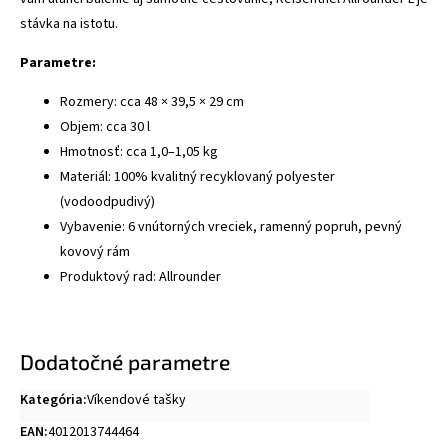
stávka na istotu.
Parametre:
Rozmery: cca 48 × 39,5 × 29 cm
Objem: cca 30 l
Hmotnosť: cca 1,0–1,05 kg
Materiál: 100% kvalitný recyklovaný polyester
(vodoodpudivý)
Vybavenie: 6 vnútorných vreciek, ramenný popruh, pevný
kovový rám
Produktový rad: Allrounder
Dodatočné parametre
Kategória
:
Víkendové tašky
EAN
:
4012013744464