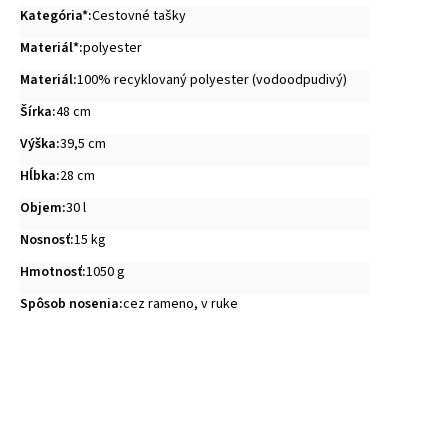
Kategória*
:
Cestovné tašky
Materiál*
:
polyester
Materiál
:
100% recyklovaný polyester (vodoodpudivý)
Šírka
:
48 cm
Výška
:
39,5 cm
Hĺbka
:
28 cm
Objem
:
30 l
Nosnosť
:
15 kg
Hmotnosť
:
1050 g
Spôsob nosenia
:
cez rameno, v ruke