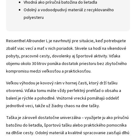
Vhodná ako príručná batožina do lietadla
Odolný a vodoodpudivý materiál z recyklovaného
polyesteru
Reisenthel Allrounder L je navrhnutý pre situácie, keď potrebujete
zbaliť viac vecí a mať v nich poriadok. Skvele sa hodí na víkendové
pobyty, pracovné cesty, dovolenky aj športové aktivity. Vďaka
objemu okolo 30 litrov ponúka dostatok priestoru bez zbytočného
kompromisu medzi veľkosťou a praktickosťou.
Veľkou výhodou je kovový rám v hornej časti, ktorý drží tašku
otvorenú. Vďaka tomu máte vždy perfektný prehľad o obsahu a
balení je rýchle a pohodlné. Vnútorné vrecká pomáhajú oddeliť
jednotlivé veci, takže už žiadny chaos na dne tašky.
Taška je zároveň dostatočne univerzálna – využijete ju ako príručnú
batožinu do lietadla, športovú tašku alebo praktického pomocníka
na dlhšie cesty. Odolný materiál a kvalitné spracovanie zaisťujú dlhú