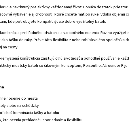
der R je navrhnutý pre aktívny každodenný život. Ponúka dostatok priestor
acovné vybavenie aj drobnosti, ktoré chcete mať po ruke. Vďaka objemu c
ny tam, kde potrebujete kompaktný, ale dobre využiteľný batoh.
kombinácia prehľadného otvárania a variabilného nosenia. Raz ho využijete
ako tašku do ruky. Práve táto flexibilita z neho robí skvelého spoločníka d
j na cesty.
premyslená konštrukcia zaisťujú dlhú životnosť a pohodlné používanie kaž
aktický mestský batoh so šikovným konceptom, Reisenthel Allrounder R je
lna
nné nosenie do mesta
koly alebo na schôdzky
orí chcú kombináciu tašky a batohu
 kto ocenia prehľadné usporiadanie a flexibilitu