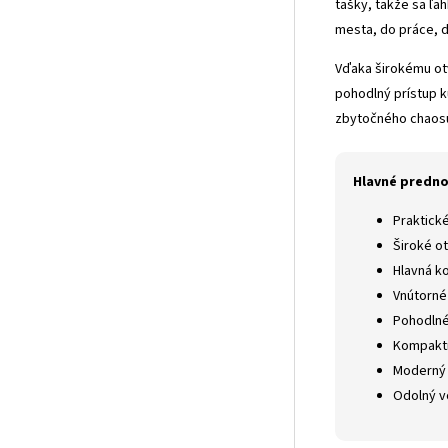
tašky, takže sa ľa
mesta, do práce, d
Vďaka širokému ot
pohodlný prístup 
zbytočného chaos
Hlavné predno
Praktické
Široké o
Hlavná k
Vnútorné
Pohodlné
Kompaktn
Moderný 
Odolný v