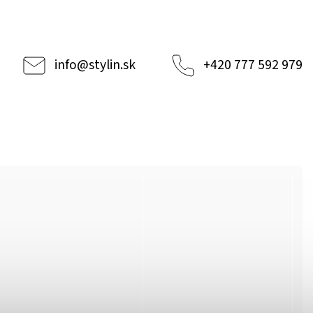
info
@
stylin.sk
+420 777 592 979