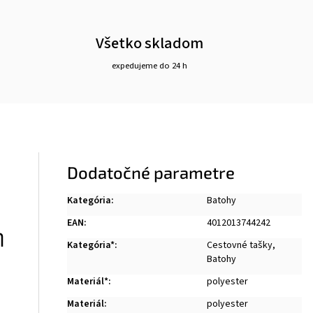
Všetko skladom
expedujeme do 24 h
Dodatočné parametre
Kategória
:
Batohy
EAN
:
4012013744242
m
Kategória*
:
Cestovné tašky
,
Batohy
Materiál*
:
polyester
Materiál
:
polyester