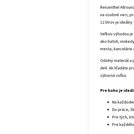
Reisenthel Allroun
na osobné veci, pr
12 litrov je ideál
Veľkou výhodou je 
ako batoh, inokedy 
mesta, kancelárie a
Odolný materiál a 
deň. Ak hľadáte pr
výborná voľba.
Pre koho je ideá
Na každode
Do práce, š
Pre tých, kt
Pre každého,