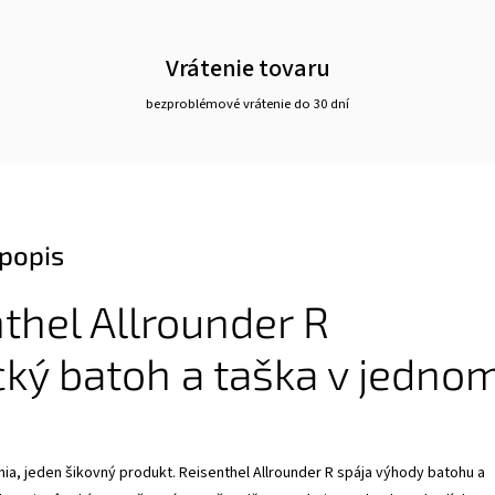
Vrátenie tovaru
bezproblémové vrátenie do 30 dní
popis
thel Allrounder R
cký batoh a taška v jedno
a, jeden šikovný produkt. Reisenthel Allrounder R spája výhody batohu a