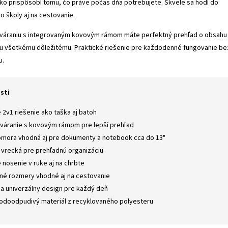
hko prispôsobí tomu, čo práve počas dňa potrebujete. Skvele sa hodí do
o školy aj na cestovanie.
váraniu s integrovaným kovovým rámom máte perfektný prehľad o obsahu
ku všetkému dôležitému. Praktické riešenie pre každodenné fungovanie be
u.
sti
 2v1 riešenie ako taška aj batoh
tváranie s kovovým rámom pre lepší prehľad
omora vhodná aj pre dokumenty a notebook cca do 13"
 vrecká pre prehľadnú organizáciu
 nosenie v ruke aj na chrbte
é rozmery vhodné aj na cestovanie
a univerzálny design pre každý deň
odoodpudivý materiál z recyklovaného polyesteru