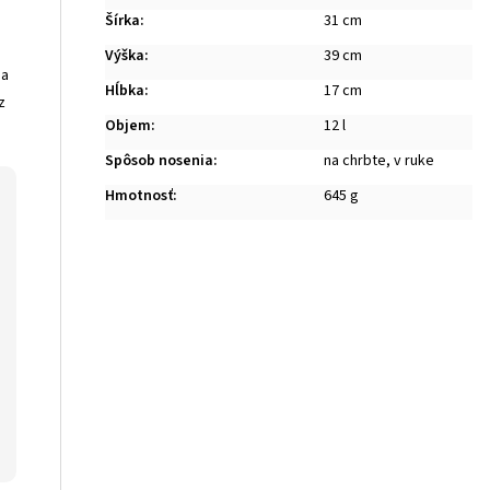
Šírka
:
31 cm
Výška
:
39 cm
 a
Hĺbka
:
17 cm
z
Objem
:
12 l
Spôsob nosenia
:
na chrbte, v ruke
Hmotnosť
:
645 g