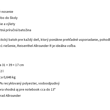
e
 nosenie
ebo do školy
ie a výlety
ná príručná batožina
ktický batoh pre každý deň, ktorý ponúkne prehľadné usporiadanie, pohod
1 riešenie, Reisenthel Allrounder R je ideálna voľba.
 31 × 39 × 17 cm
2 l
a 0,646 kg
0% recyklovaný polyester, vodoodpudivý
ra vhodná aj pre notebook cca do 13"
rad Allrounder