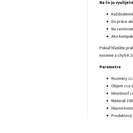
Na čo ju využijet
Každodenné
Do práce al
Na cestovan
Ako kompakt
Pokiaľ hľadáte pra
nosenie a chytré 2v
Parametre
Rozmery cca
Objem cca 1
Hmotnosť cc
Materiál 10
Hlavná komo
Produktový 