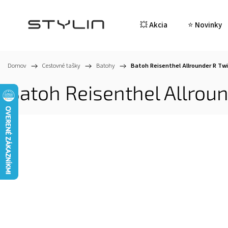
💥 Akcia
⭐ Novinky
Domov
/
Cestovné tašky
/
Batohy
/
Batoh Reisenthel Allrounder R Tw
Batoh Reisenthel Allrou