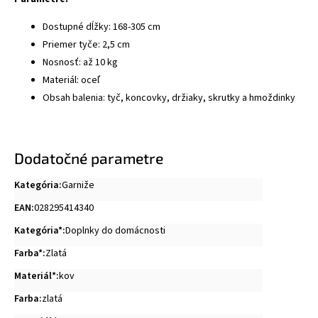
Dostupné dĺžky: 168-305 cm
Priemer tyče: 2,5 cm
Nosnosť: až 10 kg
Materiál: oceľ
Obsah balenia: tyč, koncovky, držiaky, skrutky a hmoždinky
Dodatočné parametre
Kategória
:
Garniže
EAN
:
028295414340
Kategória*
:
Doplnky do domácnosti
Farba*
:
Zlatá
Materiál*
:
kov
Farba
:
zlatá