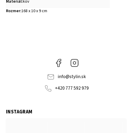
Materiál
:
kov
Rozmer
:
168 x 10 x 9 cm
Facebook
Instagram
info
@
stylin.sk
+420 777 592 979
INSTAGRAM