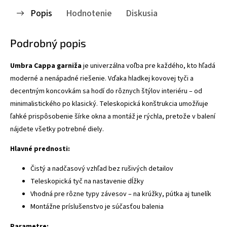
Popis
Hodnotenie
Diskusia
Podrobný popis
Umbra Cappa garniža
je univerzálna voľba pre každého, kto hľadá
moderné a nenápadné riešenie. Vďaka hladkej kovovej tyči a
decentným koncovkám sa hodí do rôznych štýlov interiéru – od
minimalistického po klasický. Teleskopická konštrukcia umožňuje
ľahké prispôsobenie šírke okna a montáž je rýchla, pretože v balení
nájdete všetky potrebné diely.
Hlavné prednosti:
Čistý a nadčasový vzhľad bez rušivých detailov
Teleskopická tyč na nastavenie dĺžky
Vhodná pre rôzne typy závesov – na krúžky, pútka aj tunelík
Montážne príslušenstvo je súčasťou balenia
Parametre: