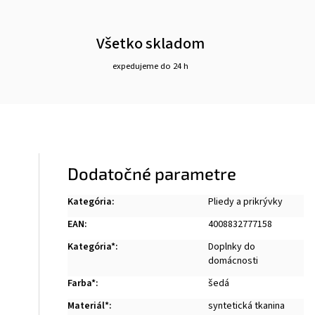
Všetko skladom
expedujeme do 24 h
Dodatočné parametre
Kategória
:
Pliedy a prikrývky
EAN
:
4008832777158
Kategória*
:
Doplnky do
domácnosti
Farba*
:
šedá
Materiál*
:
syntetická tkanina