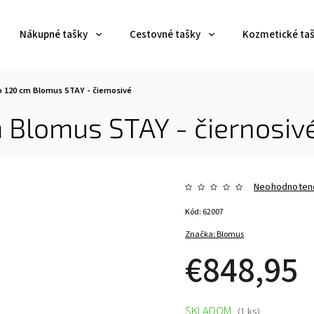
Nákupné tašky
Cestovné tašky
Kozmetické ta
o 120 cm Blomus STAY - čiernosivé
m Blomus STAY - čiernosiv
Neohodnoten
Kód:
62007
Značka:
Blomus
€848,95
SKLADOM
(1 ks)