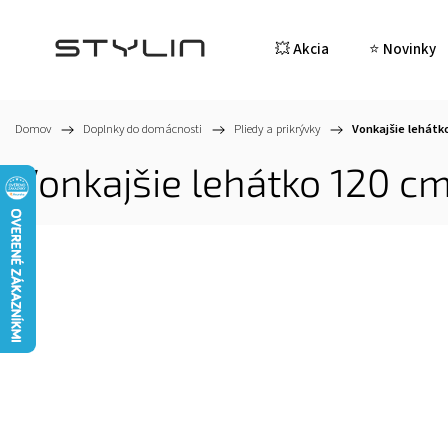
💥 Akcia
⭐ Novinky
Domov
/
Doplnky do domácnosti
/
Pliedy a prikrývky
/
Vonkajšie lehátk
Vonkajšie lehátko 120 c