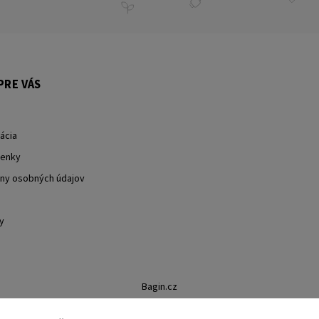
PRE VÁS
ácia
enky
ny osobných údajov
y
Bagin.cz