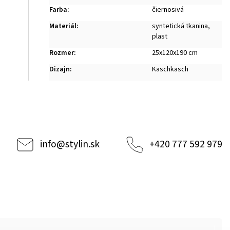
Farba
:
čiernosivá
Materiál
:
syntetická tkanina,
plast
Rozmer
:
25x120x190 cm
Dizajn
:
Kaschkasch
info
@
stylin.sk
+420 777 592 979