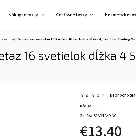
Nákupné tašky
Cestovné tašky
Kozmetické ta
tlenie
/
Vonkajšia svetelná LED reťaz 16 svetielok dĺžka 4,5 m Star Trading Sm
eťaz 16 svetielok dĺžka 4,
Neohodnoten
Kód:
476-85
Značka:
STAR TRADING
€13,40