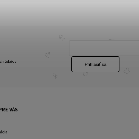
ch údajov
Prihlásiť sa
PRE VÁS
ácia