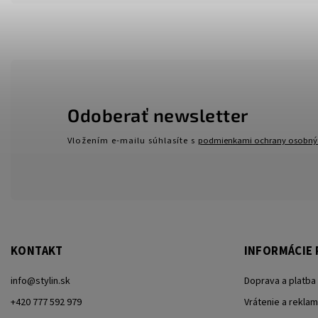
Odoberať newsletter
Vložením e-mailu súhlasíte s
podmienkami ochrany osobný
KONTAKT
INFORMÁCIE 
info
@
stylin.sk
Doprava a platba
+420 777 592 979
Vrátenie a reklam