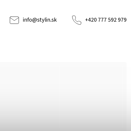
info
@
stylin.sk
+420 777 592 979