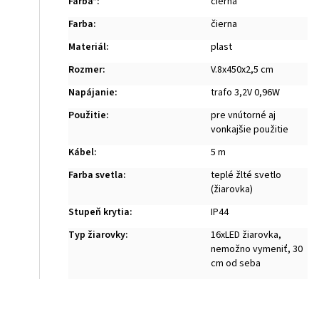
Farba*
:
čierna
Farba
:
čierna
Materiál
:
plast
Rozmer
:
V.8x450x2,5 cm
Napájanie
:
trafo 3,2V 0,96W
Použitie
:
pre vnútorné aj
vonkajšie použitie
Kábel
:
5 m
Farba svetla
:
teplé žlté svetlo
(žiarovka)
Stupeň krytia
:
IP44
Typ žiarovky
:
16xLED žiarovka,
nemožno vymeniť, 30
cm od seba