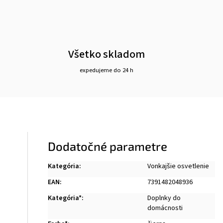
Všetko skladom
expedujeme do 24 h
Dodatočné parametre
Kategória
:
Vonkajšie osvetlenie
EAN
:
7391482048936
Kategória*
:
Doplnky do
domácnosti