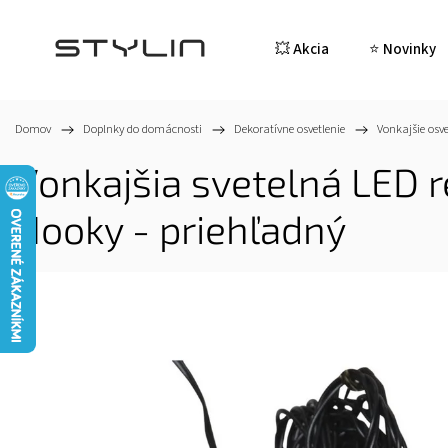
💥 Akcia
⭐ Novinky
Domov
/
Doplnky do domácnosti
/
Dekoratívne osvetlenie
/
Vonkajšie osve
Vonkajšia svetelná LED r
Hooky - priehľadný