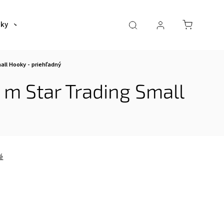
šky
Tašky
Dáždniky a poncha
Pre deti
all Hooky - priehľadný
5 m Star Trading Small
é