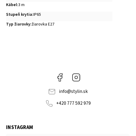
Kábel
:
3 m
Stupeň krytia
:
IP65
Typ žiarovky
:
žiarovka E27
Facebook
Instagram
info
@
stylin.sk
+420 777 592 979
INSTAGRAM