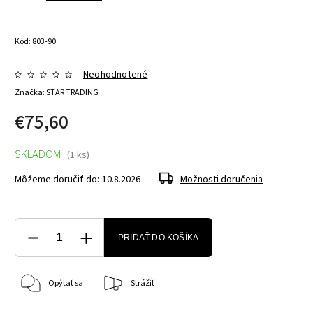
Kód:
803-90
Neohodnotené
Značka:
STAR TRADING
€75,60
SKLADOM
(1 ks)
Môžeme doručiť do:
10.8.2026
Možnosti doručenia
PRIDAŤ DO KOŠÍKA
Opýtať sa
Strážiť