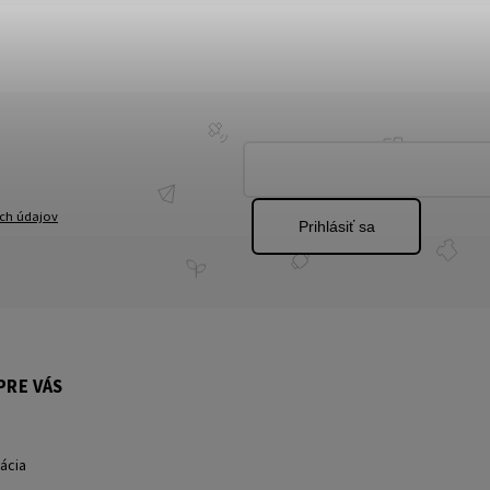
ch údajov
Prihlásiť sa
PRE VÁS
ácia