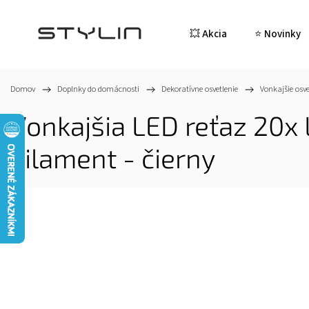
💥 Akcia
⭐ Novinky
Domov
/
Doplnky do domácnosti
/
Dekoratívne osvetlenie
/
Vonkajšie osve
Vonkajšia LED reťaz 20x 
Filament - čierny