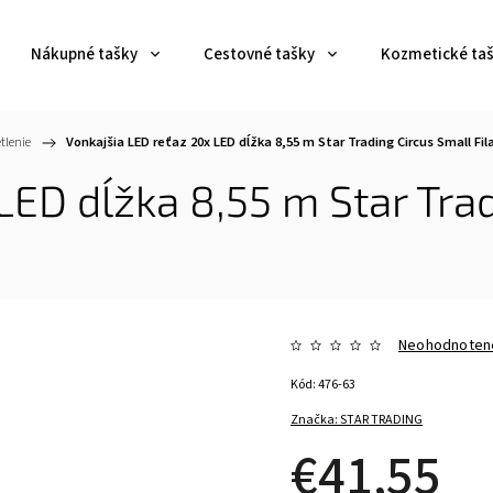
Nákupné tašky
Cestovné tašky
Kozmetické ta
tlenie
/
Vonkajšia LED reťaz 20x LED dĺžka 8,55 m Star Trading Circus Small Fil
LED dĺžka 8,55 m Star Tra
Neohodnoten
Kód:
476-63
Značka:
STAR TRADING
€41,55