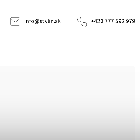
info
@
stylin.sk
+420 777 592 979