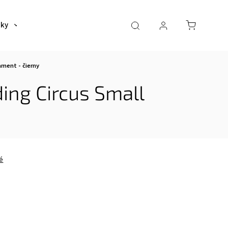
šky
Tašky
Dáždniky a poncha
Pre deti
ament - čierny
ding Circus Small
é