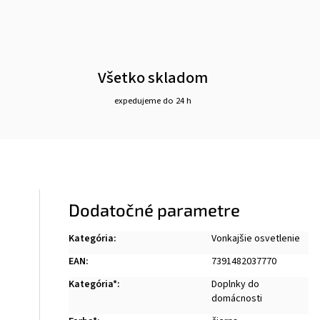
Všetko skladom
expedujeme do 24 h
Dodatočné parametre
Kategória
:
Vonkajšie osvetlenie
EAN
:
7391482037770
Kategória*
:
Doplnky do
domácnosti