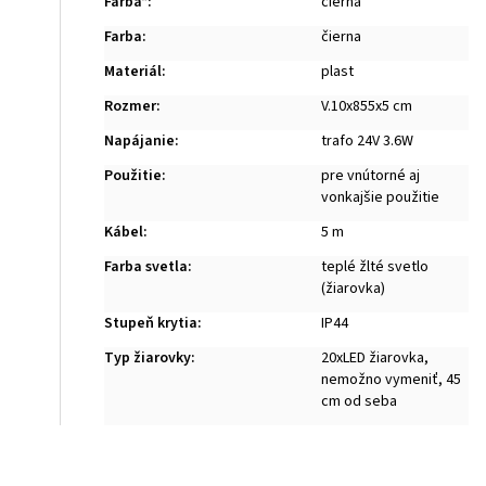
Farba*
:
čierna
Farba
:
čierna
Materiál
:
plast
Rozmer
:
V.10x855x5 cm
Napájanie
:
trafo 24V 3.6W
Použitie
:
pre vnútorné aj
vonkajšie použitie
Kábel
:
5 m
Farba svetla
:
teplé žlté svetlo
(žiarovka)
Stupeň krytia
:
IP44
Typ žiarovky
:
20xLED žiarovka,
nemožno vymeniť, 45
cm od seba