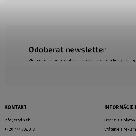
Odoberať newsletter
Vložením e-mailu súhlasíte s
podmienkami ochrany osobný
KONTAKT
INFORMÁCIE 
info
@
stylin.sk
Doprava a platba
+420 777 592 979
Vrátenie a reklam