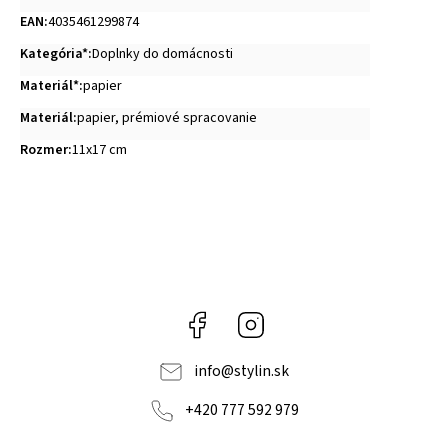
EAN
:
4035461299874
Kategória*
:
Doplnky do domácnosti
Materiál*
:
papier
Materiál
:
papier, prémiové spracovanie
Rozmer
:
11x17 cm
Facebook
Instagram
info
@
stylin.sk
+420 777 592 979