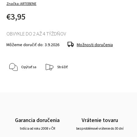
Značka:
ARTEBENE
€3,95
OBVYKLE DO 2 AŽ 4 TÝŽDŇOV
Môžeme doručiť do:
3.9.2026
Možnosti doručenia
Opýtať sa
Strážiť
Garancia doručenia
Vrátenie tovaru
trdícia od roku 2008 v ČR
bezproblémové vrátenie do 30 dní