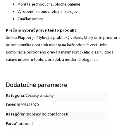
Montáž: jednoduchá, ploché balenie
Vyrobené z obnoviteľných zdrojov
Značka: Umbra
Prečo si vybrať práve tento produkt:
Umbra Flapper je štýlový a praktický vešiak, ktorý šetrí priestor a
pritom ponúka dostatok miesta na každodenné veci. Jeho
kombinácia prírodného dreva a minimalistického dizajnu dodá
vášmu interiéru teplo, poriadok a modernú eleganciu.
Dodatočné parametre
Kategória
:
Vešiaky a háčiky
EAN
:
028295425070
Kategória*
:
Doplnky do domácnosti
Farba*
:
prírodná