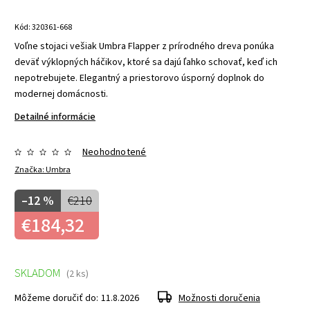
Kód:
320361-668
Voľne stojaci vešiak Umbra Flapper z prírodného dreva ponúka
deväť výklopných háčikov, ktoré sa dajú ľahko schovať, keď ich
nepotrebujete. Elegantný a priestorovo úsporný doplnok do
modernej domácnosti.
Detailné informácie
Neohodnotené
Značka:
Umbra
–12 %
€210
€184,32
SKLADOM
(2 ks)
Môžeme doručiť do:
11.8.2026
Možnosti doručenia