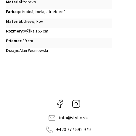
Materiál*
:
drevo
Farba
:
prírodná, biela, strieborná
Materiál
:
drevo, kov
Rozmery
:
výška 165 cm
Priemer
:
39 cm
Dizajn
:
Alan Wisniewski
Facebook
Instagram
info
@
stylin.sk
+420 777 592 979