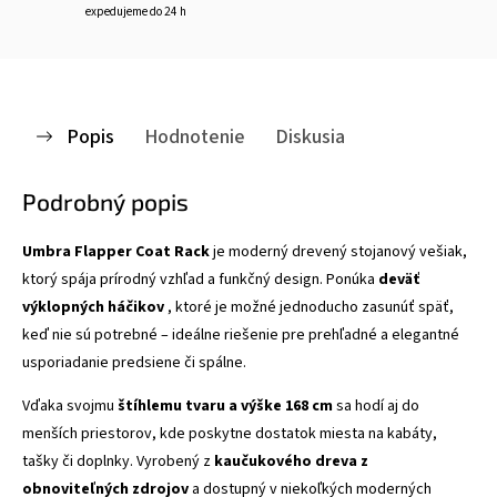
expedujeme do 24 h
Popis
Hodnotenie
Diskusia
Podrobný popis
Umbra Flapper Coat Rack
je moderný drevený stojanový vešiak,
ktorý spája prírodný vzhľad a funkčný design. Ponúka
deväť
výklopných háčikov
, ktoré je možné jednoducho zasunúť späť,
keď nie sú potrebné – ideálne riešenie pre prehľadné a elegantné
usporiadanie predsiene či spálne.
Vďaka svojmu
štíhlemu tvaru a výške 168 cm
sa hodí aj do
menších priestorov, kde poskytne dostatok miesta na kabáty,
tašky či doplnky. Vyrobený z
kaučukového dreva z
obnoviteľných zdrojov
a dostupný v niekoľkých moderných