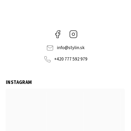
Facebook
Instagram
info
@
stylin.sk
+420 777 592 979
INSTAGRAM