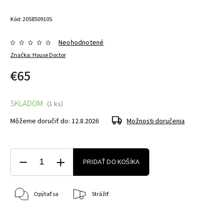
Kód:
205850910S
Neohodnotené
Značka:
House Doctor
€65
SKLADOM
(1 ks)
Môžeme doručiť do:
12.8.2026
Možnosti doručenia
PRIDAŤ DO KOŠÍKA
Opýtať sa
Strážiť