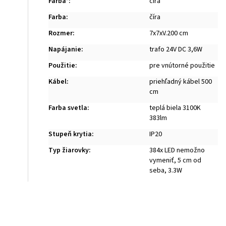
Farba*
:
číra
Farba
:
číra
Rozmer
:
7x7xV.200 cm
Napájanie
:
trafo 24V DC 3,6W
Použitie
:
pre vnútorné použitie
Kábel
:
priehľadný kábel 500
cm
Farba svetla
:
teplá biela 3100K
383lm
Stupeň krytia
:
IP20
Typ žiarovky
:
384x LED nemožno
vymeniť, 5 cm od
seba, 3.3W