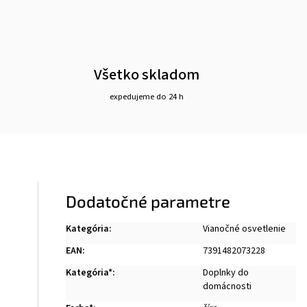
Všetko skladom
expedujeme do 24 h
Dodatočné parametre
Kategória
:
Vianočné osvetlenie
EAN
:
7391482073228
Kategória*
:
Doplnky do
domácnosti