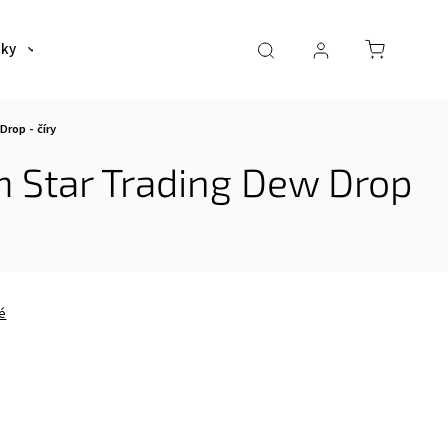
šky
Tašky
Dáždniky a poncha
Pre deti
rop - číry
m Star Trading Dew Drop
é