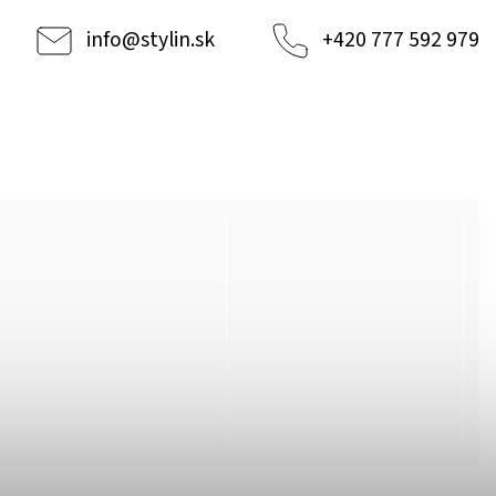
info
@
stylin.sk
+420 777 592 979