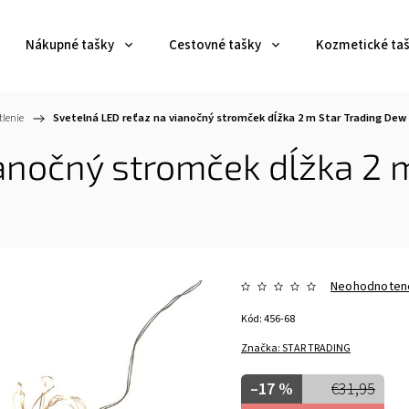
Nákupné tašky
Cestovné tašky
Kozmetické ta
tlenie
/
Svetelná LED reťaz na vianočný stromček dĺžka 2 m Star Trading Dew D
ianočný stromček dĺžka 2 
Neohodnoten
Kód:
456-68
Značka:
STAR TRADING
–17 %
€31,95