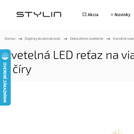
💥 Akcia
⭐ Novinky
Domov
/
Doplnky do domácnosti
/
Dekoratívne osvetlenie
/
Vianočné osve
Svetelná LED reťaz na v
- číry