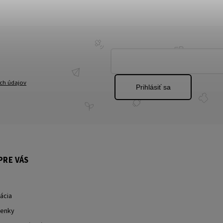
ch údajov
Prihlásiť sa
PRE VÁS
ácia
enky