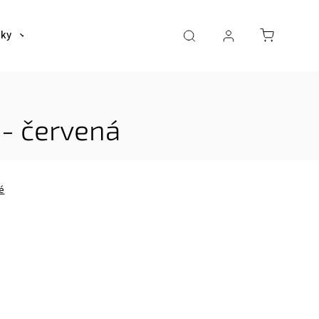
šky
Tašky
Dáždniky a poncha
Pre deti
 - červená
é