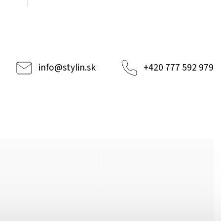
info
@
stylin.sk
+420 777 592 979