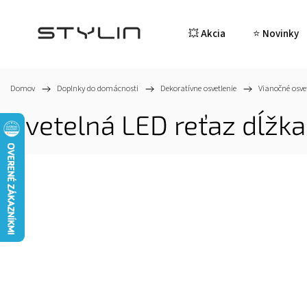
💥 Akcia
⭐ Novinky
Domov
/
Doplnky do domácnosti
/
Dekoratívne osvetlenie
/
Vianočné osve
Svetelná LED reťaz dĺžka