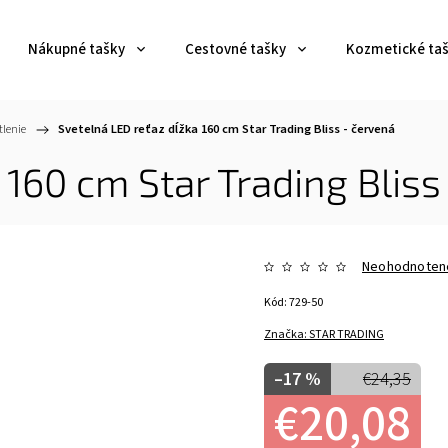
Nákupné tašky
Cestovné tašky
Kozmetické ta
tlenie
/
Svetelná LED reťaz dĺžka 160 cm Star Trading Bliss - červená
 160 cm Star Trading Bliss
Neohodnoten
Kód:
729-50
Značka:
STAR TRADING
–17 %
€24,35
€20,08