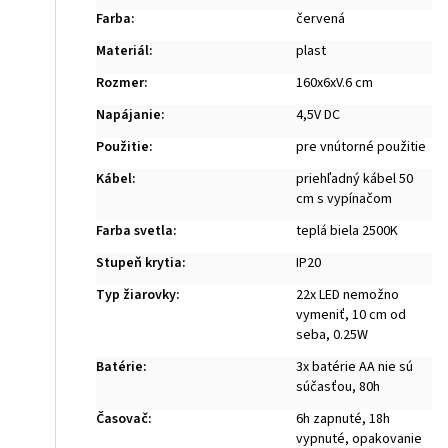
Farba
:
červená
Materiál
:
plast
Rozmer
:
160x6xV.6 cm
Napájanie
:
4,5V DC
Použitie
:
pre vnútorné použitie
Kábel
:
priehľadný kábel 50
cm s vypínačom
Farba svetla
:
teplá biela 2500K
Stupeň krytia
:
IP20
Typ žiarovky
:
22x LED nemožno
vymeniť, 10 cm od
seba, 0.25W
Batérie
:
3x batérie AA nie sú
súčasťou, 80h
Časovač
:
6h zapnuté, 18h
vypnuté, opakovanie