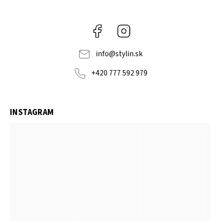
Facebook
Instagram
info
@
stylin.sk
+420 777 592 979
INSTAGRAM