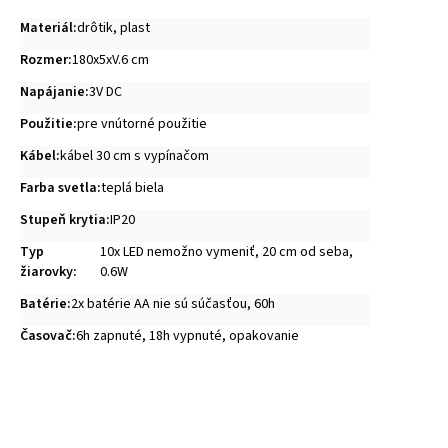
Materiál
:
drôtik, plast
Rozmer
:
180x5xV.6 cm
Napájanie
:
3V DC
Použitie
:
pre vnútorné použitie
Kábel
:
kábel 30 cm s vypínačom
Farba svetla
:
teplá biela
Stupeň krytia
:
IP20
Typ
10x LED nemožno vymeniť, 20 cm od seba,
žiarovky
:
0.6W
Batérie
:
2x batérie AA nie sú súčasťou, 60h
Časovač
:
6h zapnuté, 18h vypnuté, opakovanie