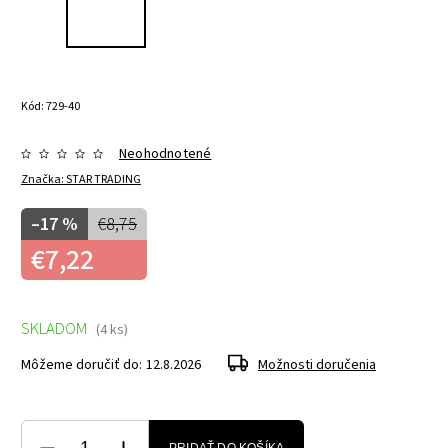
Kód:
729-40
Neohodnotené
Značka:
STAR TRADING
–17 %
€8,75
€7,22
SKLADOM
(4 ks)
Môžeme doručiť do:
12.8.2026
Možnosti doručenia