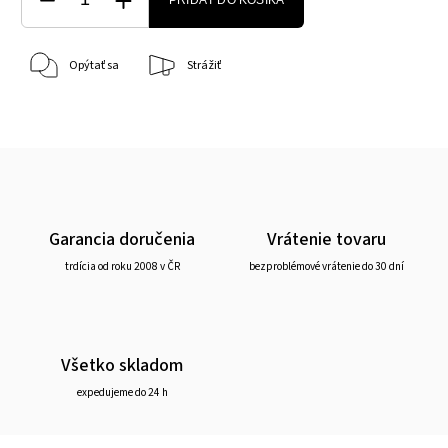
PRIDAŤ DO KOŠÍKA
Opýtať sa
Strážiť
Garancia doručenia
Vrátenie tovaru
trdícia od roku 2008 v ČR
bezproblémové vrátenie do 30 dní
Všetko skladom
expedujeme do 24 h