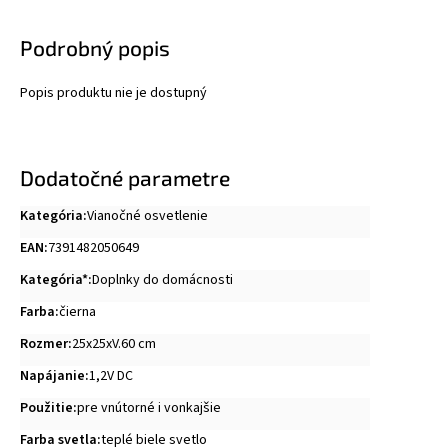
Podrobný popis
Popis produktu nie je dostupný
Dodatočné parametre
Kategória
:
Vianočné osvetlenie
EAN
:
7391482050649
Kategória*
:
Doplnky do domácnosti
Farba
:
čierna
Rozmer
:
25x25xV.60 cm
Napájanie
:
1,2V DC
Použitie
:
pre vnútorné i vonkajšie
Farba svetla
:
teplé biele svetlo