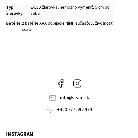
Typ
2xLED žiarovka, nemožno vymeniť, 5 cm od
žiarovky
:
seba
Batérie
:
2 batérie AAA dobíjacie NiMH súčasťou, životnosť
cca 5h.
Facebook
Instagram
info
@
stylin.sk
+420 777 592 979
INSTAGRAM