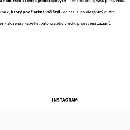
a namiesto stoviek jednorazových
– šetrí prírodu aj vašu peňaženku.
nok, ktorý podčiarkne váš štýl
- od casual po elegantný outfit.
ke
– zložená v kabelke, batohu alebo vrecku pripravená zažiariť.
INSTAGRAM