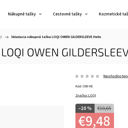
Nákupné tašky
Cestovné tašky
Kozmetické ta
QI
/
Skladacia nákupná taška LOQI OWEN GILDERSLEEVE Hello
a LOQI OWEN GILDERSLEEV
Neohodnoten
Kód:
OW-HE
Značka:
LOQI
–10 %
€10,65
€9,48