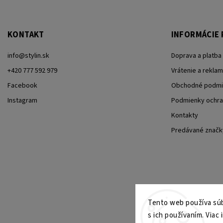
KONTAKT
INFORMÁCIE 
info
@
stylin.sk
Doprava a platba
+420 777 592 979
Vrátenie a reklam
Facebook
Obchodné podmi
Instagram
Podmienky ochra
Kontakty
Predávané značk
Tento web používa súb
s ich používaním. Viac 