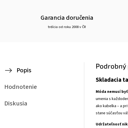
Garancia doručenia
trdícia od roku 2008 v ČR
Podrobný 
Popis
Skladacia t
Hodnotenie
Móda nemusí byť 
umenia s každodenn
Diskusia
ako kabelka – a pr
stane súčasťou váš
Udržateľnosť nik