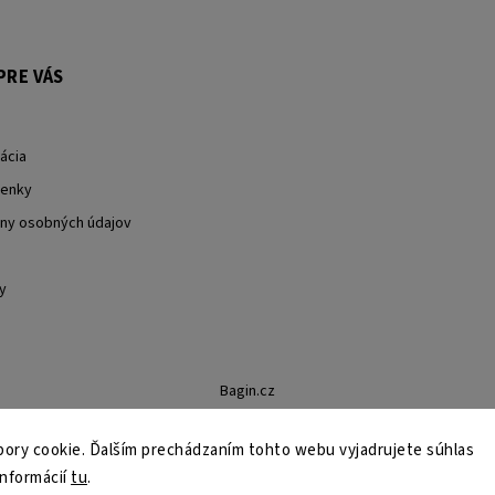
PRE VÁS
ácia
enky
ny osobných údajov
y
Bagin.cz
ory cookie. Ďalším prechádzaním tohto webu vyjadrujete súhlas
informácií
tu
.
Copyright 2026
Stylin.sk
. Všetky práva vyhradené.