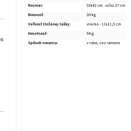
Rozmer
:
50x42 cm - ucho 27 cm
Nosnosť
:
20 kg
Veľkosť zloženej tašky
:
vrecko - 11x11,5 cm
Hmotnosť
:
56 g
kg.
Spôsob nosenia
:
v ruke, cez rameno