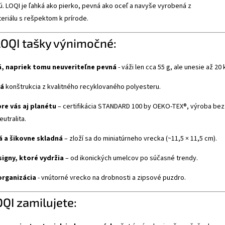
. LOQI je ľahká ako pierko, pevná ako oceľ a navyše vyrobená z
eriálu s rešpektom k prírode.
LOQI tašky výnimočné:
, napriek tomu neuveriteľne pevná
- váži len cca 55 g, ale unesie až 20 
á
konštrukcia z kvalitného recyklovaného polyesteru.
re vás aj planétu
– certifikácia STANDARD 100 by OEKO-TEX®, výroba bez
utralita.
 a šikovne skladná
– zloží sa do miniatúrneho vrecka (~11,5 × 11,5 cm).
signy, ktoré vydržia
– od ikonických umelcov po súčasné trendy.
organizácia
- vnútorné vrecko na drobnosti a zipsové puzdro.
OQI zamilujete: