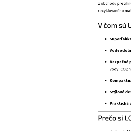
z obchodu pretrhnú
recyklovaného mat
V čom sú 
Superľahká
Vodeodoln
Bezpečné p
vody, CO2 ne
Kompaktná
Štýlové de
Praktická 
Prečo si L