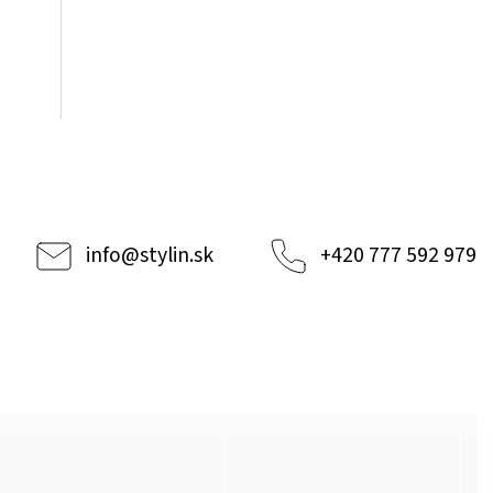
info
@
stylin.sk
+420 777 592 979