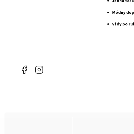
Jedna tašk
Módny dopl
Vždy po ru
Facebook
Instagram