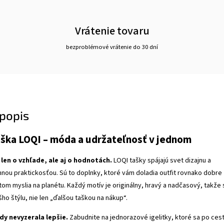
Vrátenie tovaru
bezproblémové vrátenie do 30 dní
popis
aška LOQI – móda a udržateľnosť v jednom
len o vzhľade, ale aj o hodnotách.
LOQI tašky spájajú svet dizajnu a
ou praktickosťou. Sú to doplnky, ktoré vám doladia outfit rovnako dobre
itom myslia na planétu. Každý motív je originálny, hravý a nadčasový, takže 
ho štýlu, nie len „ďalšou taškou na nákup“.
dy nevyzerala lepšie.
Zabudnite na jednorazové igelitky, ktoré sa po ces