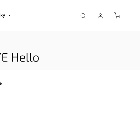
šky
Tašky
Dáždniky a poncha
Pre deti
E Hello
é