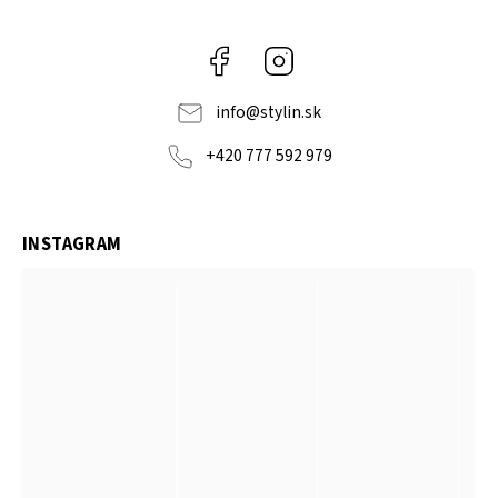
Facebook
Instagram
info
@
stylin.sk
+420 777 592 979
INSTAGRAM