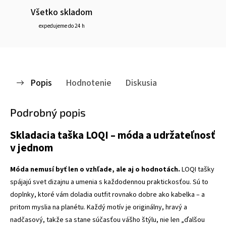
Všetko skladom
expedujeme do 24 h
Popis
Hodnotenie
Diskusia
Podrobný popis
Skladacia taška LOQI – móda a udržateľnosť
v jednom
Móda nemusí byť len o vzhľade, ale aj o hodnotách.
LOQI tašky
spájajú svet dizajnu a umenia s každodennou praktickosťou. Sú to
doplnky, ktoré vám doladia outfit rovnako dobre ako kabelka – a
pritom myslia na planétu. Každý motív je originálny, hravý a
nadčasový, takže sa stane súčasťou vášho štýlu, nie len „ďalšou