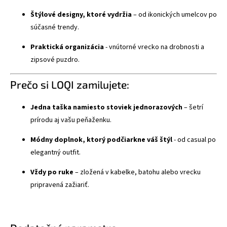
Štýlové designy, ktoré vydržia
– od ikonických umelcov po
súčasné trendy.
Praktická organizácia
- vnútorné vrecko na drobnosti a
zipsové puzdro.
Prečo si LOQI zamilujete:
Jedna taška namiesto stoviek jednorazových
– šetrí
prírodu aj vašu peňaženku.
Módny doplnok, ktorý podčiarkne váš štýl
- od casual po
elegantný outfit.
Vždy po ruke
– zložená v kabelke, batohu alebo vrecku
pripravená zažiariť.