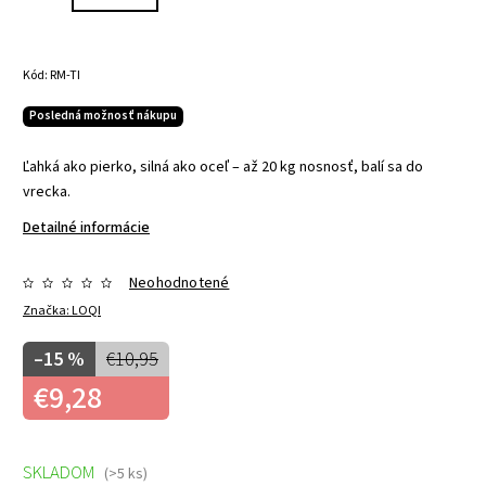
Kód:
RM-TI
Posledná možnosť nákupu
Ľahká ako pierko, silná ako oceľ – až 20 kg nosnosť, balí sa do
vrecka.
Detailné informácie
Neohodnotené
Značka:
LOQI
–15 %
€10,95
€9,28
SKLADOM
(>5 ks)