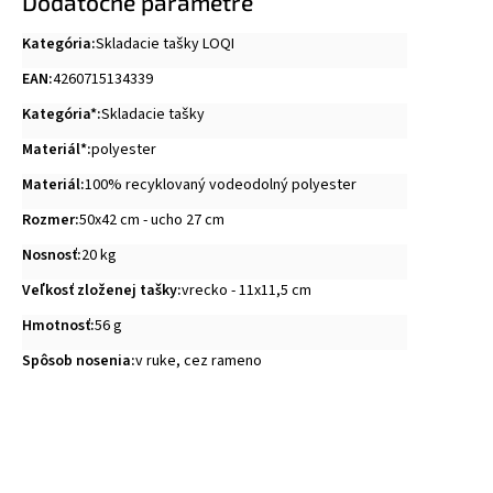
Dodatočné parametre
Kategória
:
Skladacie tašky LOQI
EAN
:
4260715134339
Kategória*
:
Skladacie tašky
Materiál*
:
polyester
Materiál
:
100% recyklovaný vodeodolný polyester
Rozmer
:
50x42 cm - ucho 27 cm
Nosnosť
:
20 kg
Veľkosť zloženej tašky
:
vrecko - 11x11,5 cm
Hmotnosť
:
56 g
Spôsob nosenia
:
v ruke, cez rameno