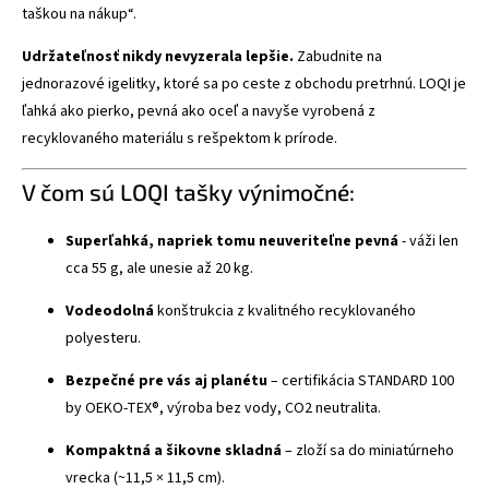
taškou na nákup“.
Udržateľnosť nikdy nevyzerala lepšie.
Zabudnite na
jednorazové igelitky, ktoré sa po ceste z obchodu pretrhnú. LOQI je
ľahká ako pierko, pevná ako oceľ a navyše vyrobená z
recyklovaného materiálu s rešpektom k prírode.
V čom sú LOQI tašky výnimočné:
Superľahká, napriek tomu neuveriteľne pevná
- váži len
cca 55 g, ale unesie až 20 kg.
Vodeodolná
konštrukcia z kvalitného recyklovaného
polyesteru.
Bezpečné pre vás aj planétu
– certifikácia STANDARD 100
by OEKO-TEX®, výroba bez vody, CO2 neutralita.
Kompaktná a šikovne skladná
– zloží sa do miniatúrneho
vrecka (~11,5 × 11,5 cm).