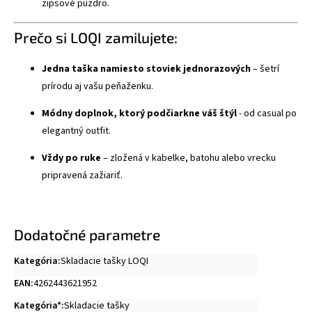
zipsové puzdro.
Prečo si LOQI zamilujete:
Jedna taška namiesto stoviek jednorazových
– šetrí
prírodu aj vašu peňaženku.
Módny doplnok, ktorý podčiarkne váš štýl
- od casual po
elegantný outfit.
Vždy po ruke
– zložená v kabelke, batohu alebo vrecku
pripravená zažiariť.
Dodatočné parametre
Kategória
:
Skladacie tašky LOQI
EAN
:
4262443621952
Kategória*
:
Skladacie tašky