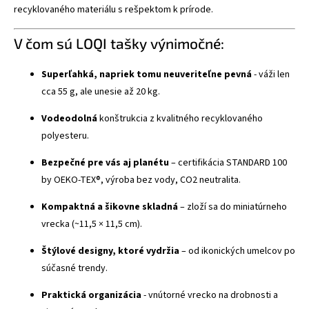
recyklovaného materiálu s rešpektom k prírode.
V čom sú LOQI tašky výnimočné:
Superľahká, napriek tomu neuveriteľne pevná
- váži len
cca 55 g, ale unesie až 20 kg.
Vodeodolná
konštrukcia z kvalitného recyklovaného
polyesteru.
Bezpečné pre vás aj planétu
– certifikácia STANDARD 100
by OEKO-TEX®, výroba bez vody, CO2 neutralita.
Kompaktná a šikovne skladná
– zloží sa do miniatúrneho
vrecka (~11,5 × 11,5 cm).
Štýlové designy, ktoré vydržia
– od ikonických umelcov po
súčasné trendy.
Praktická organizácia
- vnútorné vrecko na drobnosti a