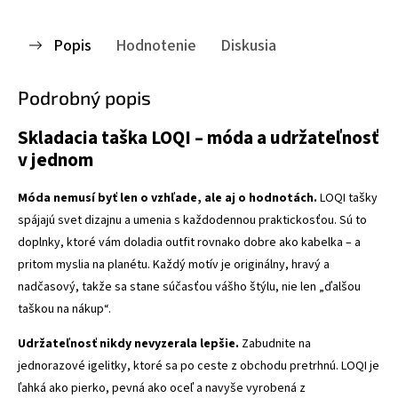
Popis
Hodnotenie
Diskusia
Podrobný popis
Skladacia taška LOQI – móda a udržateľnosť
v jednom
Móda nemusí byť len o vzhľade, ale aj o hodnotách.
LOQI tašky
spájajú svet dizajnu a umenia s každodennou praktickosťou. Sú to
doplnky, ktoré vám doladia outfit rovnako dobre ako kabelka – a
pritom myslia na planétu. Každý motív je originálny, hravý a
nadčasový, takže sa stane súčasťou vášho štýlu, nie len „ďalšou
taškou na nákup“.
Udržateľnosť nikdy nevyzerala lepšie.
Zabudnite na
jednorazové igelitky, ktoré sa po ceste z obchodu pretrhnú. LOQI je
ľahká ako pierko, pevná ako oceľ a navyše vyrobená z