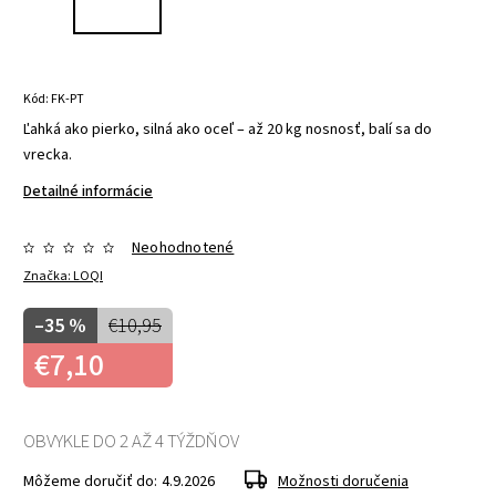
Kód:
FK-PT
Ľahká ako pierko, silná ako oceľ – až 20 kg nosnosť, balí sa do
vrecka.
Detailné informácie
Neohodnotené
Značka:
LOQI
–35 %
€10,95
€7,10
OBVYKLE DO 2 AŽ 4 TÝŽDŇOV
Môžeme doručiť do:
4.9.2026
Možnosti doručenia