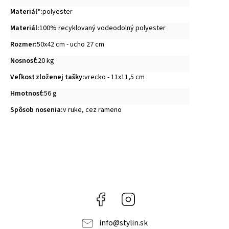
Materiál*
:
polyester
Materiál
:
100% recyklovaný vodeodolný polyester
Rozmer
:
50x42 cm - ucho 27 cm
Nosnosť
:
20 kg
Veľkosť zloženej tašky
:
vrecko - 11x11,5 cm
Hmotnosť
:
56 g
Spôsob nosenia
:
v ruke, cez rameno
Facebook
Instagram
info
@
stylin.sk