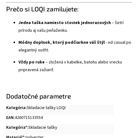
Prečo si LOQI zamilujete:
Jedna taška namiesto stoviek jednorazových
– šetrí
prírodu aj vašu peňaženku.
Módny doplnok, ktorý podčiarkne váš štýl
- od casual po
elegantný outfit.
Vždy po ruke
– zložená v kabelke, batohu alebo vrecku
pripravená zažiariť.
Dodatočné parametre
Kategória
:
Skladacie tašky LOQI
EAN
:
4260715133554
Kategória*
:
Skladacie tašky
Materiál*
:
polyester