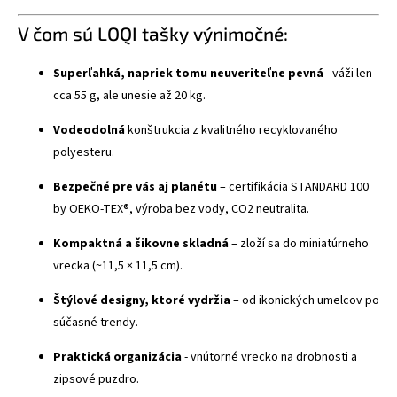
V čom sú LOQI tašky výnimočné:
Superľahká, napriek tomu neuveriteľne pevná
- váži len
cca 55 g, ale unesie až 20 kg.
Vodeodolná
konštrukcia z kvalitného recyklovaného
polyesteru.
Bezpečné pre vás aj planétu
– certifikácia STANDARD 100
by OEKO-TEX®, výroba bez vody, CO2 neutralita.
Kompaktná a šikovne skladná
– zloží sa do miniatúrneho
vrecka (~11,5 × 11,5 cm).
Štýlové designy, ktoré vydržia
– od ikonických umelcov po
súčasné trendy.
Praktická organizácia
- vnútorné vrecko na drobnosti a
zipsové puzdro.