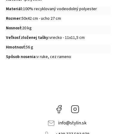
Materiál
:
100% recyklovaný vodeodolný polyester
Rozmer
:
50x42 cm - ucho 27 cm
Nosnosť
:
20 kg
Veľkosť zloženej tašky
:
vrecko - 11x11,5 cm
Hmotnosť
:
56 g
Spôsob nosenia
:
v ruke, cez rameno
Facebook
Instagram
info
@
stylin.sk