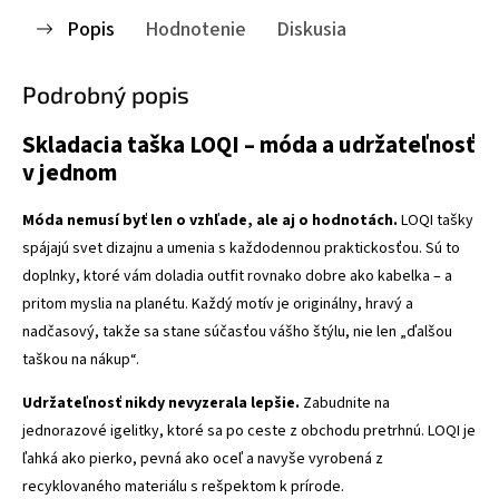
Popis
Hodnotenie
Diskusia
Podrobný popis
Skladacia taška LOQI – móda a udržateľnosť
v jednom
Móda nemusí byť len o vzhľade, ale aj o hodnotách.
LOQI tašky
spájajú svet dizajnu a umenia s každodennou praktickosťou. Sú to
doplnky, ktoré vám doladia outfit rovnako dobre ako kabelka – a
pritom myslia na planétu. Každý motív je originálny, hravý a
nadčasový, takže sa stane súčasťou vášho štýlu, nie len „ďalšou
taškou na nákup“.
Udržateľnosť nikdy nevyzerala lepšie.
Zabudnite na
jednorazové igelitky, ktoré sa po ceste z obchodu pretrhnú. LOQI je
ľahká ako pierko, pevná ako oceľ a navyše vyrobená z
recyklovaného materiálu s rešpektom k prírode.